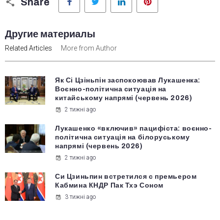
Share
Другие материалы
Related Articles
More from Author
Як Сі Цзіньпін заспокоював Лукашенка:
Воєнно-політична ситуація на
китайському напрямі (червень 2026)
2 тижні ago
Лукашенко «включив» пацифіста: воєнно-
політична ситуація на білоруському
напрямі (червень 2026)
2 тижні ago
Си Цзиньпин встретился с премьером
Кабмина КНДР Пак Тхэ Соном
3 тижні ago