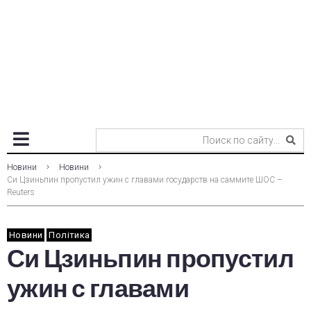
Новини
Новини
Си Цзиньпин пропустил ужин с главами государств на саммите ШОС –
Reuters
Новини
Політика
Си Цзиньпин пропустил
ужин с главами