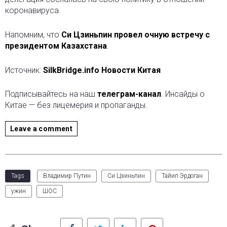
коронавируса.
Напомним, что
Си Цзиньпин провел очную встречу с
президентом Казахстана
.
Источник:
SilkBridge.info Новости Китая
Подписывайтесь на наш
телеграм-канал
. Инсайды о
Китае — без лицемерия и пропаганды.
Leave a comment
Tags
Владимир Путин
Си Цзиньпин
Тайип Эрдоган
ужин
ШОС
Facebook
Twitter
LinkedIn
Pinterest