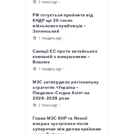
2 тижні ago
РФ готується прийняти від
КНДР ще 30 тисяч
військовослужбовців –
Зеленський
1 тиждень ago
Санкції ЄС проти китайських
компаній є вимушеними –
Власюк
1 тиждень ago
МЗС затвердило регіональну
стратегію «Україна –
Південно-Східна Азія» на
2026-2028 роки
2 тижні ago
Глави МЗС КНР та Японії
вперше зустрілися після
суперечки між двома країнами