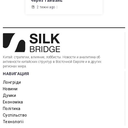
через Тайвань
2 тижні ago
Китай: стратегии, влияние, лоббисты. Новости и аналитика об
активности китайских структур в Восточной Европе и в других
регионах мира.
НАВИГАЦИЯ
Лонгріди
Новини
Думки
Економіка
Політика
Суспільство
Технології