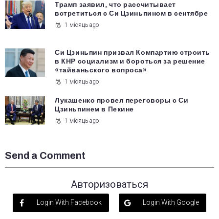
Трамп заявил, что рассчитывает
встретиться с Си Цзиньпином в сентябре
1 місяць ago
Си Цзиньпин призвал Компартию строить
в КНР социализм и бороться за решение
«тайваньского вопроса»
1 місяць ago
Лукашенко провел переговоры с Си
Цзиньпинем в Пекине
1 місяць ago
Send a Comment
Авторизоваться
Login With Facebook
Login With Google