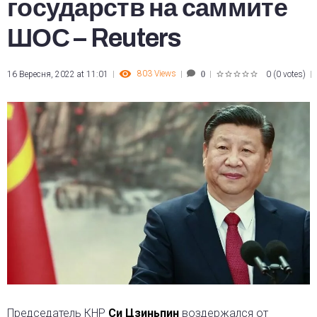
государств на саммите
ШОС – Reuters
803
Views
16 Вересня, 2022 at 11:01
0
(
0 votes
)
0
1
2
3
4
5
Председатель КНР
Си Цзиньпин
воздержался от