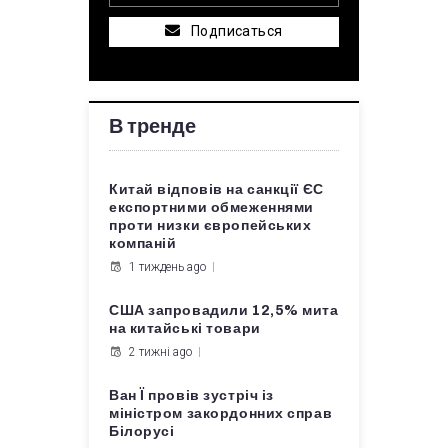
Подписаться
В тренде
Китай відповів на санкції ЄС
експортними обмеженнями
проти низки європейських
компаній
1 тиждень ago
США запровадили 12,5% мита
на китайські товари
2 тижні ago
Ван Ї провів зустріч із
міністром закордонних справ
Білорусі