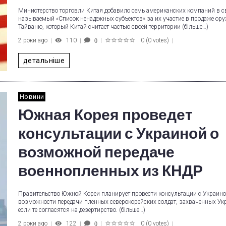
Министерство торговли Китая добавило семь американских компаний в с
называемый «Список ненадежных субъектов» за их участие в продаже ор
Тайваню, который Китай считает частью своей территории (більше…)
2 роки ago
110
0
(
0 votes
)
0
1
2
3
4
5
детальніше
Новини
Южная Корея проведет
консультации с Украиной о
возможной передаче
военнопленных из КНДР
Правительство Южной Кореи планирует провести консультации с Украино
возможности передачи пленных северокорейских солдат, захваченных Ук
если те согласятся на дезертирство. (більше…)
2 роки ago
122
0
(
0 votes
)
0