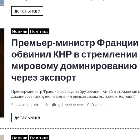
1
2
3
4
5
детальніше
Новини
Політика
Премьер-министр Франции
обвинил КНР в стремлении 
мировому доминированию
через экспорт
Премьер-министр Франции Франсуа Байру обвинил Китай в стремлении 
доминированию путем наводнения рынков своим экспортом. (більше…)
2 роки ago
116
0
(
0 votes
)
0
1
2
3
4
5
детальніше
Новини
Політика