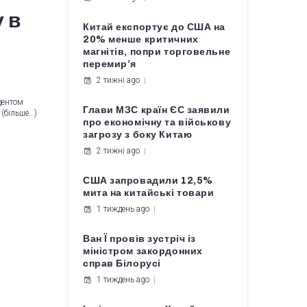
 в
Китай експортує до США на
20% менше критичних
магнітів, попри торговельне
перемир’я
2 тижні ago
дентом
Глави МЗС країн ЄС заявили
 (більше…)
про економічну та військову
загрозу з боку Китаю
2 тижні ago
США запровадили 12,5%
мита на китайські товари
1 тиждень ago
Ван Ї провів зустріч із
міністром закордонних
справ Білорусі
1 тиждень ago