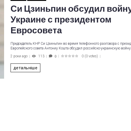
Си Цзиньпин обсудил войну
Украине с президентом
Евросовета
Председатель КНР Си Цзиньпин во время телефонного разговора с прези
Европейского совета Антониу Кошта обсудил российско-украинскую войну
2 роки ago
113
0
(
0 votes
)
0
1
2
3
4
5
детальніше