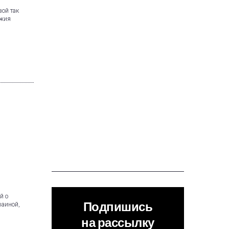
вой так
ужия
й о
Подпишись
раиной,
на рассылку