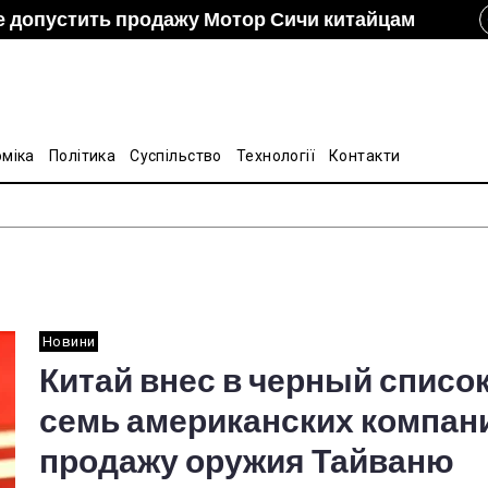
е допустить продажу Мотор Сичи китайцам
izon и DCH Group подали новую заявку в АМКУ о
ание украинско-китайской Подкомиссии по
лину на стальные трубы из Китая
оміка
Політика
Суспільство
Технології
Контакти
Новини
Китай внес в черный списо
семь американских компани
продажу оружия Тайваню