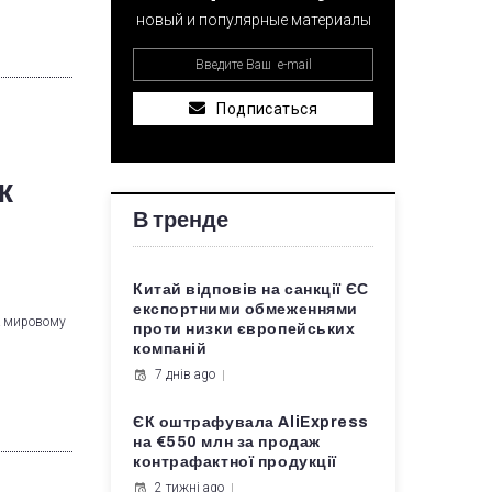
новый и популярные материалы
Подписаться
к
В тренде
Китай відповів на санкції ЄС
експортними обмеженнями
к мировому
проти низки європейських
компаній
7 днів ago
ЄК оштрафувала AliExpress
на €550 млн за продаж
контрафактної продукції
2 тижні ago