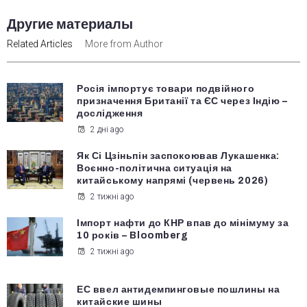
Другие материалы
Related Articles
More from Author
Росія імпортує товари подвійного
призначення Британії та ЄС через Індію –
дослідження
2 дні ago
Як Сі Цзіньпін заспокоював Лукашенка:
Воєнно-політична ситуація на
китайському напрямі (червень 2026)
2 тижні ago
Імпорт нафти до КНР впав до мінімуму за
10 років – Bloomberg
2 тижні ago
ЕС ввел антидемпинговые пошлины на
китайские шины