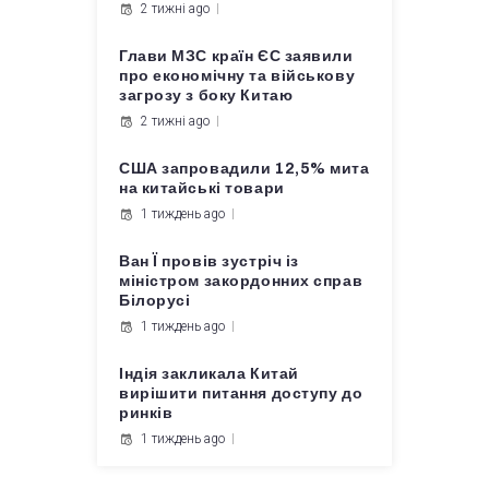
2 тижні ago
Глави МЗС країн ЄС заявили
про економічну та військову
загрозу з боку Китаю
2 тижні ago
США запровадили 12,5% мита
на китайські товари
1 тиждень ago
Ван Ї провів зустріч із
міністром закордонних справ
Білорусі
1 тиждень ago
Індія закликала Китай
вирішити питання доступу до
ринків
1 тиждень ago