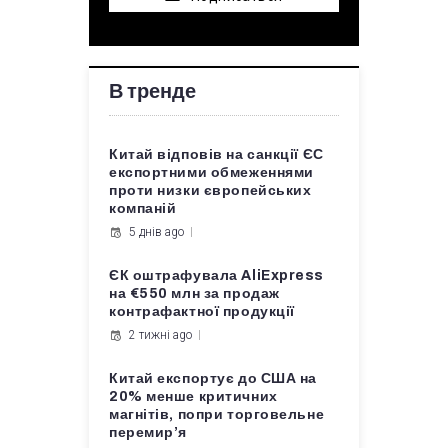
В тренде
Китай відповів на санкції ЄС
експортними обмеженнями
проти низки європейських
компаній
5 днів ago
ЄК оштрафувала AliExpress
на €550 млн за продаж
контрафактної продукції
2 тижні ago
Китай експортує до США на
20% менше критичних
магнітів, попри торговельне
перемир’я