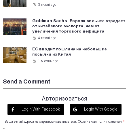
3 тижні ago
Goldman Sachs: Европа сильнее страдает
от китайского экспорта, чем от
увеличения торгового дефицита
4 тижні ago
ЕС вводит пошлину на небольшие
посылки из Китая
1 місяць ago
Send a Comment
Авторизоваться
Login With Facebook
Login With Google
Ваша e-mail адреса не оприлюднюватиметься.
Обов’язкові поля позначені
*