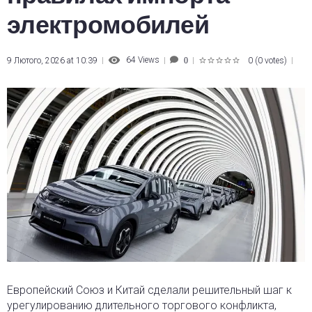
электромобилей
64
Views
9 Лютого, 2026 at 10:39
0
(
0 votes
)
0
1
2
3
4
5
Европейский Союз и Китай сделали решительный шаг к
урегулированию длительного торгового конфликта
,