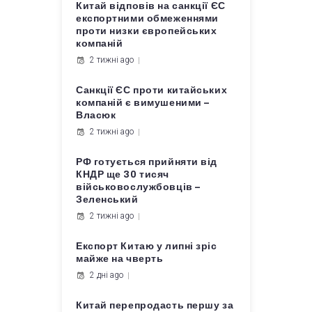
Китай відповів на санкції ЄС
експортними обмеженнями
проти низки європейських
компаній
2 тижні ago
Санкції ЄС проти китайських
компаній є вимушеними –
Власюк
2 тижні ago
РФ готується прийняти від
КНДР ще 30 тисяч
військовослужбовців –
Зеленський
2 тижні ago
Експорт Китаю у липні зріс
майже на чверть
2 дні ago
Китай перепродасть першу за