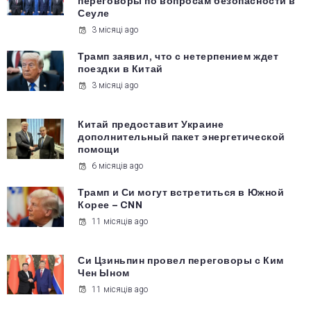
переговоры по вопросам безопасности в
Сеуле
3 місяці ago
Трамп заявил, что с нетерпением ждет
поездки в Китай
3 місяці ago
Китай предоставит Украине
дополнительный пакет энергетической
помощи
6 місяців ago
Трамп и Си могут встретиться в Южной
Корее – CNN
11 місяців ago
Си Цзиньпин провел переговоры с Ким
Чен Ыном
11 місяців ago