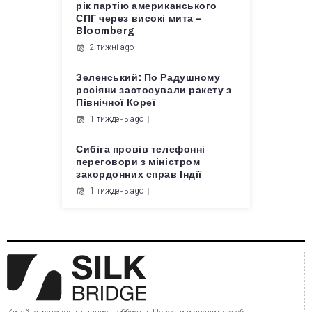
рік партію американського
СПГ через високі мита –
Bloomberg
2 тижні ago
Зеленський: По Радушному
росіяни застосували ракету з
Північної Кореї
1 тиждень ago
Сибіга провів телефонні
переговори з міністром
закордонних справ Індії
1 тиждень ago