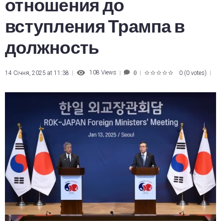
отношения до
вступления Трампа в
должность
108
Views
14 Січня, 2025 at 11:38
0
(
0 votes
)
0
1
2
3
4
5