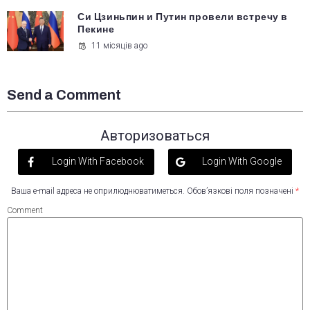
Си Цзиньпин и Путин провели встречу в
Пекине
11 місяців ago
Send a Comment
Авторизоваться
Login With Facebook
Login With Google
Ваша e-mail адреса не оприлюднюватиметься.
Обов’язкові поля позначені
*
Comment