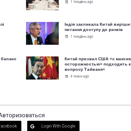
1 тиждень ago
лі
Індія закликала Китай виріши
питання доступу до ринків
1 тиждень ago
 баланс
Китай призвал США «с макси
у
осторожностью» подходить к
вопросу Тайваня»
4 тижні ago
Авторизоваться
 Facebook
Login With Google