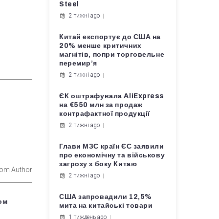
Steel
2 тижні ago
Китай експортує до США на
20% менше критичних
магнітів, попри торговельне
перемир’я
2 тижні ago
ЄК оштрафувала AliExpress
на €550 млн за продаж
контрафактної продукції
2 тижні ago
Глави МЗС країн ЄС заявили
про економічну та військову
загрозу з боку Китаю
rom Author
2 тижні ago
США запровадили 12,5%
ром
мита на китайські товари
1 тиждень ago