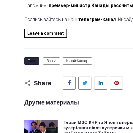
Напомним,
премьер-министр Канады рассчитыв
Подписывайтесь на наш
телеграм-канал
. Инсай
Leave a comment
Tags
Ван И
Китай-Канада
Facebook
Twitter
LinkedIn
Pinter
Share
Другие материалы
Глави МЗС КНР та Японії впер
зустрілися після суперечки мі