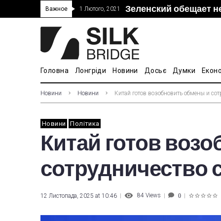
Зеленский обещает н
“Дочка” Beijing Skyr
Прошло 5-тое засед
В Украине ввели пош
Важное
1 Лютого, 2021
покупке “Мотор Сич”
вопросам культуры
Головна
Лонгріди
Новини
Досьє
Думки
Екон
Новини
Новини
Китай готов возобновить обмены и сот
Новини
Політика
Китай готов воз
сотрудничество с
84
Views
12 Листопада, 2025 at 10:46
0
1
2
3
4
5