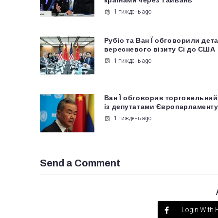
країнами через Тайвань
1 тиждень ago
Рубіо та Ван Ї обговорили дета
вересневого візиту Сі до США
1 тиждень ago
Ван Ї обговорив торговельний
із депутатами Європарламент
1 тиждень ago
Send a Comment
Login With