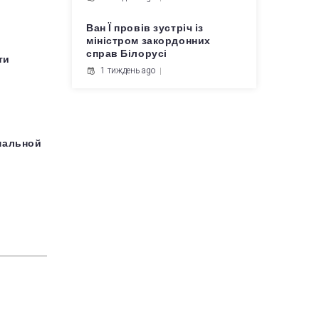
Ван Ї провів зустріч із
міністром закордонних
справ Білорусі
ти
1 тиждень ago
мальной