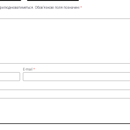
оприлюднюватиметься.
Обов’язкові поля позначені
*
E-mail
*