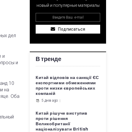
новый и популярные материалы
Подписаться
ных дел
е и
В тренде
опросы и
Китай відповів на санкції ЄС
анд 10
експортними обмеженнями
проти низки європейських
и на
компаній
яце. Оба
5 днів ago
Китай рішуче виступив
ильный
проти рішення
Великобританії
націоналізувати British