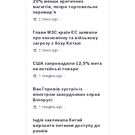
20% менше критичних
магнітів, попри торговельне
перемир’я
2 тижні ago
Глави МЗС країн ЄС заявили
про економічну та військову
загрозу з боку Китаю
2 тижні ago
США запровадили 12,5% мита
на китайські товари
1 тиждень ago
Ван Ї провів зустріч із
міністром закордонних справ
Білорусі
1 тиждень ago
Індія закликала Китай
вирішити питання доступу до
ринків