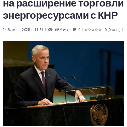
на расширение торговли
энергоресурсами с КНР
89
Views
24 Вересня, 2025 at 11:31
0
(
0 votes
)
0
1
2
3
4
5