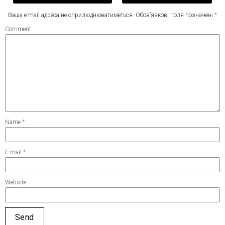
Ваша e-mail адреса не оприлюднюватиметься.
Обов’язкові поля позначені
*
Comment
Name
*
E-mail
*
Website