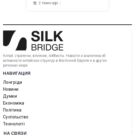
2 тижні ago
Китай: стратегии, влияние, лоббисты. Новости и аналитика об
активности китайских структур в Восточной Европе и в других
регионах мира.
НАВИГАЦИЯ
Лонгріди
Новини
Думки
Економіка
Політика
Суспільство
Технології
НА СВЯЗИ