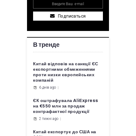
Подписаться
В тренде
Китай відповів на санкції ЄС
експортними обмеженнями
проти низки європейських
компаній
6 днів ago
ЄК оштрафувала AliExpress
на €550 млн за продаж
контрафактної продукції
2 тижні ago
Китай експортує до США на