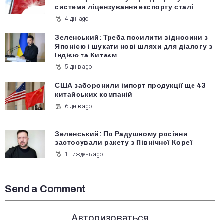
системи ліцензування експорту сталі
4 дні ago
Зеленський: Треба посилити відносини з
Японією і шукати нові шляхи для діалогу з
Індією та Китаєм
5 днів ago
США заборонили імпорт продукції ще 43
китайських компаній
6 днів ago
Зеленський: По Радушному росіяни
застосували ракету з Північної Кореї
1 тиждень ago
Send a Comment
Авторизоваться