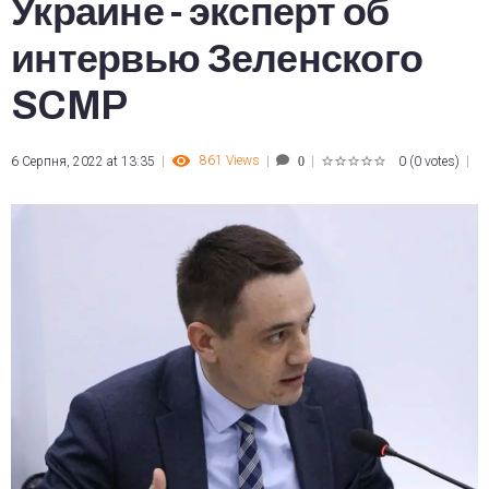
Украине - эксперт об
интервью Зеленского
SCMP
861
Views
6 Серпня, 2022 at 13:35
0
(
0 votes
)
0
1
2
3
4
5