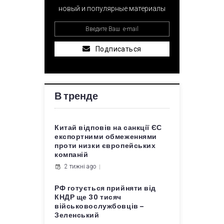
новый и популярные материалы
Подписаться
В тренде
Китай відповів на санкції ЄС
експортними обмеженнями
проти низки європейських
компаній
2 тижні ago
РФ готується прийняти від
КНДР ще 30 тисяч
військовослужбовців –
Зеленський