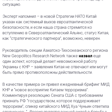
ситуацию.
Эксперт напомнил – в новой Стратегии НАТО Китай
указан как системный вызов евроатлантической
безопасности, и если наша страна стремится ко
вступлению в Североатлантический Альянс, статус Китая,
как “стратегического партнера”, возможно, неверен.
Руководитель секции Азиатско-Тихоокеанского региона
New Geopolitics Research Network также
назвал
еще
один аспект, который делает невозможной работу
Украины с КНР – заявления Китая не отвечают или могут
быть прямо противоположны действительности.
В качестве примера он привел ежедневный брифинг МИД
КНР и “новое восприятие Китаем терроризма”.
Комментируя резолюцию Сената США с требованием
признать РФ “государством, которое поддерживает
терроризм”, спикер китайского МИД Хуа Чуньин ответила
следующее:
“…Россия является важной силой в борьбе с