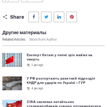
Facebook
Twitter
LinkedIn
Pinterest
Share
Другие материалы
Related Articles
More from Author
Експорт Китаю у липні зріс майже на
чверть
2 дні ago
У РФ розгортають ракетний підрозділ
КНДР для ударів по Україні – ГУР
4 дні ago
CISA закликає китайських
сталевиробників суворо дотримуватися