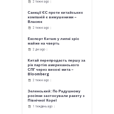
2 тижні ago
Санкції ЄС проти китайських
компаній є вимушеними –
Власюк
2 тижні ago
Експорт Китаю у липні зріс
майже на чверть
2 дні ago
Китай перепродасть першу за
рік партію американського
СПГ через високі мита –
Bloomberg
2 тижні ago
Зеленський: По Радушному
росіяни застосували ракету з
Північної Кореї
1 тиждень ago