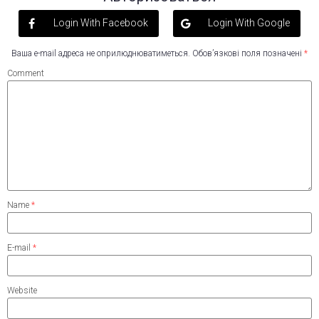
Login With Facebook
Login With Google
Ваша e-mail адреса не оприлюднюватиметься.
Обов’язкові поля позначені
*
Comment
Name
*
E-mail
*
Website