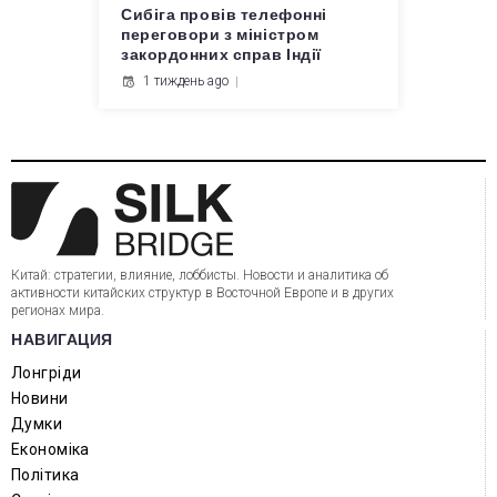
Сибіга провів телефонні
переговори з міністром
закордонних справ Індії
1 тиждень ago
Китай: стратегии, влияние, лоббисты. Новости и аналитика об
активности китайских структур в Восточной Европе и в других
регионах мира.
НАВИГАЦИЯ
Лонгріди
Новини
Думки
Економіка
Політика