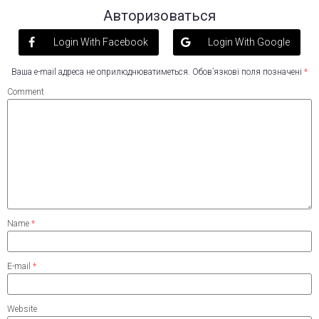
Авторизоваться
Login With Facebook
Login With Google
Ваша e-mail адреса не оприлюднюватиметься.
Обов’язкові поля позначені
*
Comment
Name
*
E-mail
*
Website