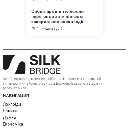
Сибіга провів телефонні
переговори з міністром
закордонних справ Індії
1 тиждень ago
Китай: стратегии, влияние, лоббисты. Новости и аналитика об
активности китайских структур в Восточной Европе и в других
регионах мира.
НАВИГАЦИЯ
Лонгріди
Новини
Думки
Економіка