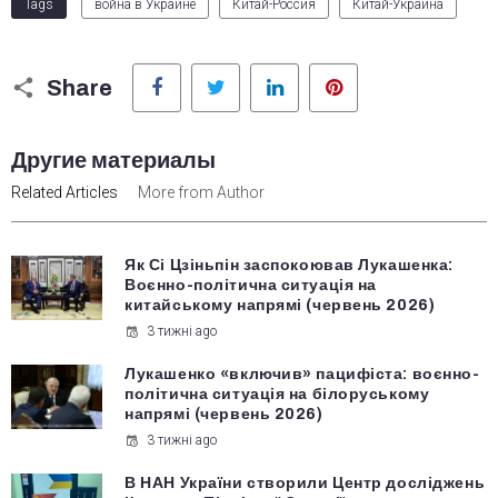
Tags
война в Украине
Китай-Россия
Китай-Украина
Facebook
Twitter
LinkedIn
Pinterest
Share
Другие материалы
Related Articles
More from Author
Як Сі Цзіньпін заспокоював Лукашенка:
Воєнно-політична ситуація на
китайському напрямі (червень 2026)
3 тижні ago
Лукашенко «включив» пацифіста: воєнно-
політична ситуація на білоруському
напрямі (червень 2026)
3 тижні ago
В НАН України створили Центр досліджень