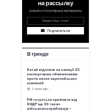
на рассылку
новый и популярные материалы
Подписаться
В тренде
Китай відповів на санкції ЄС
експортними обмеженнями
проти низки європейських
компаній
2 тижні ago
РФ готується прийняти від
КНДР ще 30 тисяч
військовослужбовців –