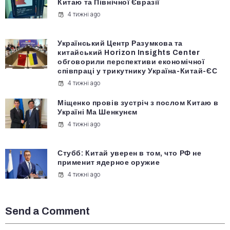
Китаю та Північної Євразії
4 тижні ago
Український Центр Разумкова та
китайський Horizon Insights Center
обговорили перспективи економічної
співпраці у трикутнику Україна-Китай-ЄС
4 тижні ago
Міщенко провів зустріч з послом Китаю в
Україні Ма Шенкунєм
4 тижні ago
Стубб: Китай уверен в том, что РФ не
применит ядерное оружие
4 тижні ago
Send a Comment