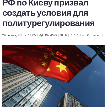
РФ по Киеву призвал
создать условия для
политурегулирования
86
Views
29 Серпня, 2025 at 11:06
0
(
0 votes
)
0
1
2
3
4
5