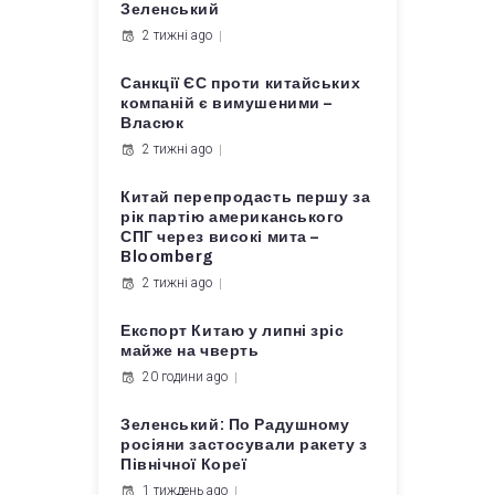
Зеленський
2 тижні ago
Санкції ЄС проти китайських
компаній є вимушеними –
Власюк
2 тижні ago
Китай перепродасть першу за
рік партію американського
СПГ через високі мита –
Bloomberg
2 тижні ago
Експорт Китаю у липні зріс
майже на чверть
20 години ago
Зеленський: По Радушному
росіяни застосували ракету з
Північної Кореї
1 тиждень ago