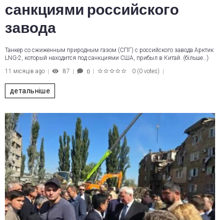
санкциями российского
завода
Танкер со сжиженным природным газом (СПГ) с российского завода Арктик
LNG-2, который находится под санкциями США, прибыл в Китай. (більше…)
11 місяців ago
87
0
(
0 votes
)
0
1
2
3
4
5
детальніше