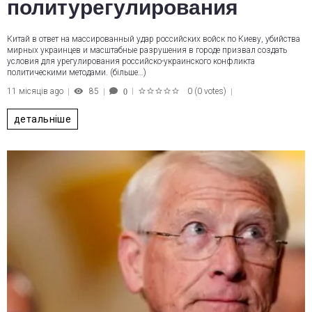
политурегулирования
Китай в ответ на массированный удар российских войск по Киеву, убийства
мирных украинцев и масштабные разрушения в городе призвал создать
условия для урегулирования российско-украинского конфликта
политическими методами. (більше…)
11 місяців ago
85
0
(
0 votes
)
0
1
2
3
4
5
детальніше