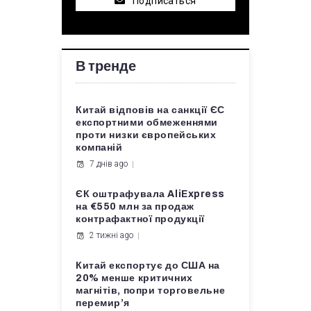
Подписаться
В тренде
Китай відповів на санкції ЄС
експортними обмеженнями
проти низки європейських
компаній
7 днів ago
ЄК оштрафувала AliExpress
на €550 млн за продаж
контрафактної продукції
2 тижні ago
Китай експортує до США на
20% менше критичних
магнітів, попри торговельне
перемир’я