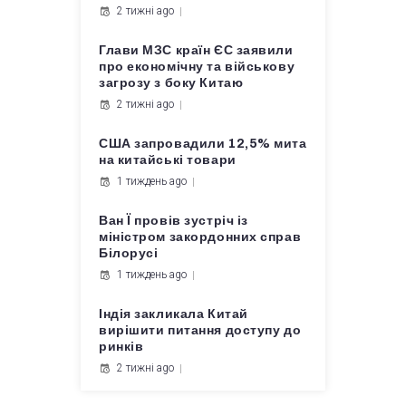
2 тижні ago
Глави МЗС країн ЄС заявили
про економічну та військову
загрозу з боку Китаю
2 тижні ago
США запровадили 12,5% мита
на китайські товари
1 тиждень ago
Ван Ї провів зустріч із
міністром закордонних справ
Білорусі
1 тиждень ago
Індія закликала Китай
вирішити питання доступу до
ринків
2 тижні ago