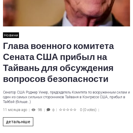
Новини
Глава военного комитета
Сената США прибыл на
Тайвань для обсуждения
вопросов безопасности
Сенатор США Роджер Уикер, председатель Комитета по вооруженным силам и
один из самых сильных сторонников Тайваня в Конгрессе США, прибыл в
Тайбэй (більше…)
11 місяців ago
98
0
(
0 votes
)
0
1
2
3
4
5
детальніше