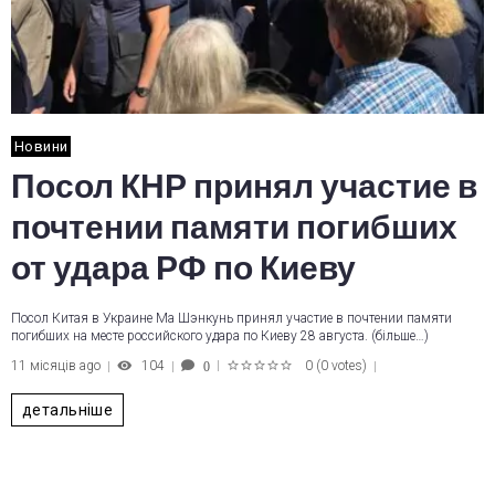
Новини
Посол КНР принял участие в
почтении памяти погибших
от удара РФ по Киеву
Посол Китая в Украине Ма Шэнкунь принял участие в почтении памяти
погибших на месте российского удара по Киеву 28 августа. (більше…)
11 місяців ago
104
0
(
0 votes
)
0
1
2
3
4
5
детальніше