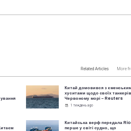
est
Related Articles
More f
Китай домовився з єменськи
хуситами щодо своїх танкерів
зування
Червоному морі – Reuters
1 тиждень ago
Китайська верф передала Rio
Китаєм
перше у світі судно, що