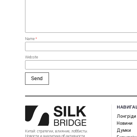
Name
*
Website
НАВИГА
Лонгріди
Новини
Думки
Китай: стратегии, влияние, лоббисты.
Новости и аналитика об активности