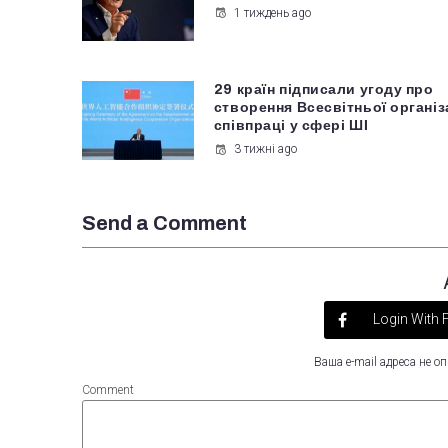
1 тиждень ago
29 країн підписали угоду про
створення Всесвітньої організ
співпраці у сфері ШІ
3 тижні ago
Send a Comment
Login With
Ваша e-mail адреса не 
Comment