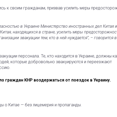
ись к своим гражданам, призвав усилить меры предосторо
опасностью в Украине Министерство иностранных дел Китая 
Китая, находящихся в стране, усилить меры предосторожнос
низации эвакуации тем, кто в ней нуждается”, – говорится в
акуации персонала. Те, кто находится в Украине, должны к
Людей, которые добровольно эвакуируются и переезжают
ссию.
ло граждан КНР воздержаться от поездок в Украину.
ды о Китае — без лицемерия и пропаганды.