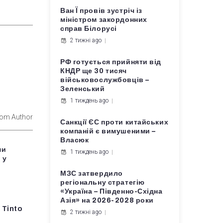
Ван Ї провів зустріч із
міністром закордонних
справ Білорусі
2 тижні ago
РФ готується прийняти від
КНДР ще 30 тисяч
військовослужбовців –
Зеленський
1 тиждень ago
rom Author
Санкції ЄС проти китайських
компаній є вимушеними –
Власюк
ми
1 тиждень ago
 у
МЗС затвердило
регіональну стратегію
«Україна – Південно-Східна
Азія» на 2026-2028 роки
 Tinto
2 тижні ago