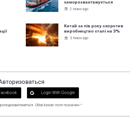
саморозвантажується
2 тижні ago
Китай за пів року скоротив
ації
виробництво сталі на 3%
3 тижні ago
Авторизоваться
 Facebook
Login With Google
оприлюднюватиметься.
Обов’язкові поля позначені
*