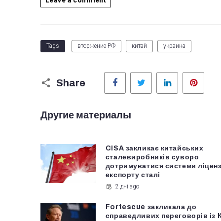
Tags
вторжение РФ
китай
украина
Facebook
Twitter
LinkedIn
Pinter
Share
Другие материалы
CISA закликає китайських
сталевиробників суворо
дотримуватися системи ліцен
експорту сталі
2 дні ago
Fortescue закликала до
справедливих переговорів із 