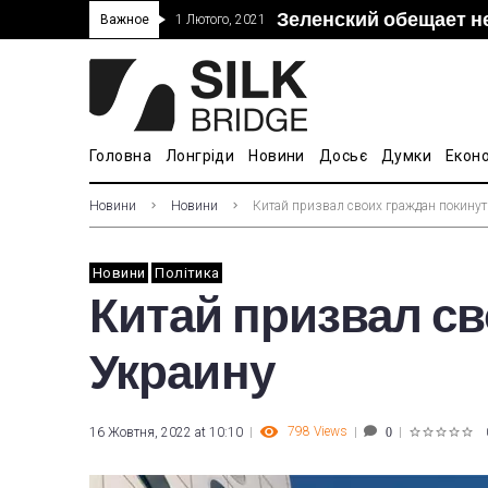
Зеленский обещает н
“Дочка” Beijing Skyr
Прошло 5-тое засед
В Украине ввели пош
Важное
1 Лютого, 2021
покупке “Мотор Сич”
вопросам культуры
Головна
Лонгріди
Новини
Досьє
Думки
Екон
Новини
Новини
Китай призвал своих граждан покинут
Новини
Політика
Китай призвал св
Украину
798
Views
16 Жовтня, 2022 at 10:10
0
1
2
3
4
5