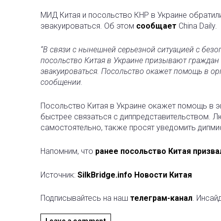
МИД Китая и посольство КНР в Украине обратил
эвакуироваться. Об этом
сообщает
China Daily.
“В связи с нынешней серьезной ситуацией с без
посольство Китая в Украине призывают граждан 
эвакуироваться. Посольство окажет помощь в орга
сообщении.
Посольство Китая в Украине окажет помощь в эв
быстрее связаться с диппредставительством. 
самостоятельно, также просят уведомить дипми
Напомним, что
ранее посольство Китая призва
Источник:
SilkBridge.info Новости Китая
Подписывайтесь на наш
телеграм-канал
. Инсай
Leave a comment