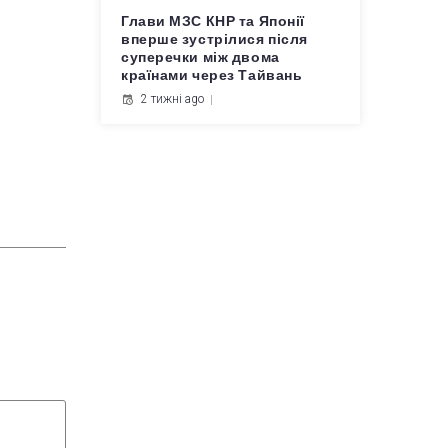
Глави МЗС КНР та Японії
вперше зустрілися після
суперечки між двома
країнами через Тайвань
2 тижні ago