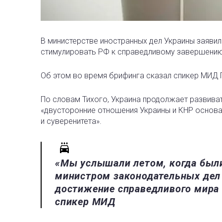
В министерстве иностранных дел Украины заявили
стимулировать РФ к справедливому завершению
Об этом во время брифинга сказал спикер МИД 
По словам Тихого, Украина продолжает развиват
«двусторонние отношения Украины и КНР основа
и суверенитета».
«Мы услышали летом, когда были
министром законодательных дел
достижение справедливого мира в
спикер МИД