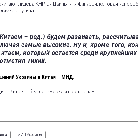
считают лидера КНР Си Цзиньпиня фигурой, которая «спосо
адимира Путина.
 Китаем – ред.) будем развивать, рассчитыв
ключая самые высокие. Ну и, кроме того, ко
Китаем, который остается среди крупнейших
 отметил Тихий.
ошений Украины и Китая – МИД.
ды о Китае — без лицемерия и пропаганды.
аина
МИД Украины