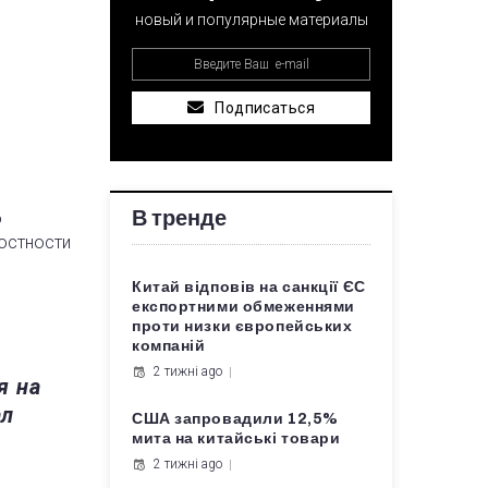
новый и популярные материалы
Подписаться
В тренде
о
остности
Китай відповів на санкції ЄС
експортними обмеженнями
проти низки європейських
компаній
2 тижні ago
я на
ал
США запровадили 12,5%
мита на китайські товари
2 тижні ago