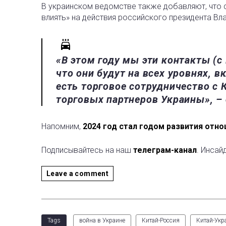
В украинском ведомстве также добавляют, что 
влиять» на действия российского президента Вл
«В этом году мы эти контакты (с
что они будут на всех уровнях, в
есть торговое сотрудничество с 
торговых партнеров Украины», –
Напомним,
2024 год стал годом развития отн
Подписывайтесь на наш
телеграм-канал
. Инсай
Leave a comment
Tags
война в Украине
Китай-Россия
Китай-Укр