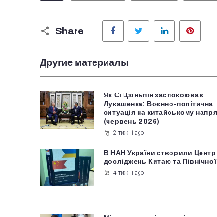
Facebook
Twitter
LinkedIn
Pinter
Share
Другие материалы
Як Сі Цзіньпін заспокоював
Лукашенка: Воєнно-політична
ситуація на китайському напря
(червень 2026)
2 тижні ago
В НАН України створили Центр
досліджень Китаю та Північної
4 тижні ago