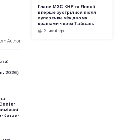
Глави МЗС КНР та Японії
вперше зустрілися після
суперечки між двома
країнами через Тайвань
2 тижні ago
rom Author
ста:
нь 2026)
 та
 Center
номічної
на-Китай-