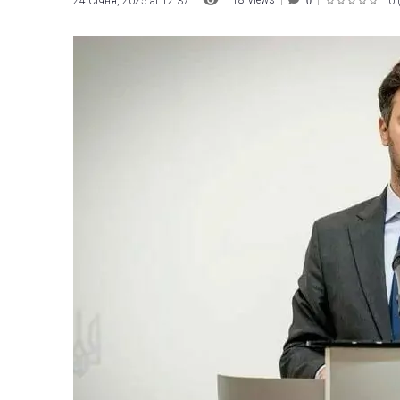
118
Views
24 Січня, 2025 at 12:37
0
0
1
2
3
4
5