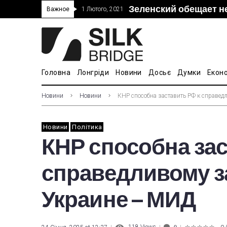
Зеленский обещает н
“Дочка” Beijing Skyr
Прошло 5-тое засед
В Украине ввели пош
Важное
1 Лютого, 2021
покупке “Мотор Сич”
вопросам культуры
Головна
Лонгріди
Новини
Досьє
Думки
Екон
Новини
Новини
КНР способна заставить РФ к справе
Новини
Політика
КНР способна зас
справедливому 
Украине – МИД