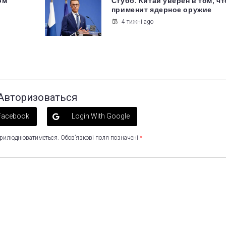
ом
Стубб: Китай уверен в том, чт
применит ядерное оружие
4 тижні ago
Авторизоваться
 Facebook
Login With Google
оприлюднюватиметься.
Обов’язкові поля позначені
*