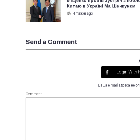
Міщенко провів зустріч з посл
Китаю в Україні Ма Шенкунєм
4 тижні ago
Send a Comment
Login With
Ваша e-mail адреса не 
Comment