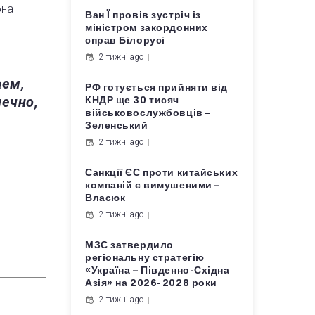
бна
Ван Ї провів зустріч із
міністром закордонних
справ Білорусі
2 тижні ago
аем,
РФ готується прийняти від
нечно,
КНДР ще 30 тисяч
військовослужбовців –
Зеленський
2 тижні ago
Санкції ЄС проти китайських
компаній є вимушеними –
Власюк
2 тижні ago
МЗС затвердило
регіональну стратегію
«Україна – Південно-Східна
Азія» на 2026-2028 роки
2 тижні ago