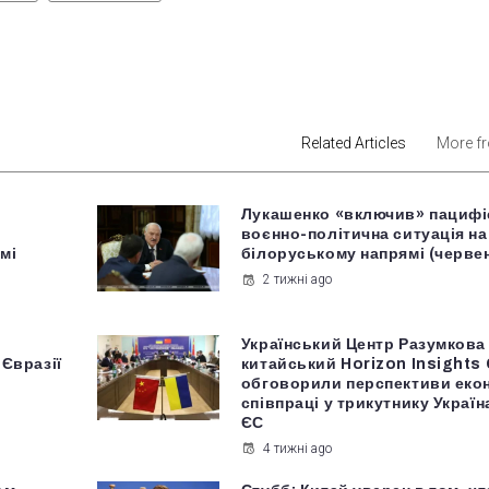
est
Related Articles
More f
Лукашенко «включив» пацифі
воєнно-політична ситуація на
мі
білоруському напрямі (черве
2 тижні ago
Український Центр Разумкова
 Євразії
китайський Horizon Insights
обговорили перспективи еко
співпраці у трикутнику Украї
ЄС
4 тижні ago