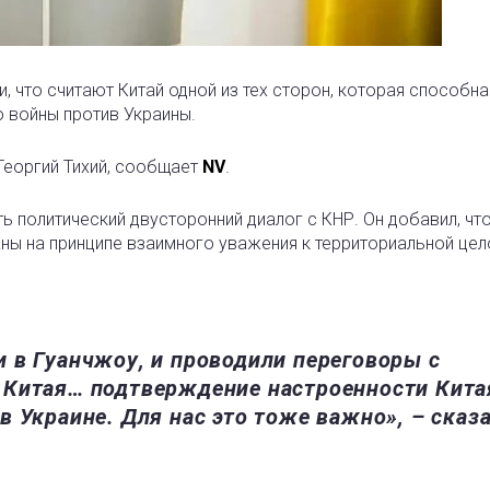
, что считают Китай одной из тех сторон, которая способна
 войны против Украины.
Георгий Тихий, сообщает
NV
.
ь политический двусторонний диалог с КНР. Он добавил, чт
ны на принципе взаимного уважения к территориальной цел
 в Гуанчжоу, и проводили переговоры с
 Китая… подтверждение настроенности Кита
 Украине. Для нас это тоже важно», – сказ