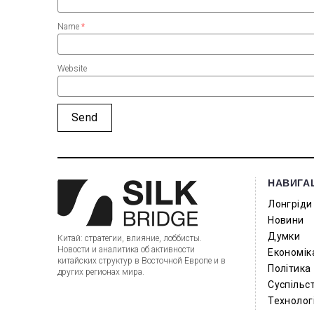
Name
*
Website
НАВИГА
Лонгріди
Новини
Думки
Китай: стратегии, влияние, лоббисты.
Новости и аналитика об активности
Економік
китайских структур в Восточной Европе и в
Політика
других регионах мира.
Суспільс
Технологі