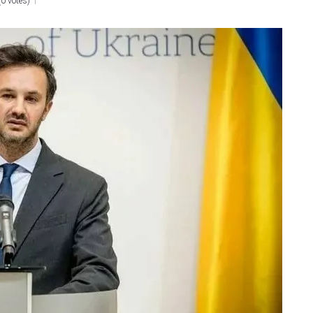
(
0 votes
)