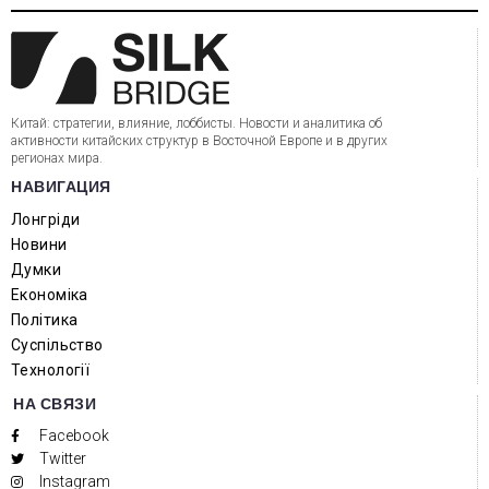
Китай: стратегии, влияние, лоббисты. Новости и аналитика об
активности китайских структур в Восточной Европе и в других
регионах мира.
НАВИГАЦИЯ
Лонгріди
Новини
Думки
Економіка
Політика
Суспільство
Технології
НА СВЯЗИ
Facebook
Twitter
Instagram