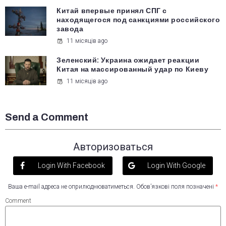
Китай впервые принял СПГ с
находящегося под санкциями российского
завода
11 місяців ago
Зеленский: Украина ожидает реакции
Китая на массированный удар по Киеву
11 місяців ago
Send a Comment
Авторизоваться
Login With Facebook
Login With Google
Ваша e-mail адреса не оприлюднюватиметься.
Обов’язкові поля позначені
*
Comment