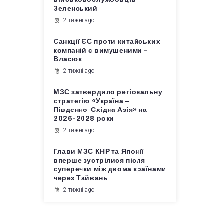
Зеленський
2 тижні ago
Санкції ЄС проти китайських
компаній є вимушеними –
Власюк
2 тижні ago
МЗС затвердило регіональну
стратегію «Україна –
Південно-Східна Азія» на
2026-2028 роки
2 тижні ago
Глави МЗС КНР та Японії
вперше зустрілися після
суперечки між двома країнами
через Тайвань
2 тижні ago