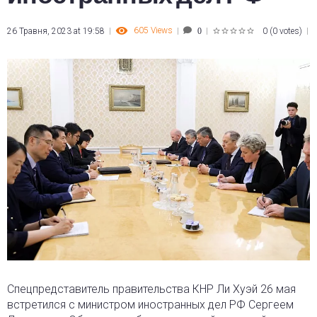
605
Views
26 Травня, 2023 at 19:58
0
(
0 votes
)
0
1
2
3
4
5
Спецпредставитель правительства КНР Ли Хуэй 26 мая
встретился с министром иностранных дел РФ Сергеем