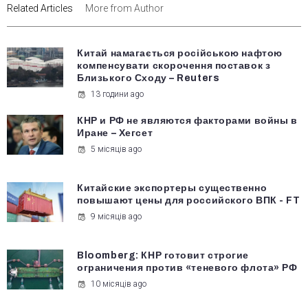
Related Articles
More from Author
Китай намагається російською нафтою
компенсувати скорочення поставок з
Близького Сходу – Reuters
13 години ago
КНР и РФ не являются факторами войны в
Иране – Хегсет
5 місяців ago
Китайские экспортеры существенно
повышают цены для российского ВПК - FT
9 місяців ago
Bloomberg: КНР готовит строгие
ограничения против «теневого флота» РФ
10 місяців ago