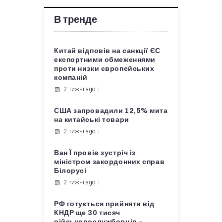
В тренде
Китай відповів на санкції ЄС
експортними обмеженнями
проти низки європейських
компаній
2 тижні ago
США запровадили 12,5% мита
на китайські товари
2 тижні ago
Ван Ї провів зустріч із
міністром закордонних справ
Білорусі
2 тижні ago
РФ готується прийняти від
КНДР ще 30 тисяч
військовослужбовців –