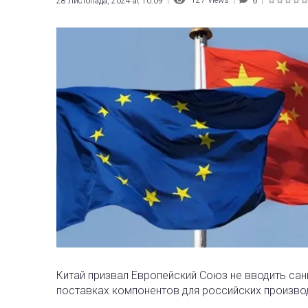
127
Views
28 Листопада, 2024 at 10:09
0
1
2
3
4
5
Китай призвал Европейский Союз не вводить сан
поставках компонентов для российских произво