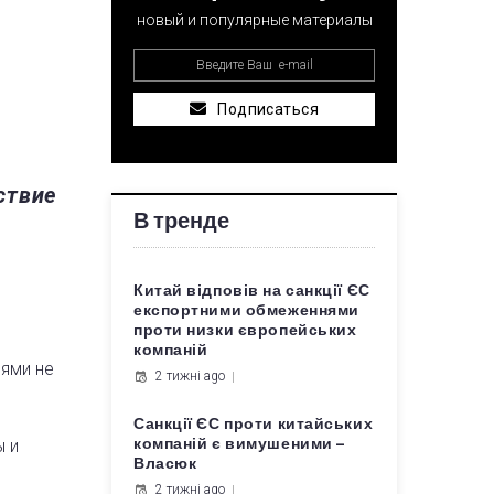
новый и популярные материалы
Подписаться
ствие
В тренде
Китай відповів на санкції ЄС
експортними обмеженнями
проти низки європейських
компаній
иями не
2 тижні ago
Санкції ЄС проти китайських
ы и
компаній є вимушеними –
Власюк
2 тижні ago