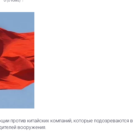
0
(
0 votes
)
кции против китайских компаний, которые подозреваются в
дителей вооружения.