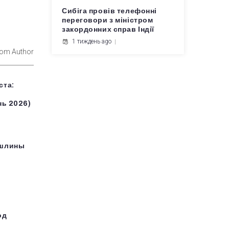
Сибіга провів телефонні
переговори з міністром
закордонних справ Індії
1 тиждень ago
rom Author
ста:
нь 2026)
ошлины
од