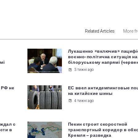
est
Related Articles
More f
Лукашенко «включив» пацифі
воєнно-політична ситуація на
мі
білоруському напрямі (черве
3 тижні ago
 РФ не
ЕС ввел антидемпинговые п
на китайские шины
4 тижні ago
уждал с
Пекин строит скоростной
сти в
транспортный коридор в обх
Кремля – разведка