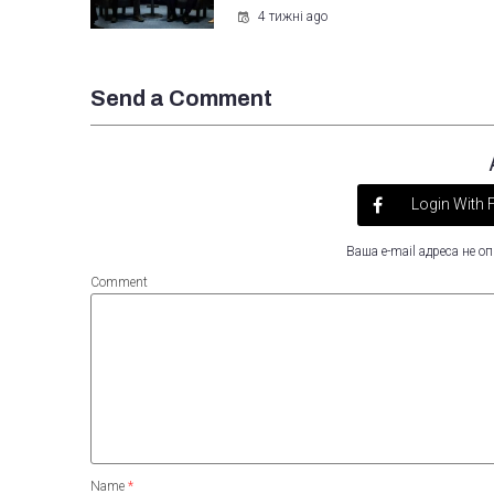
4 тижні ago
Send a Comment
Login With
Ваша e-mail адреса не 
Comment
Name
*