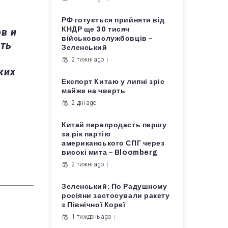
РФ готується прийняти від
КНДР ще 30 тисяч
в и
військовослужбовців –
ять
Зеленський
2 тижні ago
ких
Експорт Китаю у липні зріс
майже на чверть
2 дні ago
Китай перепродасть першу
за рік партію
американського СПГ через
високі мита – Bloomberg
2 тижні ago
Зеленський: По Радушному
росіяни застосували ракету
з Північної Кореї
1 тиждень ago