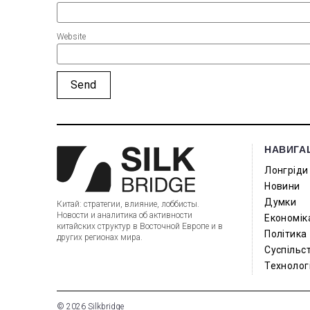
Website
НАВИГА
Лонгріди
Новини
Думки
Китай: стратегии, влияние, лоббисты.
Новости и аналитика об активности
Економік
китайских структур в Восточной Европе и в
Політика
других регионах мира.
Суспільс
Технологі
© 2026 Silkbridge