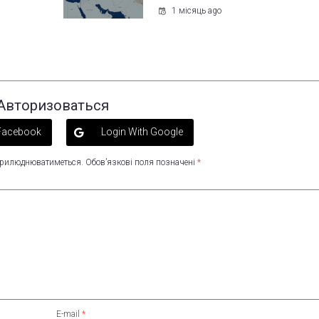
1 місяць ago
Авторизоваться
 Facebook
Login With Google
оприлюднюватиметься.
Обов’язкові поля позначені
*
E-mail
*