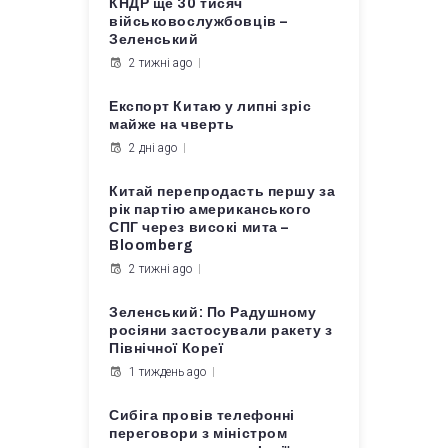
КНДР ще 30 тисяч
військовослужбовців –
Зеленський
2 тижні ago
Експорт Китаю у липні зріс
майже на чверть
2 дні ago
Китай перепродасть першу за
рік партію американського
СПГ через високі мита –
Bloomberg
2 тижні ago
Зеленський: По Радушному
росіяни застосували ракету з
Північної Кореї
1 тиждень ago
Сибіга провів телефонні
переговори з міністром