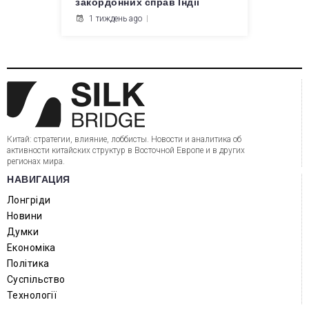
закордонних справ Індії
1 тиждень ago
Китай: стратегии, влияние, лоббисты. Новости и аналитика об
активности китайских структур в Восточной Европе и в других
регионах мира.
НАВИГАЦИЯ
Лонгріди
Новини
Думки
Економіка
Політика
Суспільство
Технології