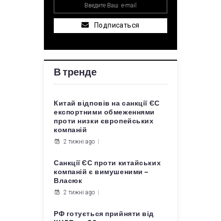
Подписаться
В тренде
Китай відповів на санкції ЄС
експортними обмеженнями
проти низки європейських
компаній
2 тижні ago
Санкції ЄС проти китайських
компаній є вимушеними –
Власюк
2 тижні ago
РФ готується прийняти від