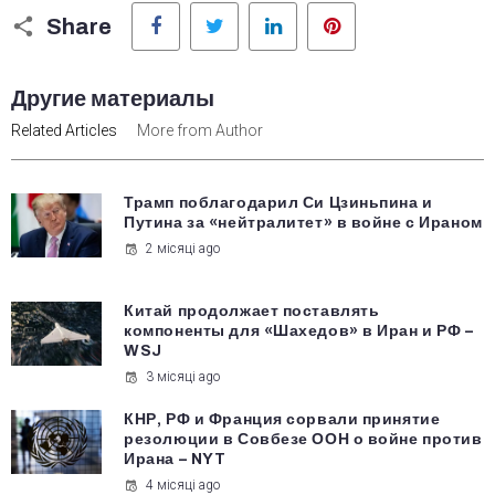
Facebook
Twitter
LinkedIn
Pinterest
Share
Другие материалы
Related Articles
More from Author
Трамп поблагодарил Си Цзиньпина и
Путина за «нейтралитет» в войне с Ираном
2 місяці ago
Китай продолжает поставлять
компоненты для «Шахедов» в Иран и РФ –
WSJ
3 місяці ago
КНР, РФ и Франция сорвали принятие
резолюции в Совбезе ООН о войне против
Ирана – NYT
4 місяці ago