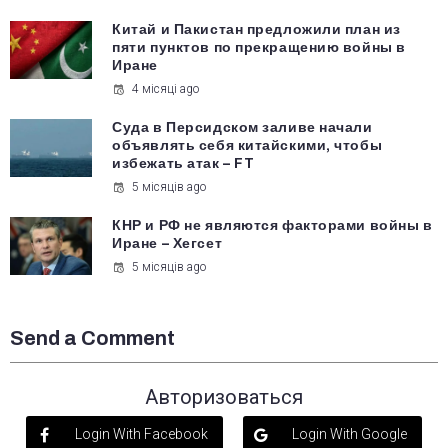
Китай и Пакистан предложили план из
пяти пунктов по прекращению войны в
Иране
4 місяці ago
Суда в Персидском заливе начали
объявлять себя китайскими, чтобы
избежать атак – FT
5 місяців ago
КНР и РФ не являются факторами войны в
Иране – Хегсет
5 місяців ago
Send a Comment
Авторизоваться
Login With Facebook
Login With Google