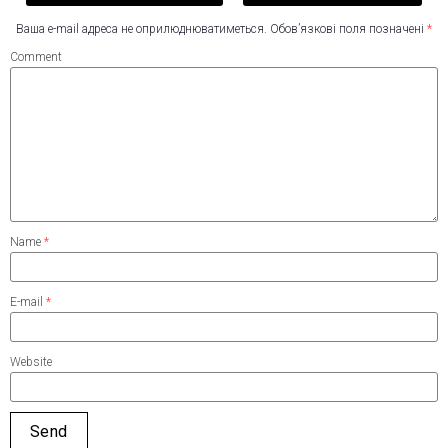
Ваша e-mail адреса не оприлюднюватиметься.
Обов’язкові поля позначені
*
Comment
Name
*
E-mail
*
Website