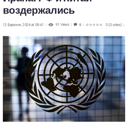
воздержались
91
Views
12 Березня, 2026 at 09:41
0
(
0 votes
)
0
1
2
3
4
5