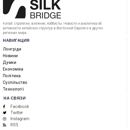
Китай: стратегии, влияние, лоббисты. Новости и аналитика об
активности китайских структур в Восточной Европе и в других
регионах мира.
НАВИГАЦИЯ
Лонгріди
Новини
Думки
Економіка
Політика
Суспільство
Технології
НА СВЯЗИ
Facebook
Twitter
Instagram
RSS