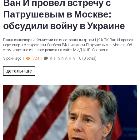
Ван И провел встречу с
Патрушевым в Москве:
обсудили войну в Украине
Глава канцелярии Комиссии по иностранным делам ЦК КПК Ван И провел
переговоры с секретарем Совбеза РФ Николаем Патрушевым в Москве. Об
этом известно из пресс-релиза на сайте МИД КНР. Согласно…
3 роки ago
724
0
(
0 votes
)
0
1
2
3
4
5
детальніше