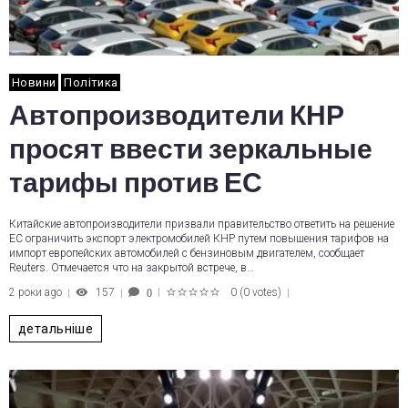
Новини
Політика
Автопроизводители КНР
просят ввести зеркальные
тарифы против ЕС
Китайские автопроизводители призвали правительство ответить на решение
ЕС ограничить экспорт электромобилей КНР путем повышения тарифов на
импорт европейских автомобилей с бензиновым двигателем, сообщает
Reuters. Отмечается что на закрытой встрече, в…
2 роки ago
157
0
(
0 votes
)
0
1
2
3
4
5
детальніше