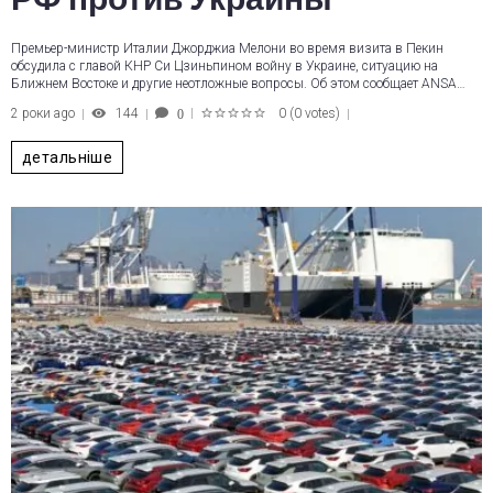
Премьер-министр Италии Джорджиа Мелони во время визита в Пекин
обсудила с главой КНР Си Цзиньпином войну в Украине, ситуацию на
Ближнем Востоке и другие неотложные вопросы. Об этом сообщает ANSA…
2 роки ago
144
0
(
0 votes
)
0
1
2
3
4
5
детальніше