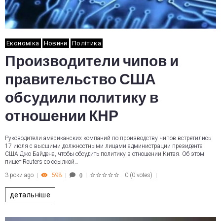
Економіка
Новини
Політика
Производители чипов и
правительство США
обсудили политику в
отношении КНР
Руководители американских компаний по производству чипов встретились
17 июля с высшими должностными лицами администрации президента
США Джо Байдена, чтобы обсудить политику в отношении Китая. Об этом
пишет Reuters со ссылкой…
3 роки ago
598
0
(
0 votes
)
0
1
2
3
4
5
детальніше