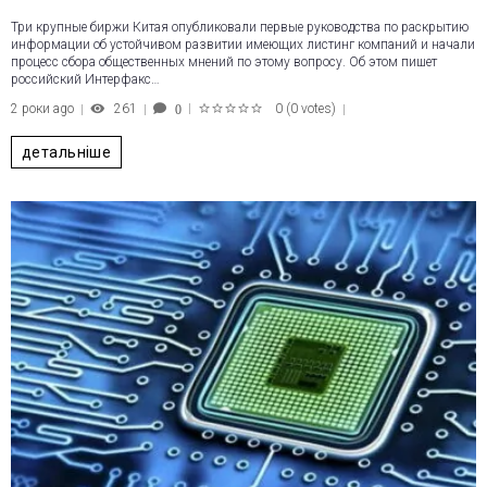
Три крупные биржи Китая опубликовали первые руководства по раскрытию
информации об устойчивом развитии имеющих листинг компаний и начали
процесс сбора общественных мнений по этому вопросу. Об этом пишет
российский Интерфакс…
2 роки ago
261
0
(
0 votes
)
0
1
2
3
4
5
детальніше