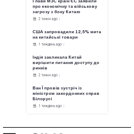
Глави МЗС країн ЄС заявили
про економічну та військову
загрозу з боку Китаю
2 тижні ago
США запровадили 12,5% мита
на китайські товари
1 тиждень ago
Індія закликала Китай
вирішити питання доступу до
ринків
2 тижні ago
Ван Ї провів зустріч із
міністром закордонних справ
Білорусі
1 тиждень ago