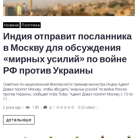
Новини
Політика
Индия отправит посланника
в Москву для обсуждения
«мирных усилий» по войне
РФ против Украины
Советник по национальной безопасности премьер-министра Индии Аджит
Довал посетит Москву, чтобы обсудить “мирные усилия” по войне России
против Украины, сообщает India Today. “Аджит Довал посетит Москву с 10 по
11…
2 роки ago
139
0
(
0 votes
)
0
1
2
3
4
5
детальніше