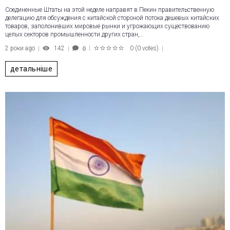
Соединенные Штаты на этой неделе направят в Пекин правительственную
делегацию для обсуждения с китайской стороной потока дешевых китайских
товаров, заполонивших мировые рынки и угрожающих существованию
целых секторов промышленности других стран,…
2 роки ago
142
0
(
0 votes
)
0
1
2
3
4
5
детальніше