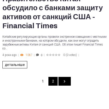
обсудило с банками защиту
активов от санкций США -
Financial Times
Китайские регулирующие органы провели экстренное совещание с местными
и иностранными банками, на котором обсудили, как они могут оградить
зарубежные активы Китая от санкций США. Об этом пишет Financial Times
со…
4 роки ago
1087
0
(
0 votes
)
0
1
2
3
4
5
детальніше
1
2