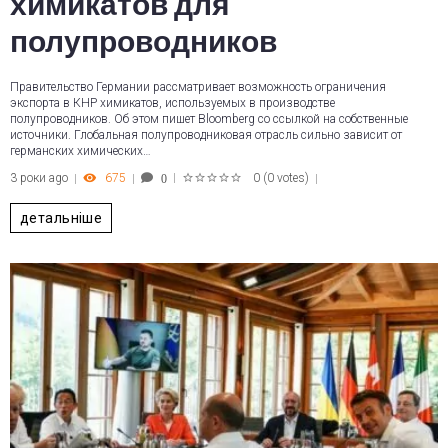
химикатов для
полупроводников
Правительство Германии рассматривает возможность ограничения
экспорта в КНР химикатов, используемых в производстве
полупроводников. Об этом пишет Bloomberg со ссылкой на собственные
источники. Глобальная полупроводниковая отрасль сильно зависит от
германских химических…
3 роки ago
675
0
(
0 votes
)
0
1
2
3
4
5
детальніше