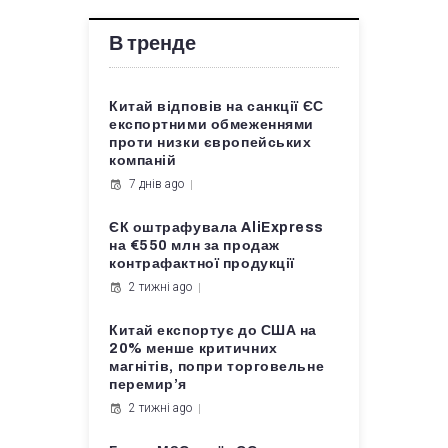
В тренде
Китай відповів на санкції ЄС
експортними обмеженнями
проти низки європейських
компаній
7 днів ago
ЄК оштрафувала AliExpress
на €550 млн за продаж
контрафактної продукції
2 тижні ago
Китай експортує до США на
20% менше критичних
магнітів, попри торговельне
перемир’я
2 тижні ago