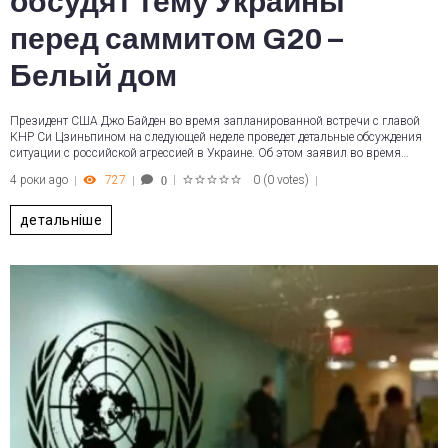
обсудят тему Украины
перед саммитом G20 –
Белый дом
Президент США Джо Байден во время запланированной встречи с главой
КНР Си Цзиньпином на следующей неделе проведет детальные обсуждения
ситуации с российской агрессией в Украине. Об этом заявил во время…
4 роки ago
727
0
(
0 votes
)
0
1
2
3
4
5
детальніше