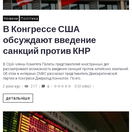
Новини
Політика
В Конгрессе США
обсуждают введение
санкций против КНР
В США члены Комитета Палаты представителей иностранных дел
рассматривают возможность введения санкций против китайских компаний.
Об этом в интервью CNBC рассказал представитель Демократической
партии в Конгрессе Джеральд Коннолли. По его…
2 роки ago
217
0
(
0 votes
)
0
1
2
3
4
5
детальніше