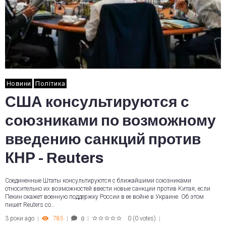
Новини
Політика
США консультируются с
союзниками по возможному
введению санкций против
КНР - Reuters
Соединенные Штаты консультируются с ближайшими союзниками
относительно их возможностей ввести новые санкции против Китая, если
Пекин окажет военную поддержку России в ее войне в Украине. Об этом
пишет Reuters со…
3 роки ago
785
0
(
0 votes
)
0
1
2
3
4
5