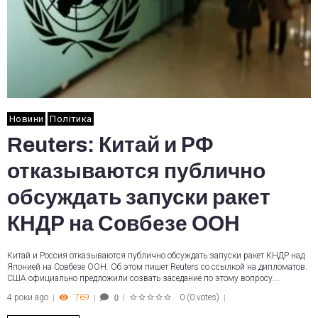
Новини
Політика
Reuters: Китай и РФ
отказываются публично
обсуждать запуски ракет
КНДР на Совбезе ООН
Китай и Россия отказываются публично обсуждать запуски ракет КНДР над
Японией на Совбезе ООН. Об этом пишет Reuters со ссылкой на дипломатов.
США официально предложили созвать заседание по этому вопросу.…
4 роки ago
769
0
(
0 votes
)
0
1
2
3
4
5