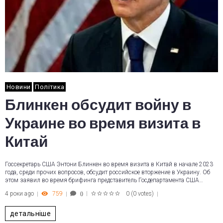
Новини
Політика
Блинкен обсудит войну в
Украине во время визита в
Китай
Госсекретарь США Энтони Блинкен во время визита в Китай в начале 2023
года, среди прочих вопросов, обсудит российское вторжение в Украину. Об
этом заявил во время брифинга представитель Госдепартамента США…
4 роки ago
759
0
(
0 votes
)
0
1
2
3
4
5
детальніше