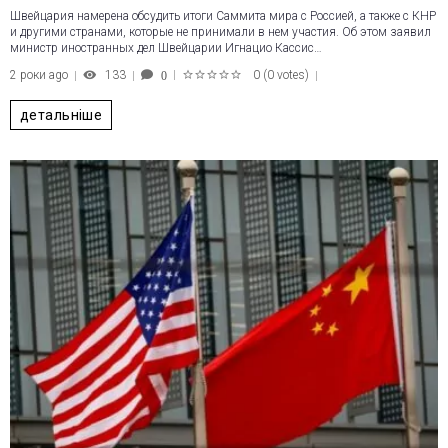
Швейцария намерена обсудить итоги Саммита мира с Россией, а также с КНР
и другими странами, которые не принимали в нем участия. Об этом заявил
министр иностранных дел Швейцарии Игнацио Кассис…
2 роки ago
133
0
(
0 votes
)
0
1
2
3
4
5
детальніше