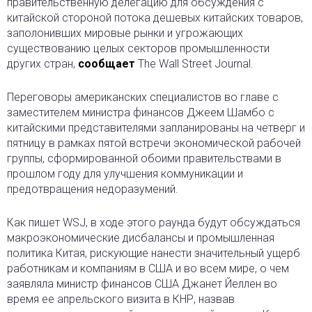
правительственную делегацию для обсуждения с
китайской стороной потока дешевых китайских товаров,
заполонивших мировые рынки и угрожающих
существованию целых секторов промышленности
других стран,
сообщает
The Wall Street Journal.
Переговоры американских специалистов во главе с
заместителем министра финансов Джеем Шамбо с
китайскими представителями запланированы на четверг и
пятницу в рамках пятой встречи экономической рабочей
группы, сформированной обоими правительствами в
прошлом году для улучшения коммуникации и
предотвращения недоразумений.
Как пишет WSJ, в ходе этого раунда будут обсуждаться
макроэкономические дисбалансы и промышленная
политика Китая, рискующие нанести значительный ущерб
работникам и компаниям в США и во всем мире, о чем
заявляла министр финансов США Джанет Йеллен во
время ее апрельского визита в КНР, назвав