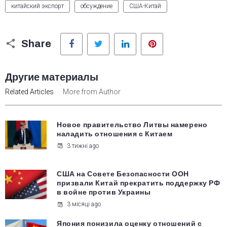
китайский экспорт
обсуждение
США-Китай
Facebook
Twitter
LinkedIn
Pinterest
Share
Другие материалы
Related Articles
More from Author
Новое правительство Литвы намерено
наладить отношения с Китаем
3 тижні ago
США на Совете Безопасности ООН
призвали Китай прекратить поддержку РФ
в войне против Украины
3 місяці ago
Япония понизила оценку отношений с