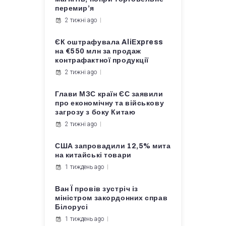
перемир’я
2 тижні ago
ЄК оштрафувала AliExpress
на €550 млн за продаж
контрафактної продукції
2 тижні ago
Глави МЗС країн ЄС заявили
про економічну та військову
загрозу з боку Китаю
2 тижні ago
США запровадили 12,5% мита
на китайські товари
1 тиждень ago
Ван Ї провів зустріч із
міністром закордонних справ
Білорусі
1 тиждень ago