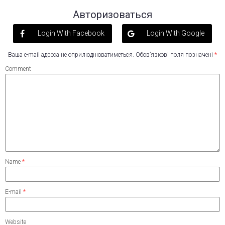
Авторизоваться
Login With Facebook
Login With Google
Ваша e-mail адреса не оприлюднюватиметься.
Обов’язкові поля позначені
*
Comment
Name
*
E-mail
*
Website