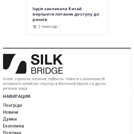
Індія закликала Китай
вирішити питання доступу до
ринків
2 тижні ago
Китай: стратегии, влияние, лоббисты. Новости и аналитика об
активности китайских структур в Восточной Европе и в других
регионах мира.
НАВИГАЦИЯ
Лонгріди
Новини
Думки
Економіка
Політика