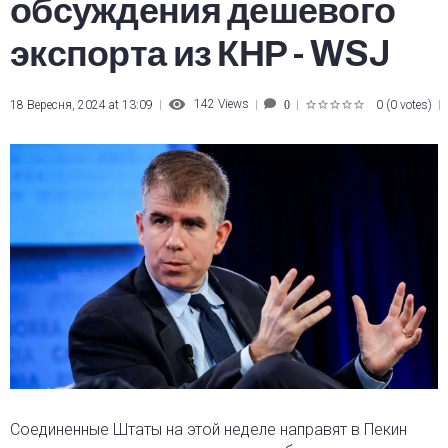
обсуждения дешевого
экспорта из КНР - WSJ
142
Views
18 Вересня, 2024 at 13:09
0
(
0 votes
)
0
1
2
3
4
5
Соединенные Штаты на этой неделе направят в Пекин