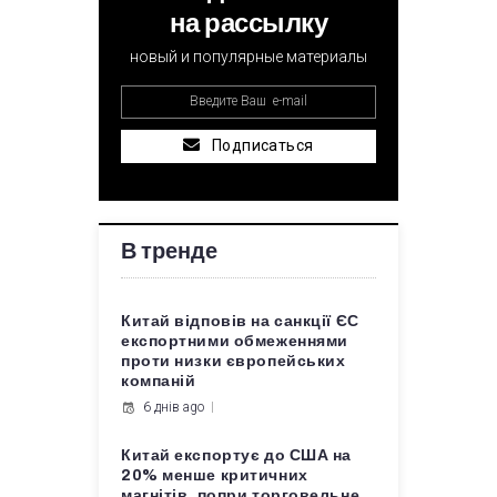
на рассылку
новый и популярные материалы
Подписаться
В тренде
Китай відповів на санкції ЄС
експортними обмеженнями
проти низки європейських
компаній
6 днів ago
Китай експортує до США на
20% менше критичних
магнітів, попри торговельне