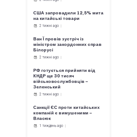
США запровадили 12,5% мита
на китайські товари
2 тижні ago
Ван Ї провів зустріч із
міністром закордонних справ
Білорусі
2 тижні ago
РФ готується прийняти від
КНДР ще 30 тисяч
військовослужбовців –
Зеленський
2 тижні ago
Санкції ЄС проти китайських
компаній є вимушеними –
Власюк
1 тиждень ago