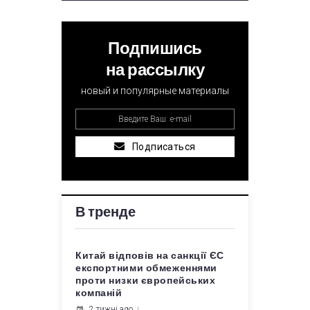
Подпишись
на рассылку
новый и популярные материалы
Подписаться
В тренде
Китай відповів на санкції ЄС
експортними обмеженнями
проти низки європейських
компаній
2 тижні ago