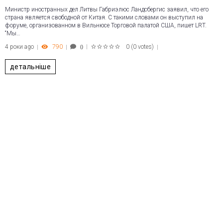
Министр иностранных дел Литвы Габриэлюс Ландсбергис заявил, что его
страна является свободной от Китая. С такими словами он выступил на
форуме, организованном в Вильнюсе Торговой палатой США, пишет LRT.
“Мы…
4 роки ago
790
0
(
0 votes
)
0
1
2
3
4
5
детальніше