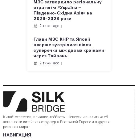
МЗС затвердило регіональну
стратегію «Україна –
Південно-Східна Азія» на
2026-2028 роки
2 тижні ago
Глави МЗС КНР та Японії
вперше зустрілися після
суперечки між двома країнами
через Тайвань
2 тижні ago
Китай: стратегии, влияние, лоббисты. Новости и аналитика об
активности китайских структур в Восточной Европе и в других
регионах мира.
НАВИГАЦИЯ