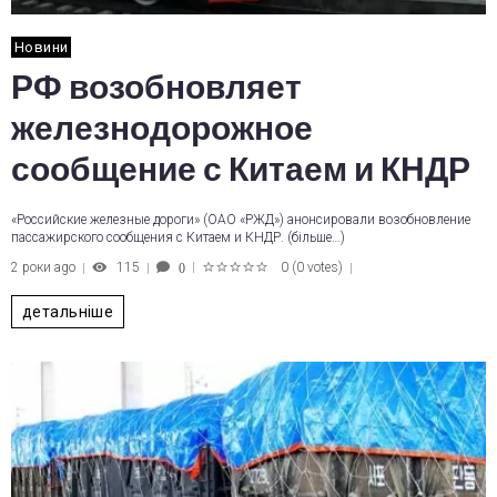
Новини
РФ возобновляет
железнодорожное
сообщение с Китаем и КНДР
«Российские железные дороги» (ОАО «РЖД») анонсировали возобновление
пассажирского сообщения с Китаем и КНДР. (більше…)
2 роки ago
115
0
(
0 votes
)
0
1
2
3
4
5
детальніше