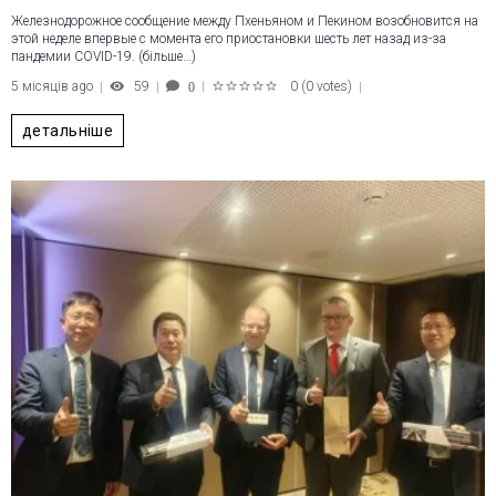
Железнодорожное сообщение между Пхеньяном и Пекином возобновится на
этой неделе впервые с момента его приостановки шесть лет назад из-за
пандемии COVID-19. (більше…)
5 місяців ago
59
0
(
0 votes
)
0
1
2
3
4
5
детальніше