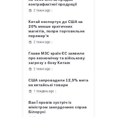
контрафактної продукції
2 тижні ago
Китай експортує до США на
20% менше критичних
магнітів, попри торговельне
перемир’я
2 тижні ago
Глави МЗС країн ЄС заявили
про економічну та військову
загрозу з боку Китаю
2 тижні ago
США запровадили 12,5% мита
на китайські товари
1 тиждень ago
Ван Ї провів зустріч із
міністром закордонних справ
Білорусі