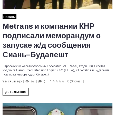
Новини
Metrans и компании КНР
подписали меморандум о
запуске ж/д сообщения
Сиань–Будапешт
Европейский железнодорожный оператор METRANS, входящий в состав
холдинга Hamburger Hafen und Logistik AG (HHLA), 21 октября в Будапеште
подписал меморандум (більше…)
9 місяців ago
82
0
(
0 votes
)
0
1
2
3
4
5
детальніше