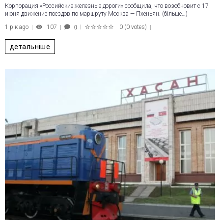
Корпорация «Российские железные дороги» сообщила, что возобновит с 17
июня движение поездов по маршруту Москва — Пхеньян. (більше…)
1 рік ago
107
0
(
0 votes
)
0
1
2
3
4
5
детальніше