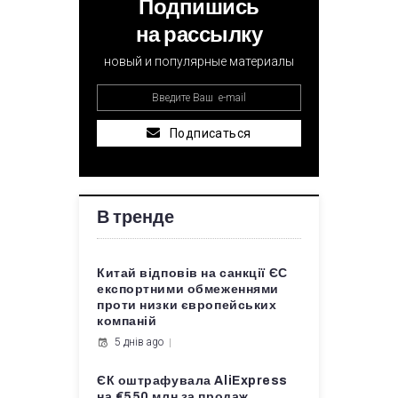
Подпишись
на рассылку
новый и популярные материалы
Подписаться
В тренде
Китай відповів на санкції ЄС
експортними обмеженнями
проти низки європейських
компаній
5 днів ago
ЄК оштрафувала AliExpress
на €550 млн за продаж