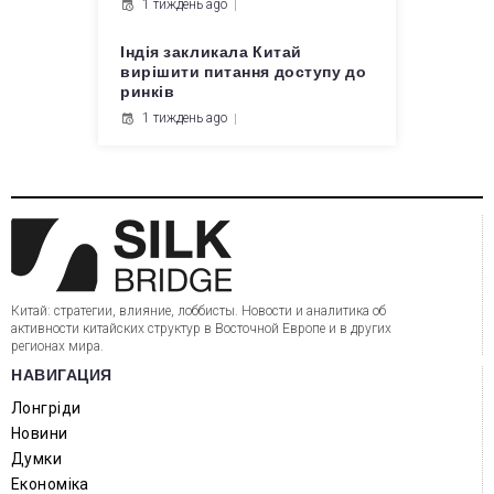
1 тиждень ago
Індія закликала Китай
вирішити питання доступу до
ринків
1 тиждень ago
Китай: стратегии, влияние, лоббисты. Новости и аналитика об
активности китайских структур в Восточной Европе и в других
регионах мира.
НАВИГАЦИЯ
Лонгріди
Новини
Думки
Економіка