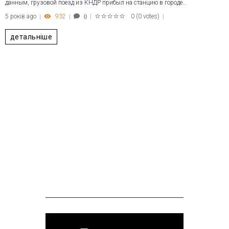
данным, грузовой поезд из КНДР прибыл на станцию в городе…
5 років ago
932
0
(
0 votes
)
0
1
2
3
4
5
детальніше