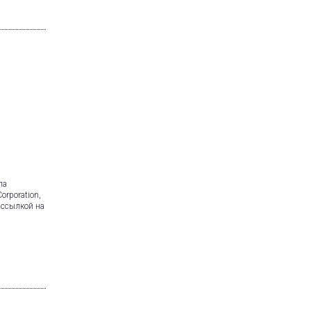
ла
orporation,
 ссылкой на