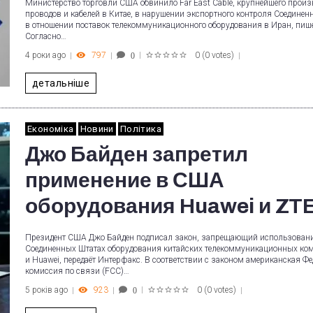
Министерство торговли США обвинило Far East Cable, крупнейшего произ
проводов и кабелей в Китае, в нарушении экспортного контроля Соедине
в отношении поставок телекоммуникационного оборудования в Иран, пише
Согласно…
4 роки ago
797
0
(
0 votes
)
0
1
2
3
4
5
детальніше
Економіка
Новини
Політика
Джо Байден запретил
применение в США
оборудования Huawei и ZT
Президент США Джо Байден подписал закон, запрещающий использовани
Соединенных Штатах оборудования китайских телекоммуникационных ко
и Huawei, передаёт Интерфакс. В соответствии с законом американская Ф
комиссия по связи (FCC)…
5 років ago
923
0
(
0 votes
)
0
1
2
3
4
5