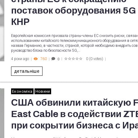
поставок оборудования 5G 
КНР
Европейская комиссия призвала страны-члены ЕС снизить риски, связа
использованием китайского телекоммуникационного оборудования в сетя
назвав Германию, в частности, страной, которой необходимо внедрить со
руководство блока по безопасности 5G,…
4 роки ago
760
0
(
0 votes
)
0
1
2
3
4
5
детальніше
Економіка
Новини
США обвинили китайскую F
East Cable в содействии ZT
при сокрытии бизнеса с Ир