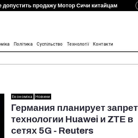
е допустить продажу Мотор Сичи китайцам
izon и DCH Group подали новую заявку в АМКУ о
ание украинско-китайской Подкомиссии по
лину на стальные трубы из Китая
оміка
Політика
Суспільство
Технології
Контакти
Економіка
Новини
Германия планирует запре
технологии Huawei и ZTE в
сетях 5G - Reuters