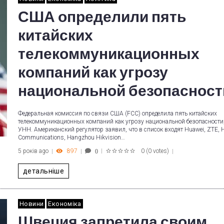
США определили пять
китайских
телекоммуникационных
компаний как угрозу
национальной безопасност
Федеральная комиссия по связи США (FCC) определила пять китайских
телекоммуникационных компаний как угрозу национальной безопасности,
УНН. Американский регулятор заявил, что в список входят Huawei, ZTE, H
Communications, Hangzhou Hikvision…
5 років ago
897
0
(
0 votes
)
0
1
2
3
4
5
детальніше
Новини
Економіка
Швеция запретила своим