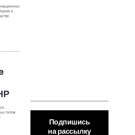
никационных
Huawei и
ьстве.
e
НР
ого
ных типов
е
Подпишись
на рассылку