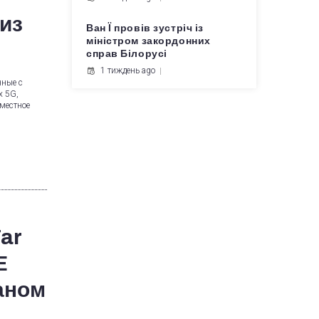
из
Ван Ї провів зустріч із
міністром закордонних
справ Білорусі
1 тиждень ago
нные с
х 5G,
вместное
ar
E
аном