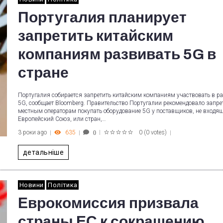
Португалия планирует
запретить китайским
компаниям развивать 5G в
стране
Португалия собирается запретить китайским компаниям участвовать в ра
5G, сообщает Bloomberg. Правительство Португалии рекомендовало запре
местным операторам покупать оборудование 5G у поставщиков, не входя
Европейский Союз, или стран,…
3 роки ago
635
0
(
0 votes
)
0
1
2
3
4
5
детальніше
Новини
Політика
Еврокомиссия призвала
страны ЕС к сокращению