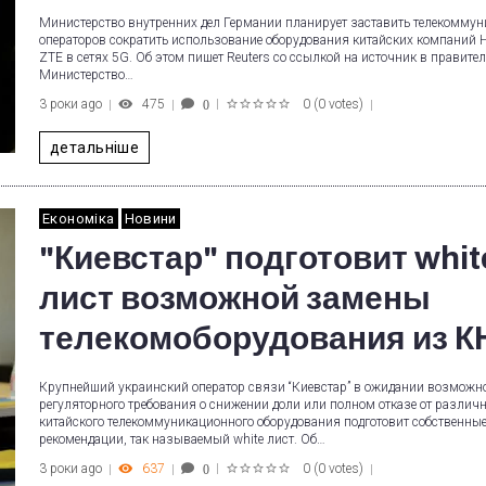
Министерство внутренних дел Германии планирует заставить телекомму
операторов сократить использование оборудования китайских компаний 
ZTE в сетях 5G. Об этом пишет Reuters со ссылкой на источник в правител
Министерство…
3 роки ago
475
0
(
0 votes
)
0
1
2
3
4
5
детальніше
Економіка
Новини
"Киевстар" подготовит whit
лист возможной замены
телекомоборудования из К
Крупнейший украинский оператор связи “Киевстар” в ожидании возможн
регуляторного требования о снижении доли или полном отказе от различ
китайского телекоммуникационного оборудования подготовит собственны
рекомендации, так называемый white лист. Об…
3 роки ago
637
0
(
0 votes
)
0
1
2
3
4
5