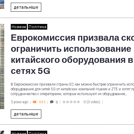
детальніше
Новини
Політика
Еврокомиссия призвала ск
ограничить использование
китайского оборудования в
сетях 5G
В Еврокомиссии призвали страны ЕС как можно быстрее ограничить исп
оборудования для сетей 5G от китайских компаний Huawei и ZTE и хотят п
сотрудничество с операторами, которые используют их оборудование,…
3 роки ago
643
0
(
0 votes
)
0
1
2
3
4
5
детальніше
Новини
Політика