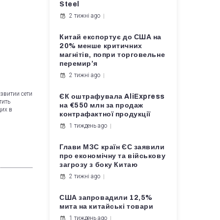
Steel
2 тижні ago
Китай експортує до США на
20% менше критичних
магнітів, попри торговельне
перемир’я
2 тижні ago
звитии сети
ЄК оштрафувала AliExpress
тить
на €550 млн за продаж
щих в
контрафактної продукції
1 тиждень ago
Глави МЗС країн ЄС заявили
про економічну та військову
загрозу з боку Китаю
2 тижні ago
США запровадили 12,5%
мита на китайські товари
1 тиждень ago