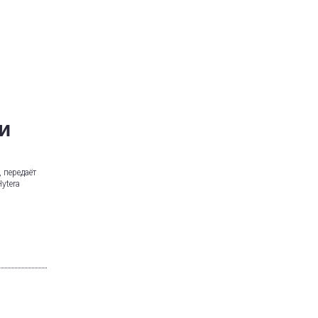
и
 передаёт
ytera