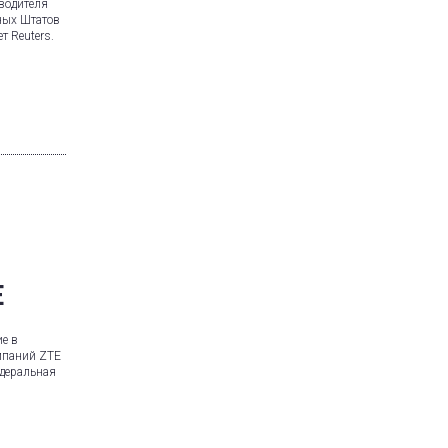
водителя
нных Штатов
т Reuters.
E
е в
мпаний ZTE
едеральная