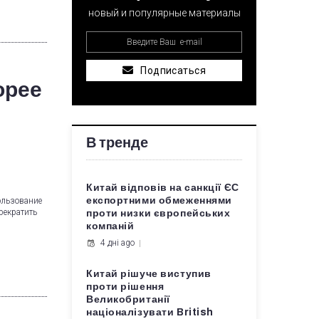
новый и популярные материалы
Подписаться
орее
В тренде
Китай відповів на санкції ЄС
експортними обмеженнями
ользование
рекратить
проти низки європейських
компаній
4 дні ago
Китай рішуче виступив
проти рішення
Великобританії
націоналізувати British