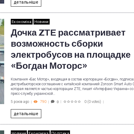
детальніше
Економіка
Новини
Дочка ZTE рассматривает
возможность сборки
электробусов на площадке
«Богдан Моторс»
Компания «Бас Мотор», входящая в состав корпорации «Богдан», подписа
дистрибьюторское соглашение с китайской компанией Zonson Smart Auto C
которая является частью корпорации ZTE, пишет «Интерфакс-Украина» со
пресс-службу украинской…
5 років ago
790
0
(
0 votes
)
0
1
2
3
4
5
детальніше
Новини
Економіка
Політика