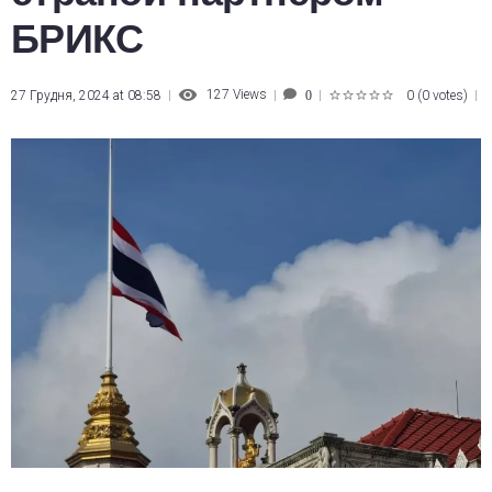
БРИКС
127
Views
27 Грудня, 2024 at 08:58
0
(
0 votes
)
0
1
2
3
4
5