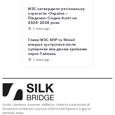
МЗС затвердило регіональну
стратегію «Україна –
Південно-Східна Азія» на
2026-2028 роки
2 тижні ago
Глави МЗС КНР та Японії
вперше зустрілися після
суперечки між двома країнами
через Тайвань
2 тижні ago
Китай: стратегии, влияние, лоббисты. Новости и аналитика об
активности китайских структур в Восточной Европе и в других
регионах мира.