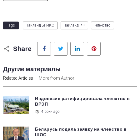
Tags
Таиланд-БРИКС
Таиланд-РФ
членство
Facebook
Twitter
LinkedIn
Pinterest
Share
Другие материалы
Related Articles
More from Author
Индонезия ратифицировала членство в
ВРЭП
4 роки ago
Беларусь подала заявку на членство в
ШОС