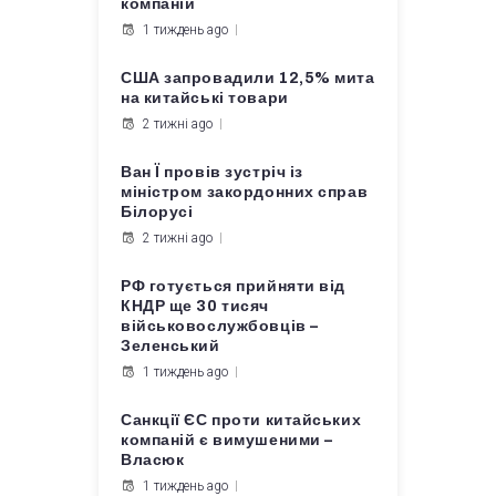
компаній
1 тиждень ago
США запровадили 12,5% мита
на китайські товари
2 тижні ago
Ван Ї провів зустріч із
міністром закордонних справ
Білорусі
2 тижні ago
РФ готується прийняти від
КНДР ще 30 тисяч
військовослужбовців –
Зеленський
1 тиждень ago
Санкції ЄС проти китайських
компаній є вимушеними –
Власюк
1 тиждень ago