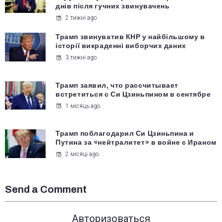
днів після гучних звинувачень
2 тижні ago
Трамп звинуватив КНР у найбільшому в
історії викраденні виборчих даних
3 тижні ago
Трамп заявил, что рассчитывает
встретиться с Си Цзиньпином в сентябре
1 місяць ago
Трамп поблагодарил Си Цзиньпина и
Путина за «нейтралитет» в войне с Ираном
2 місяці ago
Send a Comment
Авторизоваться