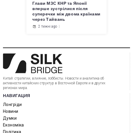
Глави МЗС КНР та Японії
вперше зустрілися після
суперечки між двома країнами
через Тайвань
2 тижні ago
Китай: стратегии, влияние, лоббисты. Новости и аналитика об
активности китайских структур в Восточной Европе и в других
регионах мира.
НАВИГАЦИЯ
Лонгріди
Новини
Думки
Економіка
Політика