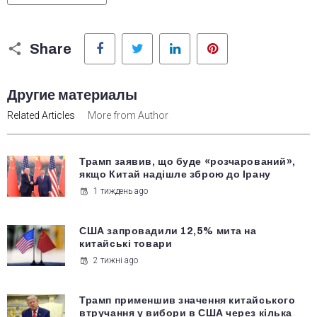
Facebook
Twitter
LinkedIn
Pinterest
Share
Другие материалы
Related Articles
More from Author
Трамп заявив, що буде «розчарований»,
якщо Китай надішле зброю до Ірану
1 тиждень ago
США запровадили 12,5% мита на
китайські товари
2 тижні ago
Трамп применшив значення китайського
втручання у вибори в США через кілька