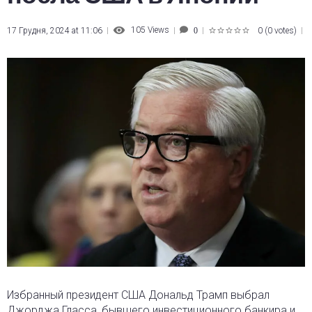
105
Views
17 Грудня, 2024 at 11:06
0
(
0 votes
)
0
1
2
3
4
5
Избранный президент США Дональд Трамп выбрал
Джорджа Гласса, бывшего инвестиционного банкира и