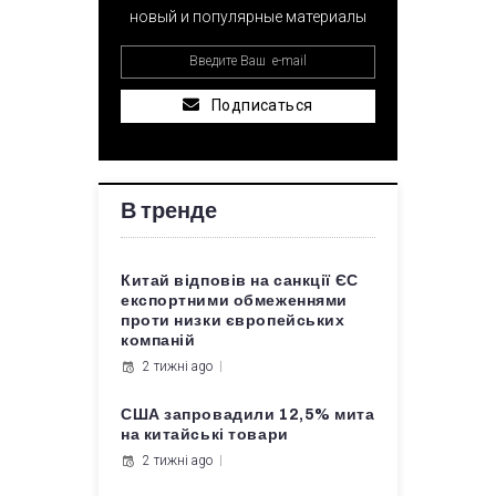
новый и популярные материалы
Подписаться
В тренде
Китай відповів на санкції ЄС
експортними обмеженнями
проти низки європейських
компаній
2 тижні ago
США запровадили 12,5% мита
на китайські товари
2 тижні ago