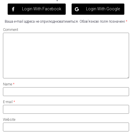
Login With Facebook
Login With Google
Ваша e-mail адреса не оприлюднюватиметься.
Обов’язкові поля позначені
*
Comment
Name
*
E-mail
*
Website