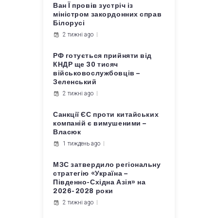
Ван Ї провів зустріч із
міністром закордонних справ
Білорусі
2 тижні ago
РФ готується прийняти від
КНДР ще 30 тисяч
військовослужбовців –
Зеленський
2 тижні ago
Санкції ЄС проти китайських
компаній є вимушеними –
Власюк
1 тиждень ago
МЗС затвердило регіональну
стратегію «Україна –
Південно-Східна Азія» на
2026-2028 роки
2 тижні ago