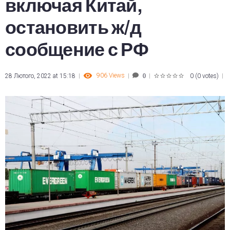
включая Китай,
остановить ж/д
сообщение с РФ
906
Views
28 Лютого, 2022 at 15:18
0
(
0 votes
)
0
1
2
3
4
5