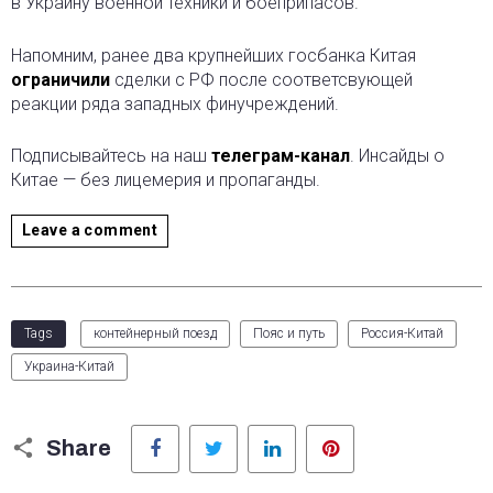
в Украину военной техники и боеприпасов.
Напомним, ранее два крупнейших госбанка Китая
ограничили
сделки с РФ после соответсвующей
реакции ряда западных финучреждений.
Подписывайтесь на наш
телеграм-канал
. Инсайды о
Китае — без лицемерия и пропаганды.
Leave a comment
Tags
контейнерный поезд
Пояс и путь
Россия-Китай
Украина-Китай
Facebook
Twitter
LinkedIn
Pinterest
Share