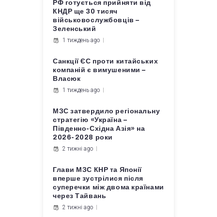
РФ готується прийняти від
КНДР ще 30 тисяч
військовослужбовців –
Зеленський
1 тиждень ago
Санкції ЄС проти китайських
компаній є вимушеними –
Власюк
1 тиждень ago
МЗС затвердило регіональну
стратегію «Україна –
Південно-Східна Азія» на
2026-2028 роки
2 тижні ago
Глави МЗС КНР та Японії
вперше зустрілися після
суперечки між двома країнами
через Тайвань
2 тижні ago