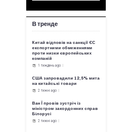
В тренде
Китай відповів на санкції ЄС
експортними обмеженнями
проти низки європейських
компаній
1 тиждень ago
США запровадили 12,5% мита
на китайські товари
2 тижні ago
Ван Ї провів зустріч із
міністром закордонних справ
Білорусі
2 тижні ago