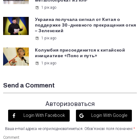
металлопрокат из КНР
1 рік ago
Украина получала сигнал от Китая о
поддержке 30-дневного прекращения огня
– Зеленский
1 рік ago
Колумбия присоединится к китайской
инициативе «Пояс и путь»
1 рік ago
Send a Comment
Авторизоваться
Login With Facebook
Login With Google
Ваша e-mail адреса не оприлюднюватиметься.
Обов’язкові поля позначені
*
Comment