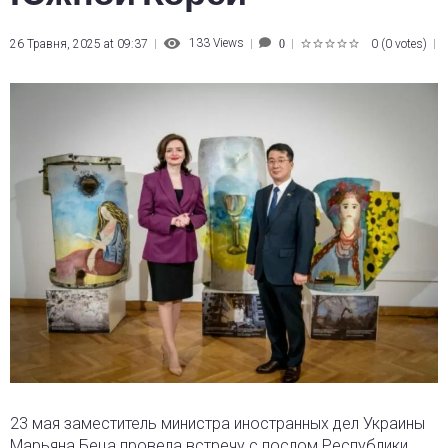
133
Views
26 Травня, 2025 at 09:37
0
(
0 votes
)
0
1
2
3
4
5
23 мая заместитель министра иностранных дел Украины
Марьяна Беца провела встречу с послом Республики