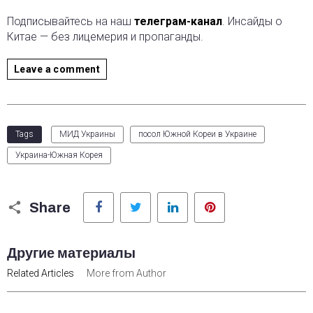
Подписывайтесь на наш
телеграм-канал
. Инсайды о
Китае — без лицемерия и пропаганды.
Leave a comment
Tags
МИД Украины
посол Южной Кореи в Украине
Украина-Южная Корея
Facebook
Twitter
LinkedIn
Pinterest
Share
Другие материалы
Related Articles
More from Author