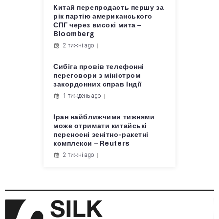
Китай перепродасть першу за
рік партію американського
СПГ через високі мита –
Bloomberg
2 тижні ago
Сибіга провів телефонні
переговори з міністром
закордонних справ Індії
1 тиждень ago
Іран найближчими тижнями
може отримати китайські
переносні зенітно-ракетні
комплекси – Reuters
2 тижні ago