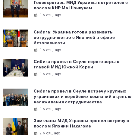
Госсекретарь МИД Украины встретился с
послом КНР Ма Шэнкунем
1 місяць ago
Сибига: Украина готова развивать
сотрудничество с Японией в сфере
безопасности
1 місяць ago
Сибига провел в Сеуле переговоры с
главой МИД Южной Кореи
1 місяць ago
Сибига провел в Сеуле встречу крупных
украинских и корейских компаний с целью
налаживания сотрудничества
1 місяць ago
Замглавы МИД Украины провел встречу с
послом Японии Накагоме
2 місяці ago