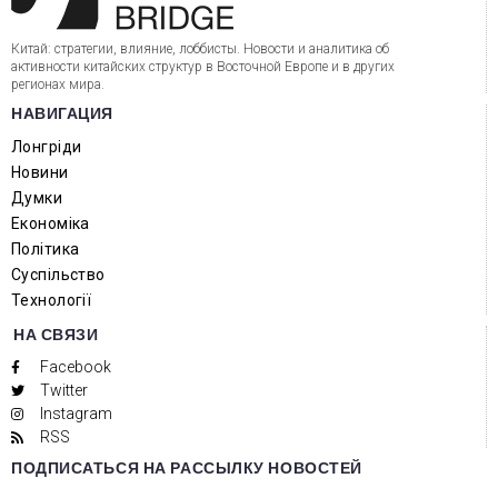
Китай: стратегии, влияние, лоббисты. Новости и аналитика об
активности китайских структур в Восточной Европе и в других
регионах мира.
НАВИГАЦИЯ
Лонгріди
Новини
Думки
Економіка
Політика
Суспільство
Технології
НА СВЯЗИ
Facebook
Twitter
Instagram
RSS
ПОДПИСАТЬСЯ НА РАССЫЛКУ НОВОСТЕЙ