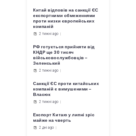
Китай відповів на санкції ЄС
експортними обмеженнями
проти низки європейських
компаній
2 тижні ago
РФ готується прийняти від
КНДР ще 30 тисяч
військовослужбовців –
Зеленський
2 тижні ago
Санкції ЄС проти китайських
компаній є вимушеними –
Власюк
2 тижні ago
Експорт Китаю у липні зріс
майже на чверть
2 дні ago