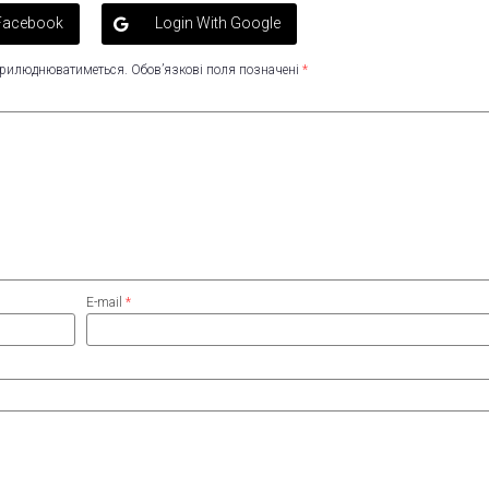
 Facebook
Login With Google
оприлюднюватиметься.
Обов’язкові поля позначені
*
E-mail
*