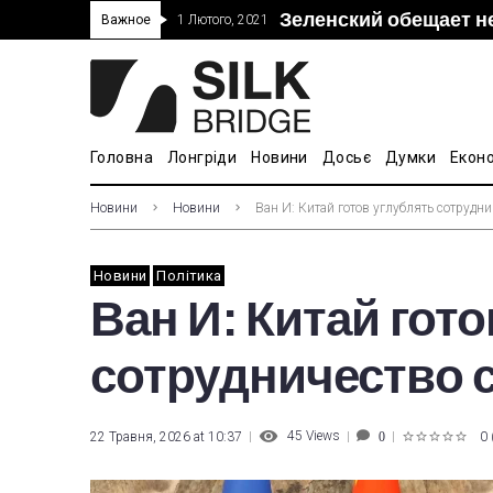
Зеленский обещает н
“Дочка” Beijing Skyr
Прошло 5-тое засед
В Украине ввели пош
Важное
1 Лютого, 2021
покупке “Мотор Сич”
вопросам культуры
Головна
Лонгріди
Новини
Досьє
Думки
Екон
Новини
Новини
Ван И: Китай готов углублять сотрудн
Новини
Політика
Ван И: Китай гот
сотрудничество 
45
Views
22 Травня, 2026 at 10:37
0
0
1
2
3
4
5