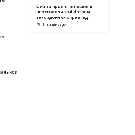
ром
Сибіга провів телефонні
переговори з міністром
закордонних справ Індії
1 тиждень ago
ти
мальной