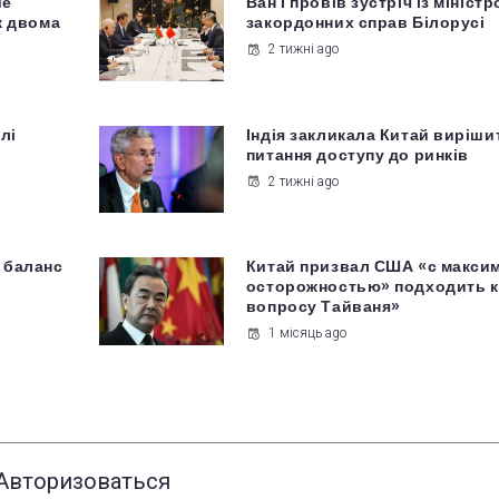
ше
Ван Ї провів зустріч із мініст
ж двома
закордонних справ Білорусі
2 тижні ago
лі
Індія закликала Китай виріши
питання доступу до ринків
2 тижні ago
 баланс
Китай призвал США «с макси
у
осторожностью» подходить к
вопросу Тайваня»
1 місяць ago
Авторизоваться