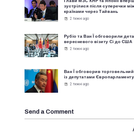
Глави МЗС КНР та Японії впер
зустрілися після суперечки мі
країнами через Тайвань
2 тижні ago
Рубіо та Ван Ї обговорили дета
вересневого візиту Сі до США
2 тижні ago
Ван Ї обговорив торговельний
із депутатами Європарламент
2 тижні ago
Send a Comment