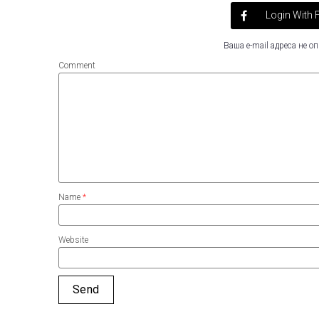
Login With
Ваша e-mail адреса не 
Comment
Name
*
Website