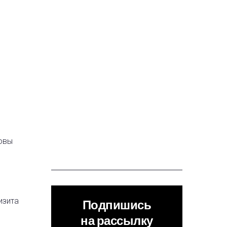
довы
изита
Подпишись
на рассылку