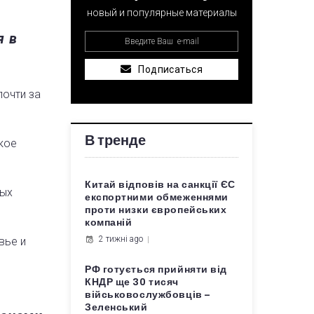
новый и популярные материалы
я в
Подписаться
очти за
В тренде
ское
Китай відповів на санкції ЄС
ных
експортними обмеженнями
проти низки європейських
компаній
2 тижні ago
вье и
РФ готується прийняти від
КНДР ще 30 тисяч
військовослужбовців –
Зеленський