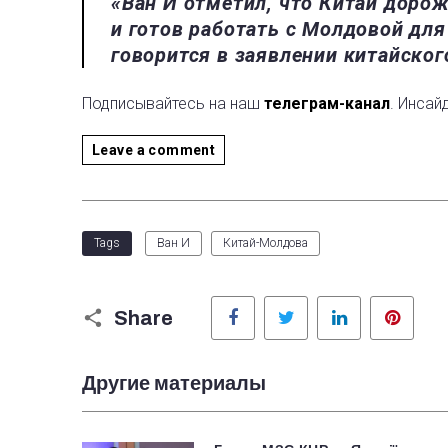
«Ван И отметил, что Китай дор
и готов работать с Молдовой для
говорится в заявлении китайско
Подписывайтесь на наш
телеграм-канал
. Инсай
Leave a comment
Tags
Ван И
Китай-Молдова
Facebook
Twitter
LinkedIn
Pinter
Share
Другие материалы