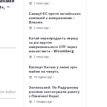
ранами
2 тижні ago
», –
Санкції ЄС проти китайських
компаній є вимушеними –
Власюк
2 тижні ago
Китай перепродасть першу
за рік партію
американського СПГ через
високі мита – Bloomberg
2 тижні ago
Експорт Китаю у липні зріс
майже на чверть
19 години ago
Зеленський: По Радушному
rom Author
росіяни застосували ракету
з Північної Кореї
1 тиждень ago