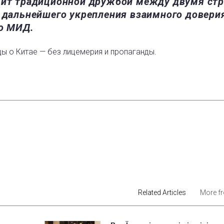
ожит традиционной дружбой между двумя ст
 дальнейшего укрепления взаимного доверия
го МИД.
ды о Китае — без лицемерия и пропаганды.
est
Related Articles
More f