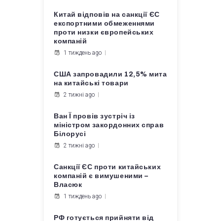
Китай відповів на санкції ЄС
експортними обмеженнями
проти низки європейських
компаній
1 тиждень ago
США запровадили 12,5% мита
на китайські товари
2 тижні ago
Ван Ї провів зустріч із
міністром закордонних справ
Білорусі
2 тижні ago
Санкції ЄС проти китайських
компаній є вимушеними –
Власюк
1 тиждень ago
РФ готується прийняти від