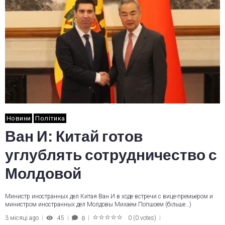
Новини
Політика
Ван И: Китай готов
углублять сотрудничество с
Молдовой
Министр иностранных дел Китая Ван И в ходе встречи с вице-премьером и
министром иностранных дел Молдовы Михаем Попшоем (більше…)
3 місяці ago
45
0
(
0 votes
)
0
1
2
3
4
5