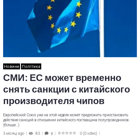
Новини
Політика
СМИ: ЕС может временно
снять санкции с китайского
производителя чипов
Европейский Союз уже на этой неделе может предложить приостановить
действие санкций в отношении китайского поставщика полупроводников.
(більше…)
3 місяці ago
83
0
(
0 votes
)
0
1
2
3
4
5