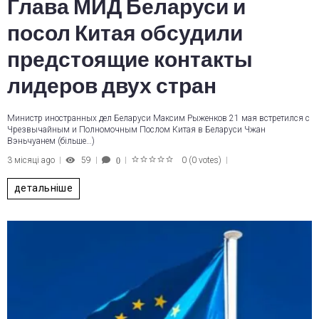
Глава МИД Беларуси и
посол Китая обсудили
предстоящие контакты
лидеров двух стран
Министр иностранных дел Беларуси Максим Рыженков 21 мая встретился с
Чрезвычайным и Полномочным Послом Китая в Беларуси Чжан
Вэньчуанем (більше…)
3 місяці ago
59
0
(
0 votes
)
0
1
2
3
4
5
детальніше