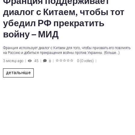
Франция поддерживает
диалог с Китаем, чтобы тот
убедил РФ прекратить
войну – МИД
Франция использует диалог с Китаем для того, чтобы призвать его повлиять
на Россию и добиться прекращения войны против Украины. (більше…)
3 місяці ago
45
0
(
0 votes
)
0
1
2
3
4
5
детальніше