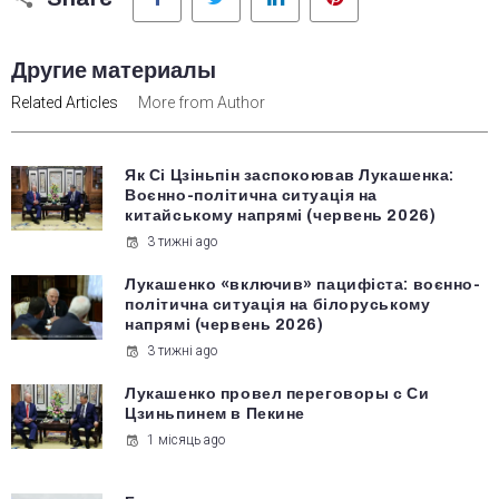
Другие материалы
Related Articles
More from Author
Як Сі Цзіньпін заспокоював Лукашенка:
Воєнно-політична ситуація на
китайському напрямі (червень 2026)
3 тижні ago
Лукашенко «включив» пацифіста: воєнно-
політична ситуація на білоруському
напрямі (червень 2026)
3 тижні ago
Лукашенко провел переговоры с Си
Цзиньпинем в Пекине
1 місяць ago