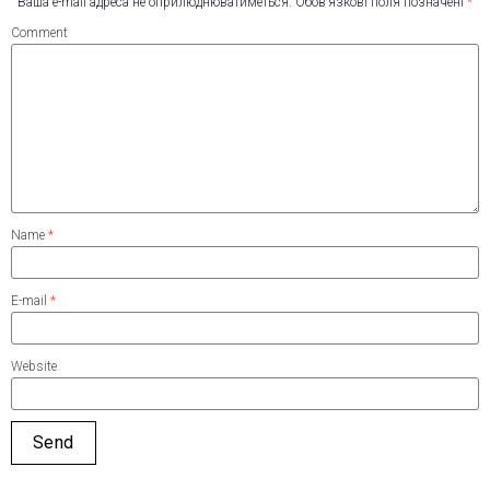
Ваша e-mail адреса не оприлюднюватиметься.
Обов’язкові поля позначені
*
Comment
Name
*
E-mail
*
Website