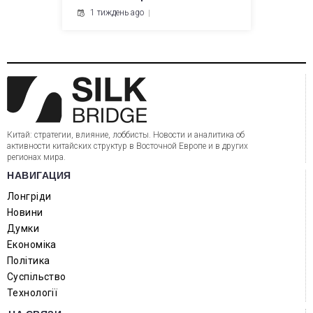
1 тиждень ago
Китай: стратегии, влияние, лоббисты. Новости и аналитика об
активности китайских структур в Восточной Европе и в других
регионах мира.
НАВИГАЦИЯ
Лонгріди
Новини
Думки
Економіка
Політика
Суспільство
Технології