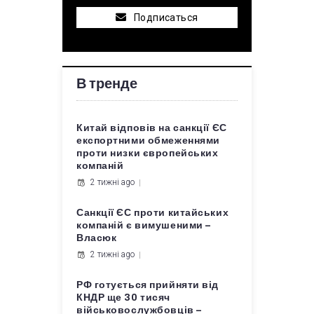
Подписаться
В тренде
Китай відповів на санкції ЄС
експортними обмеженнями
проти низки європейських
компаній
2 тижні ago
Санкції ЄС проти китайських
компаній є вимушеними –
Власюк
2 тижні ago
РФ готується прийняти від
КНДР ще 30 тисяч
військовослужбовців –