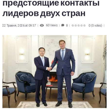
предстоящие контакты
лидеров двух стран
60
Views
22 Травня, 2026 at 09:57
0
(
0 votes
)
0
1
2
3
4
5