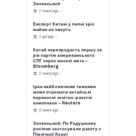
Зеленський
2 тижні ago
Експорт Китаю у липні зріс
майже на чверть
2 дні ago
Китай перепродасть першу за
рік партію американського
СПГ через високі мита –
Bloomberg
2 тижні ago
Іран найближчими тижнями
може отримати китайські
переносні зенітно-ракетні
комплекси – Reuters
2 тижні ago
Зеленський: По Радушному
росіяни застосували ракету з
Північної Кореї