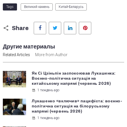
Tags
Великий камень
Китай-Беларусь
Facebook
Twitter
LinkedIn
Pinterest
Share
Другие материалы
Related Articles
More from Author
Як Сі Цзіньпін заспокоював Лукашенка:
Воєнно-політична ситуація на
китайському напрямі (червень 2026)
1 тиждень ago
Лукашенко «включив» пацифіста: воєнно-
політична ситуація на білоруському
напрямі (червень 2026)
1 тиждень ago