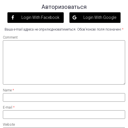
Авторизоваться
Login With Facebook
Login With Google
Ваша e-mail адреса не оприлюднюватиметься.
Обов’язкові поля позначені
*
Comment
Name
*
E-mail
*
Website