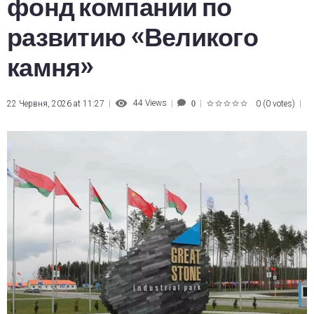
фонд компании по
развитию «Великого
камня»
44
Views
22 Червня, 2026 at 11:27
0
(
0 votes
)
0
1
2
3
4
5