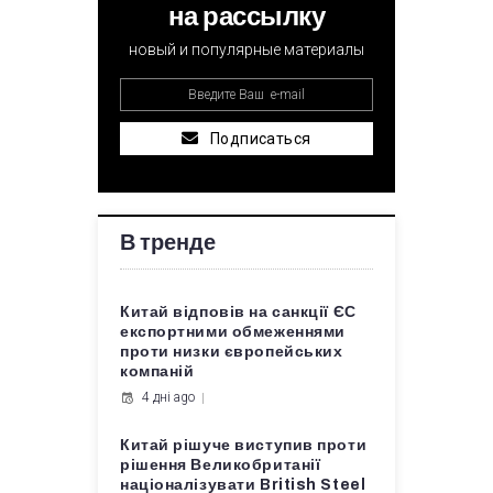
на рассылку
новый и популярные материалы
Подписаться
В тренде
Китай відповів на санкції ЄС
експортними обмеженнями
проти низки європейських
компаній
4 дні ago
Китай рішуче виступив проти
рішення Великобританії
націоналізувати British Steel