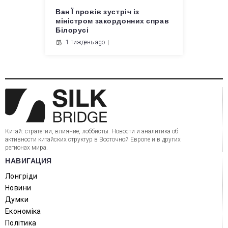
Ван Ї провів зустріч із
міністром закордонних справ
Білорусі
1 тиждень ago
Китай: стратегии, влияние, лоббисты. Новости и аналитика об
активности китайских структур в Восточной Европе и в других
регионах мира.
НАВИГАЦИЯ
Лонгріди
Новини
Думки
Економіка
Політика