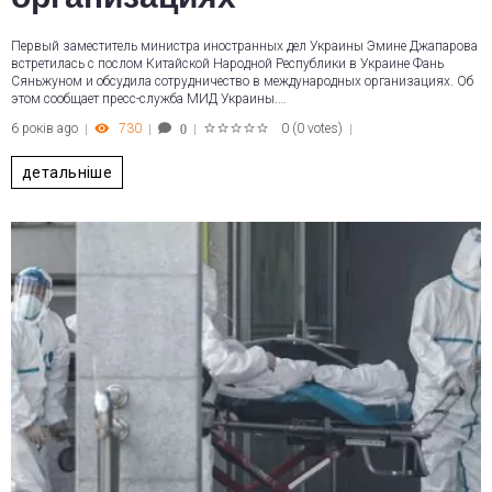
Первый заместитель министра иностранных дел Украины Эмине Джапарова
встретилась с послом Китайской Народной Республики в Украине Фань
Сяньжуном и обсудила сотрудничество в международных организациях. Об
этом сообщает пресс-служба МИД Украины.…
6 років ago
730
0
(
0 votes
)
0
1
2
3
4
5
детальніше