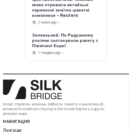
може отримати китайські
переносні зенітно-ракетні
комплекси – Reuters
2 тижні ago
Зеленський: По Радушному
росіяни застосували ракету з
Північної Кореї
1 тиждень ago
Китай: стратегии, влияние, лоббисты. Новости и аналитика об
активности китайских структур в Восточной Европе и в других
регионах мира.
НАВИГАЦИЯ
Лонгріди