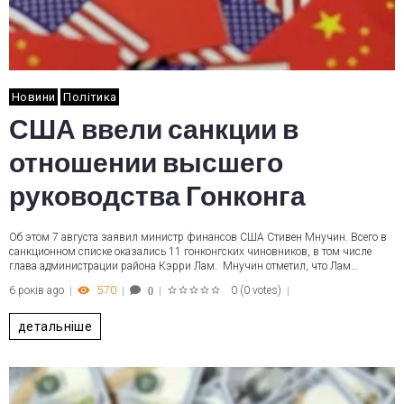
Новини
Політика
США ввели санкции в
отношении высшего
руководства Гонконга
Об этом 7 августа заявил министр финансов США Стивен Мнучин. Всего в
санкционном списке оказались 11 гонконгских чиновников, в том числе
глава администрации района Кэрри Лам. Мнучин отметил, что Лам…
6 років ago
570
0
(
0 votes
)
0
1
2
3
4
5
детальніше