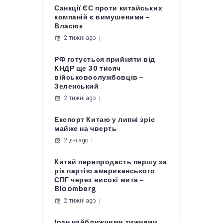
Санкції ЄС проти китайських
компаній є вимушеними –
Власюк
2 тижні ago
РФ готується прийняти від
КНДР ще 30 тисяч
військовослужбовців –
Зеленський
2 тижні ago
Експорт Китаю у липні зріс
майже на чверть
2 дні ago
Китай перепродасть першу за
рік партію американського
СПГ через високі мита –
Bloomberg
2 тижні ago
Іран найближчими тижнями