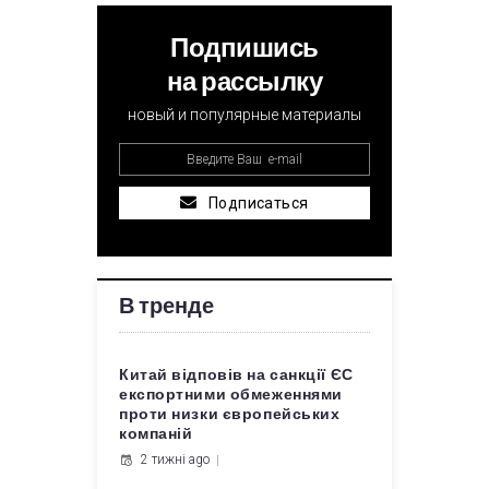
Подпишись
на рассылку
новый и популярные материалы
Подписаться
В тренде
Китай відповів на санкції ЄС
експортними обмеженнями
проти низки європейських
компаній
2 тижні ago