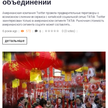
объединении
Американская компания Twitter провела предварительные переговоры о
возможном слиянии ее сервиса с китайской социальной сетью TikTok. Twitter
заинтересован только в американском сегменте TikTok. Рыночная стоимость
американского сегмента соцсети может составлять…
6 років ago
572
0
(
0 votes
)
0
1
2
3
4
5
детальніше