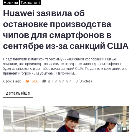
Новини
Технології
Huawei заявила об
остановке производства
чипов для смартфонов в
сентябре из-за санкций США
Представители китайской телекоммуникационной корпорации Huawei
заявили, что производство их самых передовых чипов для смартфонов
будет остановлено в сентябре из-за санкций США. По данным компании, это
приведет к “огромным убыткам”. Напомним,…
6 років ago
566
0
(
0 votes
)
0
1
2
3
4
5
детальніше