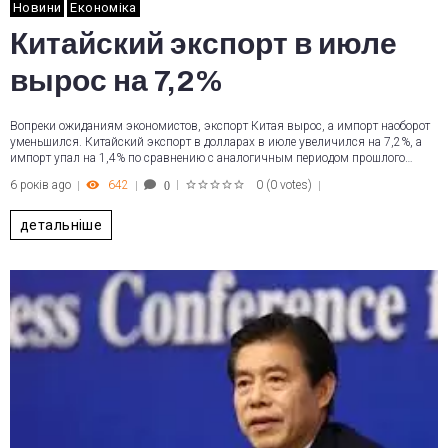
Новини
Економіка
Китайский экспорт в июле
вырос на 7,2%
Вопреки ожиданиям экономистов, экспорт Китая вырос, а импорт наоборот
уменьшился. Китайский экспорт в долларах в июле увеличился на 7,2%, а
импорт упал на 1,4% по сравнению с аналогичным периодом прошлого…
6 років ago
642
0
(
0 votes
)
0
1
2
3
4
5
детальніше