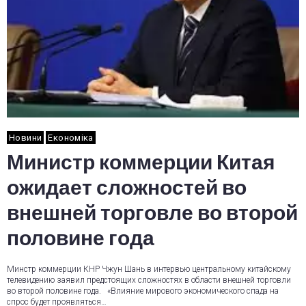
Новини
Економіка
Министр коммерции Китая
ожидает сложностей во
внешней торговле во второй
половине года
Минстр коммерции КНР Чжун Шань в интервью центральному китайскому
телевидению заявил предстоящих сложностях в области внешней торговли
во второй половине года. «Влияние мирового экономического спада на
спрос будет проявляться…