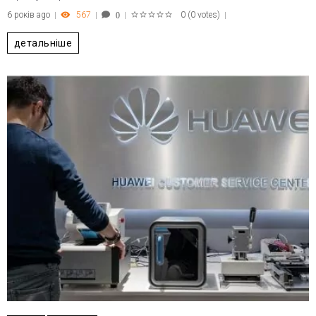
6 років ago
567
0
(
0 votes
)
0
1
2
3
4
5
детальніше