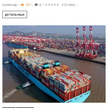
6 років ago
620
0
(
0 votes
)
0
1
2
3
4
5
детальніше