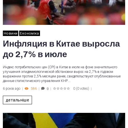
Новини
Економіка
Инфляция в Китае выросла
до 2,7% в июле
Индекс потребительских цен (CPI) в Китае в июле на фоне значительного
улучшения эпидемиологической обстановки вырос на 2,7% в годовом
выражении против 2,5% месяцем ранее, свидетельствуют опубликованные
данные статистического управления КНР.…
6 років ago
586
0
(
0 votes
)
0
1
2
3
4
5
детальніше