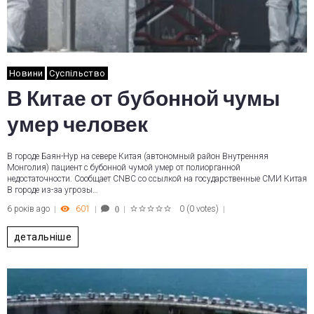
Новини
Суспільство
В Китае от бубонной чумы
умер человек
В городе Баян-Нур на севере Китая (автономный район Внутренняя
Монголия) пациент с бубонной чумой умер от полиорганной
недостаточности. Сообщает CNBC со ссылкой на государственные СМИ Китая
В городе из-за угрозы…
6 років ago
601
0
(
0 votes
)
0
1
2
3
4
5
детальніше