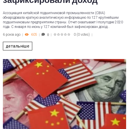
зафиксировали доход
Ассоциация китайской подшипниковой промышленности (CBIA)
обнародовала краткую аналитическую информацию по 127 крупнейшим
подшипниковым предприятиям страны. Отчет охватывает I-полугодие 2020
года. С января по июнь у 127 компаний был зафиксирован доход…
6 років ago
605
0
(
0 votes
)
0
1
2
3
4
5
детальніше