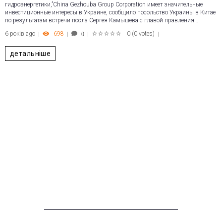
гидроэнергетики,”China Gezhouba Group Corporation имеет значительные
инвестиционные интересы в Украине, сообщило посольство Украины в Китае
по результатам встречи посла Сергея Камышева с главой правления…
6 років ago
698
0
(
0 votes
)
0
1
2
3
4
5
детальніше