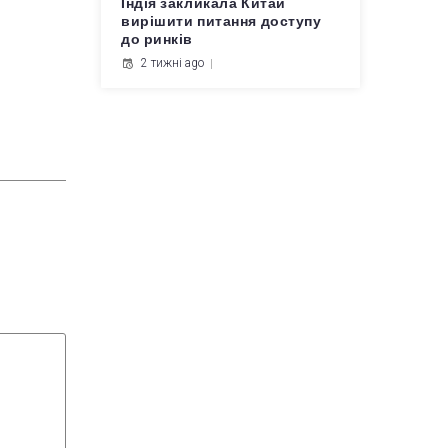
Індія закликала Китай
вирішити питання доступу
до ринків
2 тижні ago