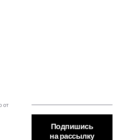
р от
Подпишись
на рассылку