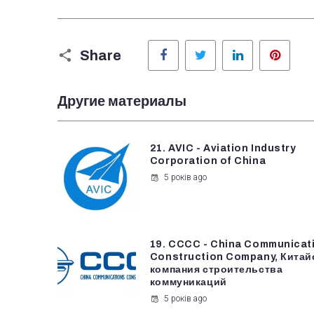
Facebook
Twitter
LinkedIn
Pinter
Share
Другие материалы
21. AVIC - Aviation Industry
Corporation of China
5 років ago
19. CCCC - China Communicat
Construction Company, Китай
компания строительства
коммуникаций
5 років ago