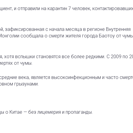
циент, и отправили на карантин 7 человек, контактировавши
й, зафиксированная с начала месяца в регионе Внутренняя
 Монголии сообщала о смерти жителя города Баотоу от чум
я, хотя вспышки становятся все более редкими. С 2009 по 2
ертях от чумы.
в средние века, является высокоинфекционным и часто смер
овном грызунами.
ды о Китае — без лицемерия и пропаганды.