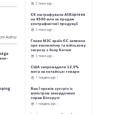
2 тижні ago
ЄК оштрафувала AliExpress
на €550 млн за продаж
контрафактної продукції
2 тижні ago
rom Author
Глави МЗС країн ЄС заявили
про економічну та військову
загрозу з боку Китаю
ridge
2 тижні ago
жно-
США запровадили 12,5%
мита на китайські товари
1 тиждень ago
pping
Ван Ї провів зустріч із
міністром закордонних
справ Білорусі
1 тиждень ago