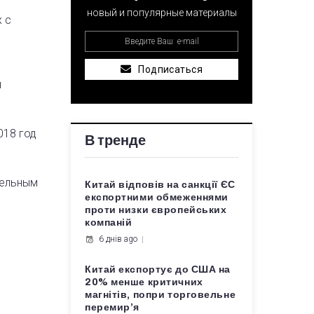
новый и популярные материалы
х с
Подписаться
ы
018 год
В тренде
тельным
Китай відповів на санкції ЄС
експортними обмеженнями
проти низки європейських
компаній
6 днів ago
Китай експортує до США на
20% менше критичних
магнітів, попри торговельне
перемир’я