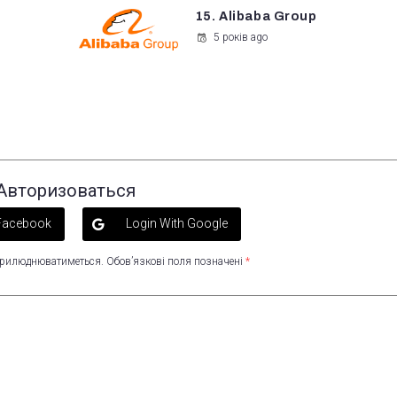
15. Alibaba Group
5 років ago
Авторизоваться
 Facebook
Login With Google
оприлюднюватиметься.
Обов’язкові поля позначені
*