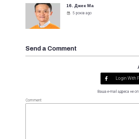
16. Джек Ма
5 років ago
Send a Comment
Login With
Ваша e-mail адреса не 
Comment