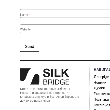
Name
*
Website
НАВИГА
Лонгріди
Новини
Думки
Китай: стратегии, влияние, лоббисты.
Новости и аналитика об активности
Економік
китайских структур в Восточной Европе и в
Політика
других регионах мира.
Суспільс