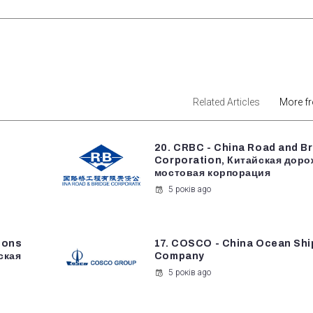
est
Related Articles
More f
20. CRBC - China Road and B
Corporation, Китайская доро
мостовая корпорация
5 років ago
ions
17. COSCO - China Ocean Shi
ская
Company
5 років ago