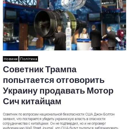
Новини
Політика
Советник Трампа
попытается отговорить
Украину продавать Мотор
Сич китайцам
Советник по вопросам национальной безопасности США Джон Болтон
заявил, что постарается убедить украинскую власть в опасности
сотрудничества с китайцами. Он не подтвердил, но и не опроверг
информацию Wall Street Journal, что США будут пытаться заблокировать…