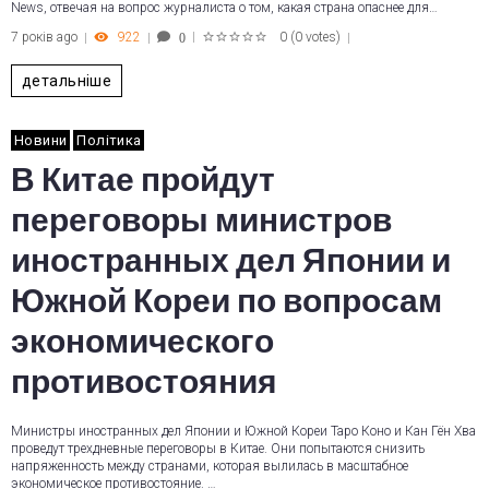
News, отвечая на вопрос журналиста о том, какая страна опаснее для…
7 років ago
922
0
(
0 votes
)
0
1
2
3
4
5
детальніше
Новини
Політика
В Китае пройдут
переговоры министров
иностранных дел Японии и
Южной Кореи по вопросам
экономического
противостояния
Министры иностранных дел Японии и Южной Кореи Таро Коно и Кан Гён Хва
проведут трехдневные переговоры в Китае. Они попытаются снизить
напряженность между странами, которая вылилась в масштабное
экономическое противостояние. …