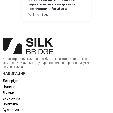
переносні зенітно-ракетні
комплекси – Reuters
2 тижні ago
Китай: стратегии, влияние, лоббисты. Новости и аналитика об
активности китайских структур в Восточной Европе и в других
регионах мира.
НАВИГАЦИЯ
Лонгріди
Новини
Думки
Економіка
Політика
Суспільство