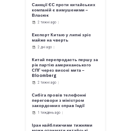
Санкції ЄС проти китайських
компаній є вимушеними –
Власюк
2 тижні ago
Експорт Китаю у липні зріс
майже на чверть
2 дні ago
Китай перепродасть першу за
рік партію американського
СПГ через високі мита –
Bloomberg
2 тижні ago
Сибіга провів телефонні
переговори з міністром
закордонних справ Індії
1 тиждень ago
Іран найближчими тижнями
може отримати китайські