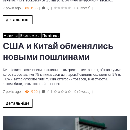
заявил, что в воскресенье, 25 августа, он имел телефонный звонок…
7 років ago
833
0
(
0 votes
)
0
1
2
3
4
5
детальніше
Новини
Економіка
Політика
США и Китай обменялись
новыми пошлинами
Китайские власти ввели пошлины на американские товары, общая сумма
которых составляет 75 миллиардов долларов.Пошлины составят от 5% до
10% и затронут более пяти тысяч категорий товаров, в частности,
автомобили, сельскохозяйственные…
7 років ago
900
0
(
0 votes
)
0
1
2
3
4
5
детальніше