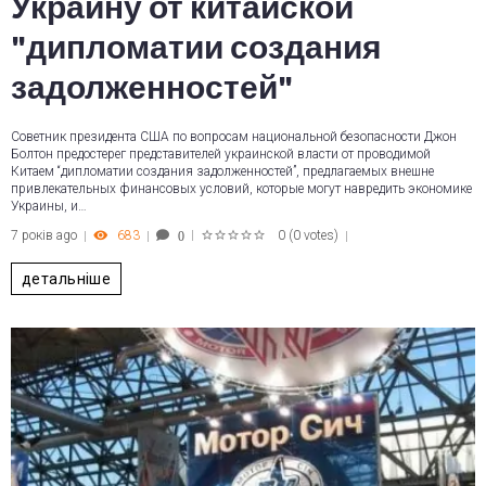
Украину от китайской
"дипломатии создания
задолженностей"
Советник президента США по вопросам национальной безопасности Джон
Болтон предостерег представителей украинской власти от проводимой
Китаем “дипломатии создания задолженностей”, предлагаемых внешне
привлекательных финансовых условий, которые могут навредить экономике
Украины, и…
7 років ago
683
0
(
0 votes
)
0
1
2
3
4
5
детальніше