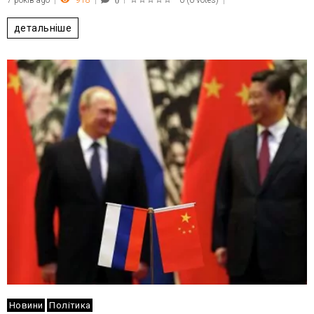
7 років ago
918
0
(
0 votes
)
0
1
2
3
4
5
детальніше
Новини
Політика