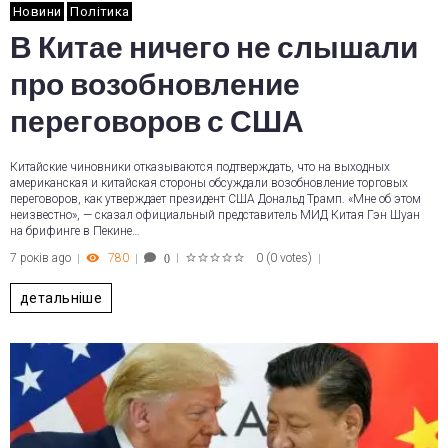
Новини
Політика
В Китае ничего не слышали
про возобновление
переговоров с США
Китайские чиновники отказываются подтверждать, что на выходных
американская и китайская стороны обсуждали возобновление торговых
переговоров, как утверждает президент США Дональд Трамп. «Мне об этом
неизвестно», — сказал официальный представитель МИД Китая Гэн Шуан
на брифинге в Пекине…
7 років ago
780
0
(
0 votes
)
0
1
2
3
4
5
детальніше