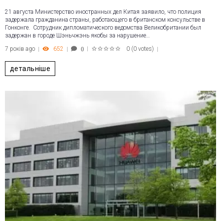
21 августа Министерство иностранных дел Китая заявило, что полиция
задержала гражданина страны, работающего в британском консульстве в
Гонконге. Сотрудник дипломатического ведомства Великобритании был
задержан в городе Шэньчжэнь якобы за нарушение…
7 років ago
652
0
(
0 votes
)
0
1
2
3
4
5
детальніше