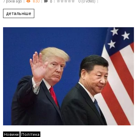
7 років ago
830
0
(
0 votes
)
0
1
2
3
4
5
детальніше
Новини
Політика