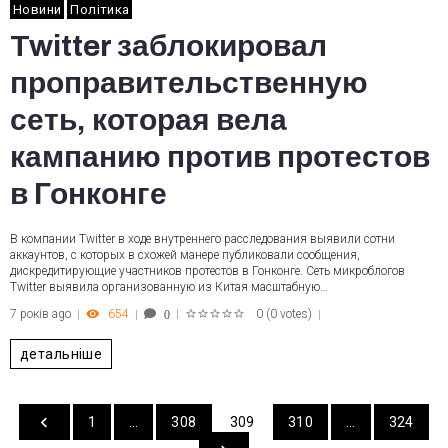
Новини
Політика
Twitter заблокировал
проправительственную
сеть, которая вела
кампанию против протестов
в Гонконге
В компании Twitter в ходе внутреннего расследования выявили сотни
аккаунтов, с которых в схожей манере публиковали сообщения,
дискредитирующие участников протестов в Гонконге. Сеть микроблогов
Twitter выявила организованную из Китая масштабную…
7 років ago
654
0
(
0 votes
)
0
1
2
3
4
5
детальніше
1
…
308
309
310
…
324