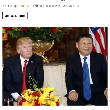
7 років ago
929
0
(
0 votes
)
0
1
2
3
4
5
детальніше