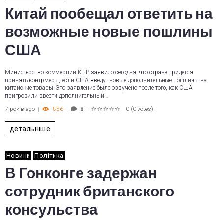
Китай пообещал ответить на
возможные новые пошлины
США
Министерство коммерции КНР заявило сегодня, что стране придется
принять контрмеры, если США введут новые дополнительные пошлины на
китайские товары. Это заявление было озвучено после того, как США
пригрозили ввести дополнительный…
7 років ago
856
0
(
0 votes
)
0
1
2
3
4
5
детальніше
Новини
Політика
В Гонконге задержан
сотрудник британского
консульства