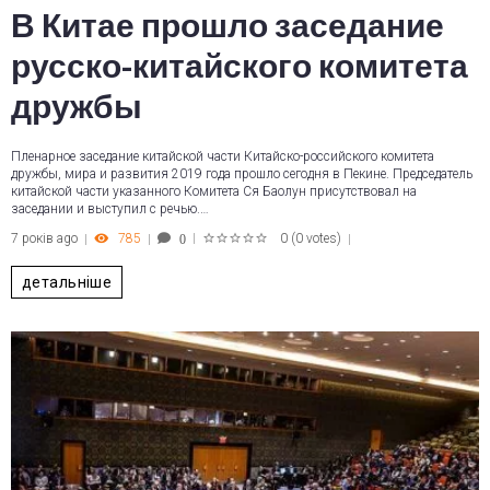
В Китае прошло заседание
русско-китайского комитета
дружбы
Пленарное заседание китайской части Китайско-российского комитета
дружбы, мира и развития 2019 года прошло сегодня в Пекине. Председатель
китайской части указанного Комитета Ся Баолун присутствовал на
заседании и выступил с речью.…
7 років ago
785
0
(
0 votes
)
0
1
2
3
4
5
детальніше