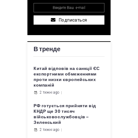
Подписаться
В тренде
Китай відповів на санкції ЄС
експортними обмеженнями
проти низки європейських
компаній
2 тижні ago
РФ готується прийняти від
КНДР ще 30 тисяч
військовослужбовців –
Зеленський
2 тижні ago