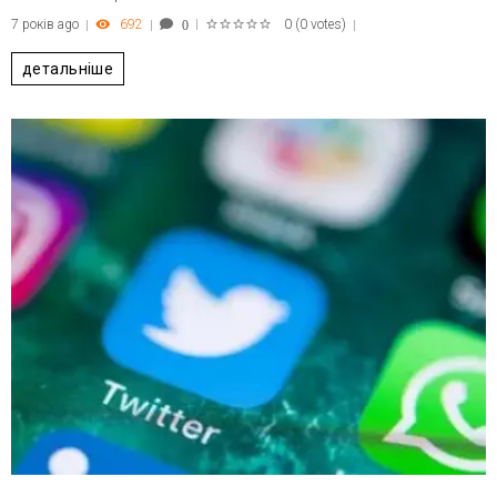
7 років ago
692
0
(
0 votes
)
0
1
2
3
4
5
детальніше