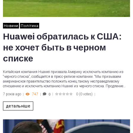
Новини
Політика
Huawei обратилась к США:
не хочет быть в черном
списке
Китайская компания Huawei призвала Америку исключить компанию из
“черного списка”, сообщается в пресс-релизе компании. “Мы призываем
американское правительство положить конец такому несправедливому
отношению и исключить компанию Huawei из черного списка. Продление…
7 років ago
747
0
(
0 votes
)
0
1
2
3
4
5
детальніше