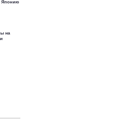
в Японию
ны на
 и