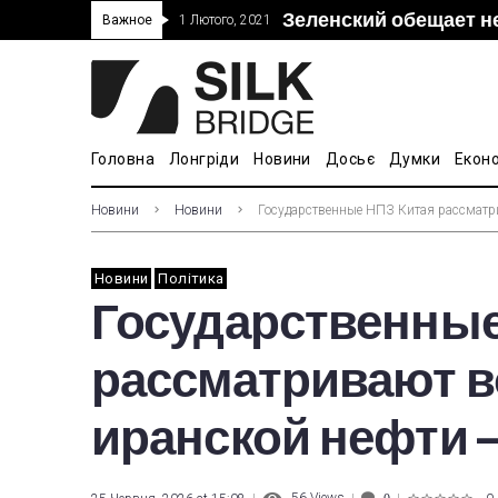
Зеленский обещает н
“Дочка” Beijing Skyr
Прошло 5-тое засед
В Украине ввели пош
Важное
1 Лютого, 2021
покупке “Мотор Сич”
вопросам культуры
Головна
Лонгріди
Новини
Досьє
Думки
Екон
Новини
Новини
Государственные НПЗ Китая рассматр
Новини
Політика
Государственные
рассматривают в
иранской нефти –