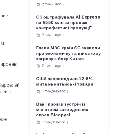
2 тижні ago
ение
ЄК оштрафувала AliExpress
на €550 млн за продаж
контрафактної продукції
2 тижні ago
им
Глави МЗС країн ЄС заявили
про економічну та військову
загрозу з боку Китаю
сировав
2 тижні ago
США запровадили 12,5%
мита на китайські товари
 баррелей
лей в
1 тиждень ago
Ван Ї провів зустріч із
міністром закордонних
справ Білорусі
рые
1 тиждень ago