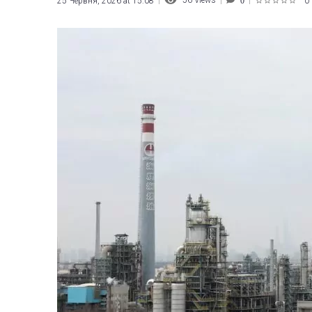
56
Views
25 Червня, 2026 at 15:08
0
0
1
2
3
4
5