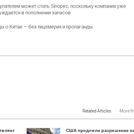
упателем может стать Sinopec, поскольку компания уже
уждается в пополнении запасов.
ды о Китае — без лицемерия и пропаганды.
est
Related Articles
More f
твляет
США продлили разрешение н