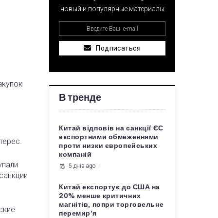
новый и популярные материалы
Подписаться
акупок
В тренде
Китай відповів на санкції ЄС
експортними обмеженнями
терес.
проти низки європейських
компаній
упали
5 днів ago
 санкции
Китай експортує до США на
20% менше критичних
магнітів, попри торговельне
ские
перемир’я