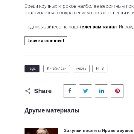
Среди крупных игроков наиболее вероятным пок
сталкивается с сокращением поставок нефти и н
Подписывайтесь на наш
телеграм-канал
. Инсай
Leave a comment
Tags
Китай-Иран
нефть
НПЗ
Facebook
Twitter
LinkedIn
Pinter
Share
Другие материалы
Закупки нефти в Иране осущес