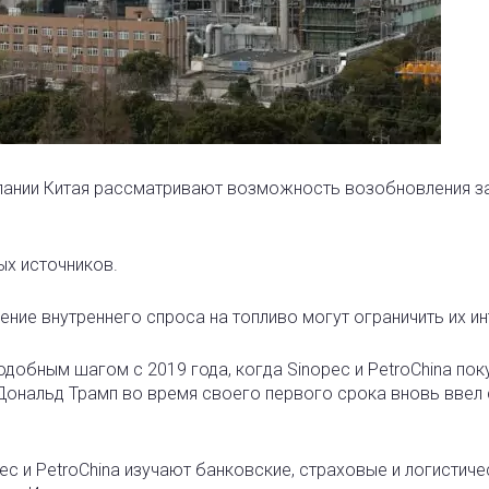
ании Китая рассматривают возможность возобновления з
х источников.
ние внутреннего спроса на топливо могут ограничить их ин
одобным шагом с 2019 года, когда Sinopec и PetroChina пок
 Дональд Трамп во время своего первого срока вновь ввел
ec и PetroChina изучают банковские, страховые и логистиче