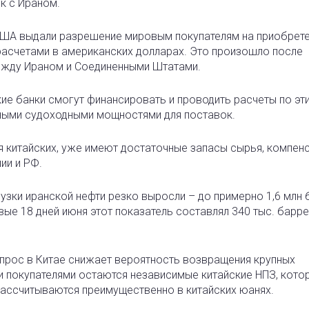
к с Ираном.
 США выдали разрешение мировым покупателям на приобрет
расчетами в американских долларах. Это произошло после
ежду Ираном и Соединенными Штатами.
акие банки смогут финансировать и проводить расчеты по эт
чными судоходными мощностями для поставок.
я китайских, уже имеют достаточные запасы сырья, компен
ии и РФ.
рузки иранской нефти резко выросли – до примерно 1,6 млн
ервые 18 дней июня этот показатель составлял 340 тыс. барре
спрос в Китае снижает вероятность возвращения крупных
и покупателями остаются независимые китайские НПЗ, кото
ассчитываются преимущественно в китайских юанях.