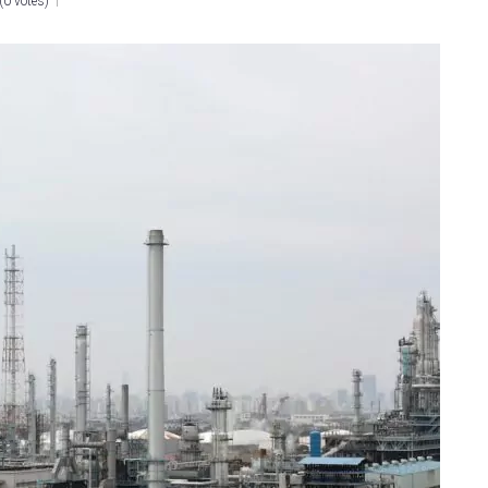
(
0 votes
)