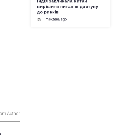
Індія закликала Китай
вирішити питання доступу
до ринків
1 тиждень ago
rom Author
а