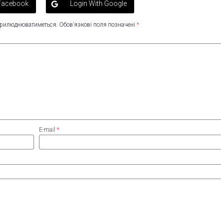
 Facebook
Login With Google
оприлюднюватиметься.
Обов’язкові поля позначені
*
E-mail
*