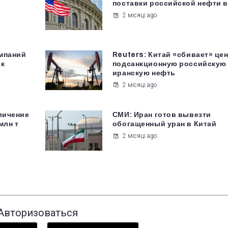
поставки российской нефти 
2 місяці ago
мпаний
Reuters: Китай «сбивает» це
ок
подсанкционную российскую
иранскую нефть
2 місяці ago
личение
СМИ: Иран готов вывезти
млн т
обогащенный уран в Китай
2 місяці ago
Авторизоваться