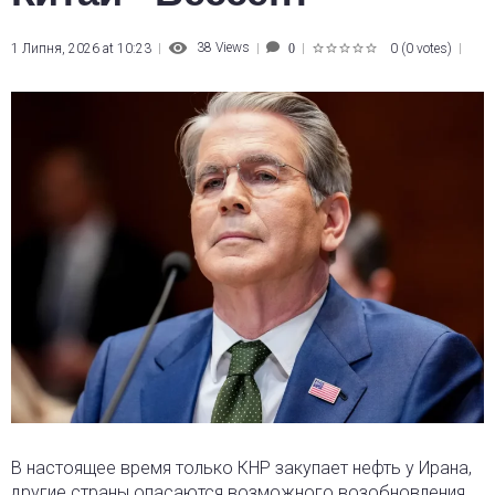
38
Views
1 Липня, 2026 at 10:23
0
(
0 votes
)
0
1
2
3
4
5
В настоящее время только КНР закупает нефть у Ирана,
другие страны опасаются возможного возобновления