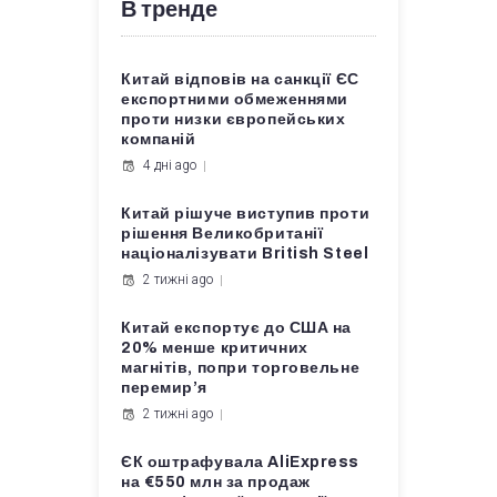
В тренде
Китай відповів на санкції ЄС
експортними обмеженнями
проти низки європейських
компаній
4 дні ago
Китай рішуче виступив проти
рішення Великобританії
націоналізувати British Steel
2 тижні ago
Китай експортує до США на
20% менше критичних
магнітів, попри торговельне
перемир’я
2 тижні ago
ЄК оштрафувала AliExpress
на €550 млн за продаж