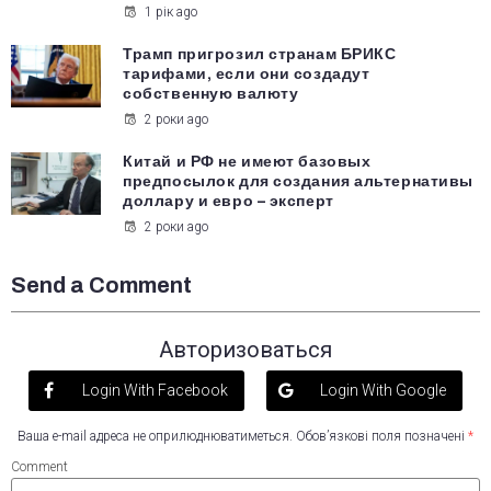
1 рік ago
Трамп пригрозил странам БРИКС
тарифами, если они создадут
собственную валюту
2 роки ago
Китай и РФ не имеют базовых
предпосылок для создания альтернативы
доллару и евро – эксперт
2 роки ago
Send a Comment
Авторизоваться
Login With Facebook
Login With Google
Ваша e-mail адреса не оприлюднюватиметься.
Обов’язкові поля позначені
*
Comment