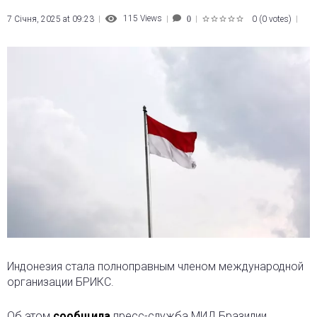
115
Views
7 Січня, 2025 at 09:23
0
(
0 votes
)
0
1
2
3
4
5
Индонезия стала полноправным членом международной
организации БРИКС.
Об этом
сообщила
пресс-служба МИД Бразилии.