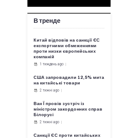
В тренде
Китай відповів на санкції ЄС
експортними обмеженнями
проти низки європейських
компаній
1 тиждень ago
США запровадили 12,5% мита
на китайські товари
2 тижні ago
Ван Ї провів зустріч із
міністром закордонних справ
Білорусі
2 тижні ago
Санкції ЄС проти китайських