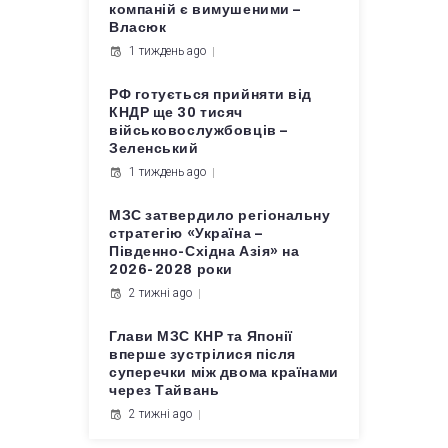
компаній є вимушеними –
Власюк
1 тиждень ago
РФ готується прийняти від
КНДР ще 30 тисяч
військовослужбовців –
Зеленський
1 тиждень ago
МЗС затвердило регіональну
стратегію «Україна –
Південно-Східна Азія» на
2026-2028 роки
2 тижні ago
Глави МЗС КНР та Японії
вперше зустрілися після
суперечки між двома країнами
через Тайвань
2 тижні ago