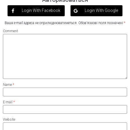
Login With Facebook
Login With Google
Ваша e-mail адреса не оприлюднюватиметься.
Обов’язкові поля позначені
*
Comment
Name
*
E-mail
*
Website