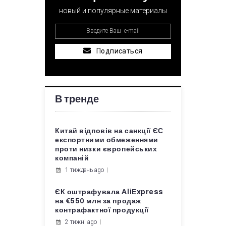
новый и популярные материалы
Подписаться
В тренде
Китай відповів на санкції ЄС
експортними обмеженнями
проти низки європейських
компаній
1 тиждень ago
ЄК оштрафувала AliExpress
на €550 млн за продаж
контрафактної продукції
2 тижні ago