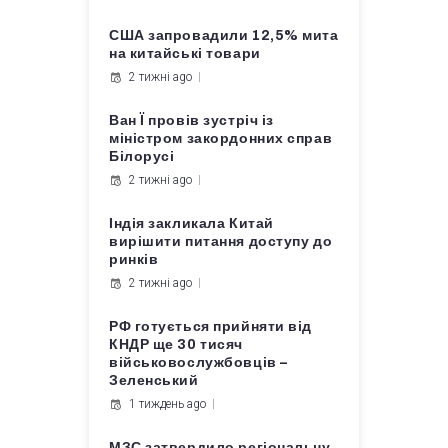
США запровадили 12,5% мита
на китайські товари
2 тижні ago
Ван Ї провів зустріч із
міністром закордонних справ
Білорусі
2 тижні ago
Індія закликала Китай
вирішити питання доступу до
ринків
2 тижні ago
РФ готується прийняти від
КНДР ще 30 тисяч
військовослужбовців –
Зеленський
1 тиждень ago
МЗС затвердило регіональну