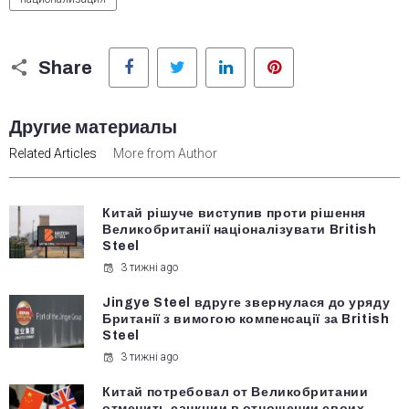
Facebook
Twitter
LinkedIn
Pinterest
Share
Другие материалы
Related Articles
More from Author
Китай рішуче виступив проти рішення
Великобританії націоналізувати British
Steel
3 тижні ago
Jingye Steel вдруге звернулася до уряду
Британії з вимогою компенсації за British
Steel
3 тижні ago
Китай потребовал от Великобритании
отменить санкции в отношении своих