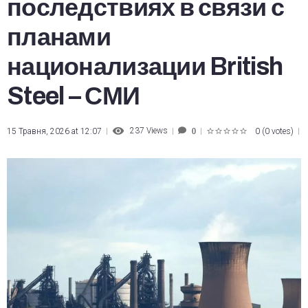
последствиях в связи с
планами
национализации British
Steel – СМИ
237
Views
15 Травня, 2026 at 12:07
0
(
0 votes
)
0
1
2
3
4
5