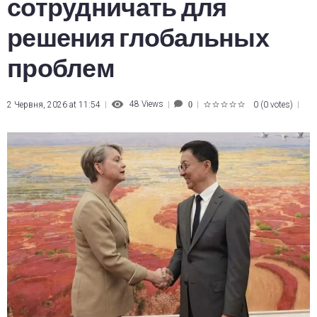
сотрудничать для
решения глобальных
проблем
48
Views
2 Червня, 2026 at 11:54
0
(
0 votes
)
0
1
2
3
4
5