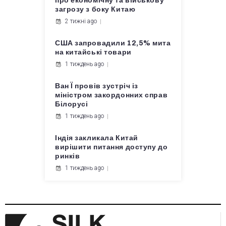
про економічну та військову
загрозу з боку Китаю
2 тижні ago
США запровадили 12,5% мита
на китайські товари
1 тиждень ago
Ван Ї провів зустріч із
міністром закордонних справ
Білорусі
1 тиждень ago
Індія закликала Китай
вирішити питання доступу до
ринків
1 тиждень ago