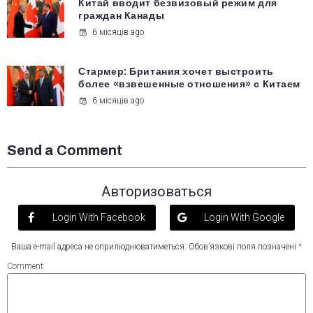
Китай вводит безвизовый режим для
граждан Канады
6 місяців ago
Стармер: Британия хочет выстроить
более «взвешенные отношения» с Китаем
6 місяців ago
Send a Comment
Авторизоваться
Login With Facebook
Login With Google
Ваша e-mail адреса не оприлюднюватиметься.
Обов’язкові поля позначені
*
Comment