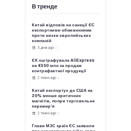
В тренде
Китай відповів на санкції ЄС
експортними обмеженнями
проти низки європейських
компаній
5 днів ago
ЄК оштрафувала AliExpress
на €550 млн за продаж
контрафактної продукції
2 тижні ago
Китай експортує до США на
20% менше критичних
магнітів, попри торговельне
перемир’я
2 тижні ago
Глави МЗС країн ЄС заявили