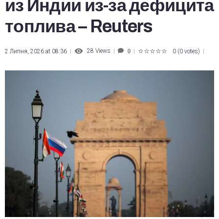
из Индии из-за дефицита
топлива – Reuters
28
Views
2 Липня, 2026 at 08:36
0
(
0 votes
)
0
1
2
3
4
5