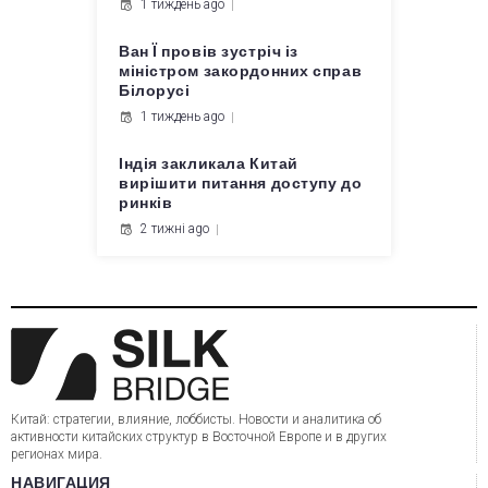
1 тиждень ago
Ван Ї провів зустріч із
міністром закордонних справ
Білорусі
1 тиждень ago
Індія закликала Китай
вирішити питання доступу до
ринків
2 тижні ago
Китай: стратегии, влияние, лоббисты. Новости и аналитика об
активности китайских структур в Восточной Европе и в других
регионах мира.
НАВИГАЦИЯ