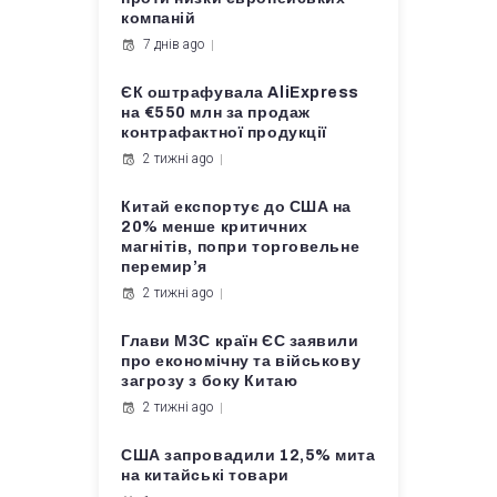
компаній
7 днів ago
ЄК оштрафувала AliExpress
на €550 млн за продаж
контрафактної продукції
2 тижні ago
Китай експортує до США на
20% менше критичних
магнітів, попри торговельне
перемир’я
2 тижні ago
Глави МЗС країн ЄС заявили
про економічну та військову
загрозу з боку Китаю
2 тижні ago
США запровадили 12,5% мита
на китайські товари