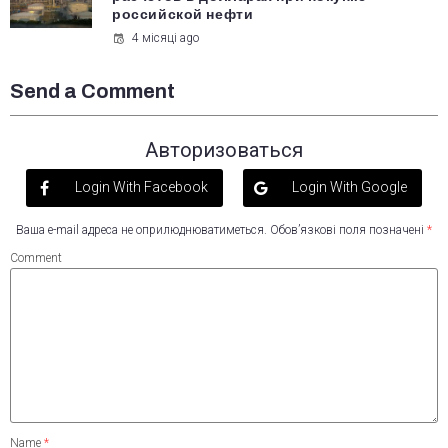
российской нефти
4 місяці ago
Send a Comment
Авторизоваться
Login With Facebook
Login With Google
Ваша e-mail адреса не оприлюднюватиметься.
Обов’язкові поля позначені
*
Comment
Name
*