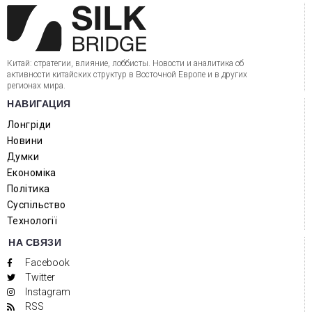
Китай: стратегии, влияние, лоббисты. Новости и аналитика об
активности китайских структур в Восточной Европе и в других
регионах мира.
НАВИГАЦИЯ
Лонгріди
Новини
Думки
Економіка
Політика
Суспільство
Технології
НА СВЯЗИ
Facebook
Twitter
Instagram
RSS