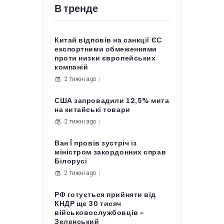
В тренде
Китай відповів на санкції ЄС
експортними обмеженнями
проти низки європейських
компаній
2 тижні ago
США запровадили 12,5% мита
на китайські товари
2 тижні ago
Ван Ї провів зустріч із
міністром закордонних справ
Білорусі
2 тижні ago
РФ готується прийняти від
КНДР ще 30 тисяч
військовослужбовців –
Зеленський