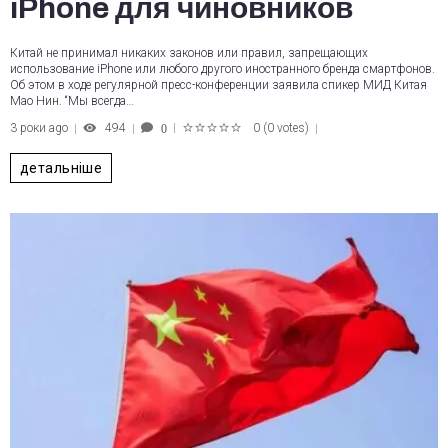
iPhone для чиновников
Китай не принимал никаких законов или правил, запрещающих
использование iPhone или любого другого иностранного бренда смартфонов.
Об этом в ходе регулярной пресс-конференции заявила спикер МИД Китая
Мао Нин. “Мы всегда…
3 роки ago
494
0
(
0 votes
)
0
1
2
3
4
5
детальніше