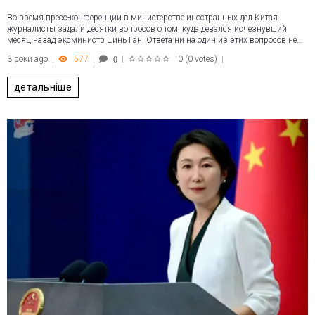
Во время пресс-конференции в министерстве иностранных дел Китая
журналисты задали десятки вопросов о том, куда девался исчезнувший
месяц назад эксминистр Цинь Ган. Ответа ни на один из этих вопросов не…
3 роки ago
577
0
(
0 votes
)
0
1
2
3
4
5
детальніше