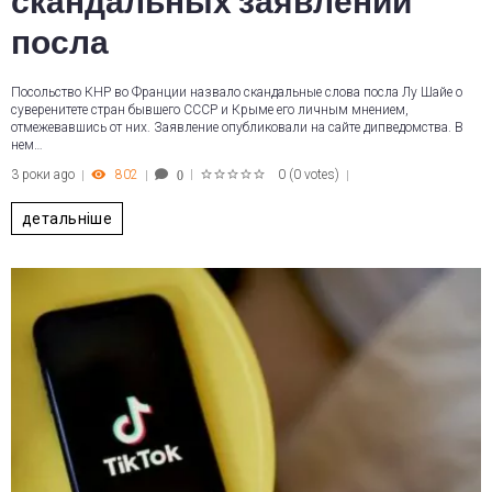
скандальных заявлений
посла
Посольство КНР во Франции назвало скандальные слова посла Лу Шайе о
суверенитете стран бывшего СССР и Крыме его личным мнением,
отмежевавшись от них. Заявление опубликовали на сайте дипведомства. В
нем…
3 роки ago
802
0
(
0 votes
)
0
1
2
3
4
5
детальніше