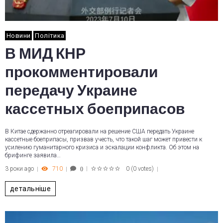
Новини
Політика
В МИД КНР
прокомментировали
передачу Украине
кассетных боеприпасов
В Китае сдержанно отреагировали на решение США передать Украине
кассетные боеприпасы, призвав учесть, что такой шаг может привести к
усилению гуманитарного кризиса и эскалации конфликта. Об этом на
брифинге заявила…
3 роки ago
710
0
(
0 votes
)
0
1
2
3
4
5
детальніше