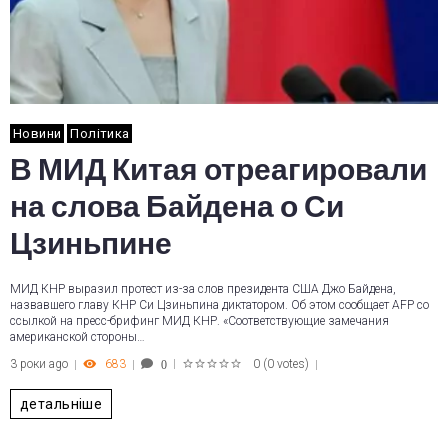
Новини
Політика
В МИД Китая отреагировали
на слова Байдена о Си
Цзиньпине
МИД КНР выразил протест из-за слов президента США Джо Байдена,
назвавшего главу КНР Си Цзиньпина диктатором. Об этом сообщает AFP со
ссылкой на пресс-брифинг МИД КНР. «Соответствующие замечания
американской стороны…
3 роки ago
683
0
(
0 votes
)
0
1
2
3
4
5
детальніше