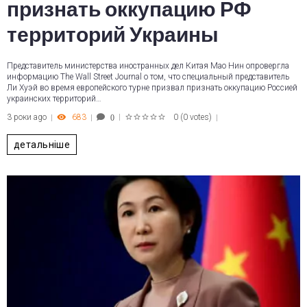
признать оккупацию РФ
территорий Украины
Представитель министерства иностранных дел Китая Мао Нин опровергла
информацию The Wall Street Journal о том, что специальный представитель
Ли Хуэй во время европейского турне призвал признать оккупацию Россией
украинских территорий…
3 роки ago
683
0
(
0 votes
)
0
1
2
3
4
5
детальніше