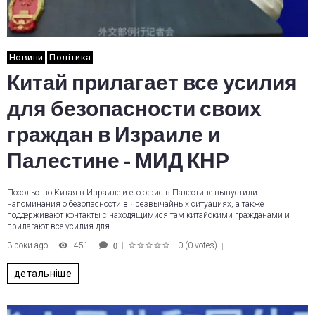
Новини
Політика
Китай прилагает все усилия
для безопасности своих
граждан в Израиле и
Палестине - МИД КНР
Посольство Китая в Израиле и его офис в Палестине выпустили
напоминания о безопасности в чрезвычайных ситуациях, а также
поддерживают контакты с находящимися там китайскими гражданами и
прилагают все усилия для…
3 роки ago
451
0
(
0 votes
)
0
1
2
3
4
5
детальніше