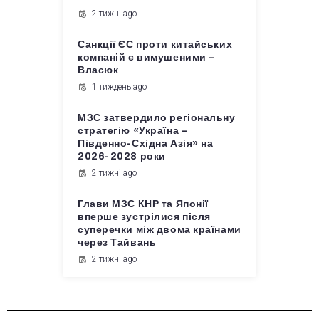
2 тижні ago
Санкції ЄС проти китайських
компаній є вимушеними –
Власюк
1 тиждень ago
МЗС затвердило регіональну
стратегію «Україна –
Південно-Східна Азія» на
2026-2028 роки
2 тижні ago
Глави МЗС КНР та Японії
вперше зустрілися після
суперечки між двома країнами
через Тайвань
2 тижні ago