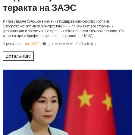
теракта на ЗАЭС
Китай уделяет большое внимание поддержанию безопасности на
Запорожской атомной электростанции и призывает все стороны к
деэскалации и обеспечению ядерных объектов этой атомной станции. Об
этом на пресс-брифинге заявила представитель МИД…
3 роки ago
637
0
(
0 votes
)
0
1
2
3
4
5
детальніше