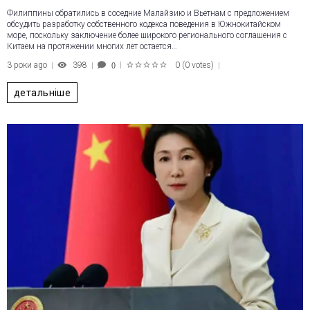
Филиппины обратились в соседние Малайзию и Вьетнам с предложением
обсудить разработку собственного кодекса поведения в Южнокитайском
море, поскольку заключение более широкого регионального соглашения с
Китаем на протяжении многих лет остается…
3 роки ago
398
0
(
0 votes
)
0
1
2
3
4
5
детальніше