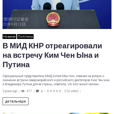
Новини
Політика
В МИД КНР отреагировали
на встречу Ким Чен Ына и
Путина
Официальный представитель МИД Китая Мао Нин, отвечая на вопрос о
значении встречи северокорейского и российского диктаторов Ким Чен Ына
и Владимира Путина для ее страны, ответила, что этот визит связан…
3 роки ago
477
0
(
0 votes
)
0
1
2
3
4
5
детальніше