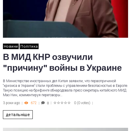
Новини
Політика
В МИД КНР озвучили
"причину" войны в Украине
В Министерстве иностранных дел Китая заявили, что первопричиной
“кризиса в Украине” стали проблемы с управлением безопасностью в Европе.
Такую позицию на брифинге обнародовала пресс-секретарь китайского МИД
Мао Нин, комментируя переговоры…
3 роки ago
672
0
(
0 votes
)
0
1
2
3
4
5
детальніше