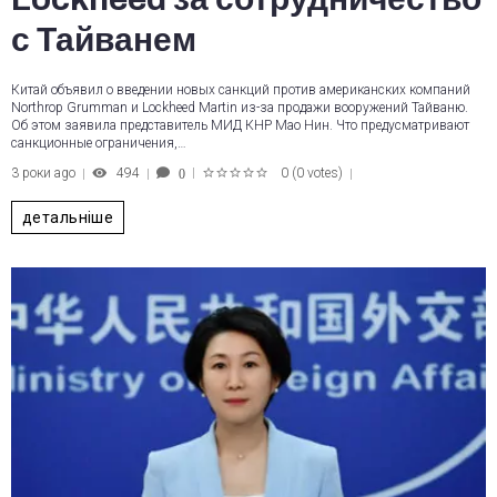
с Тайванем
Китай объявил о введении новых санкций против американских компаний
Northrop Grumman и Lockheed Martin из-за продажи вооружений Тайваню.
Об этом заявила представитель МИД КНР Мао Нин. Что предусматривают
санкционные ограничения,…
3 роки ago
494
0
(
0 votes
)
0
1
2
3
4
5
детальніше