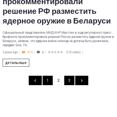
прокомментировали
решение РФ разместить
ядерное оружие в Беларуси
Официальный представитель МИД КНР Мао Нин в ходе регулярного пресс-
брифинга прокомментировала решение России разместить ядерное оружие в
Беларуси, заявив, что ядерная война никогда не должна быть развязана,
передает Sina. По…
3 роки ago
676
0
(
0 votes
)
0
1
2
3
4
5
детальніше
1
2
3