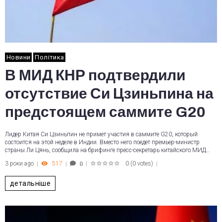
Новини
Політика
В МИД КНР подтвердили
отсутствие Си Цзиньпина на
предстоящем саммите G20
Лидер Китая Си Цзиньпин не примет участия в саммите G20, который
состоится на этой неделе в Индии. Вместо него поедет премьер-министр
страны Ли Цянь, сообщила на брифинге пресс-секретарь китайского МИД…
3 роки ago
517
0
(
0 votes
)
0
1
2
3
4
5
детальніше