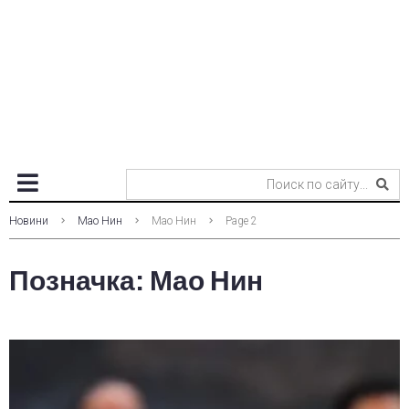
Новини
Мао Нин
Мао Нин
Page 2
Позначка:
Мао Нин