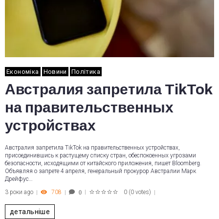
Економіка
Новини
Політика
Австралия запретила TikTok
на правительственных
устройствах
Австралия запретила TikTok на правительственных устройствах,
присоединившись к растущему списку стран, обеспокоенных угрозами
безопасности, исходящими от китайского приложения, пишет Bloomberg.
Объявляя о запрете 4 апреля, генеральный прокурор Австралии Марк
Дрейфус…
3 роки ago
708
0
(
0 votes
)
0
1
2
3
4
5
детальніше