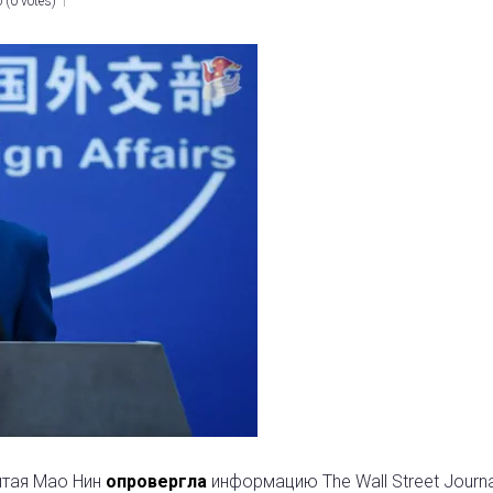
0
(
0 votes
)
итая Мао Нин
опровергла
информацию The Wall Street Journa