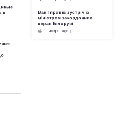
анные
Ван Ї провів зустріч із
а к
міністром закордонних
справ Білорусі
1 тиждень ago
ения
до