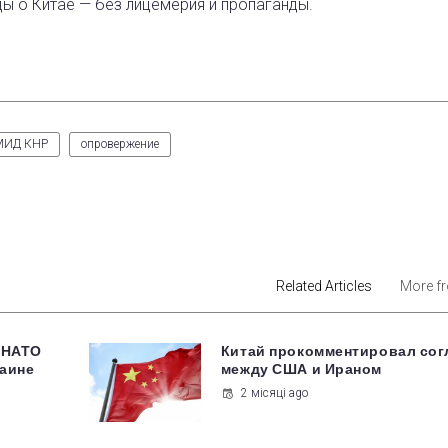
ды о Китае — без лицемерия и пропаганды.
МИД КНР
опровержение
est
Related Articles
More f
 НАТО
Китай прокомментировал со
раине
между США и Ираном
2 місяці ago