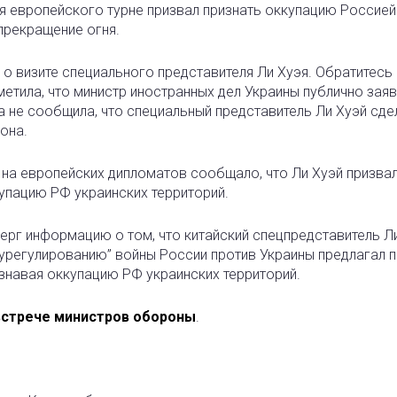
я европейского турне призвал признать оккупацию Россией
прекращение огня.
 визите специального представителя Ли Хуэя. Обратитесь к
етила, что министр иностранных дел Украины публично заяв
на не сообщила, что специальный представитель Ли Хуэй сде
она.
ой на европейских дипломатов сообщало, что Ли Хуэй призвал
упацию РФ украинских территорий.
рг информацию о том, что китайский спецпредставитель Ли
“урегулированию” войны России против Украины предлагал 
знавая оккупацию РФ украинских территорий.
встрече министров обороны
.