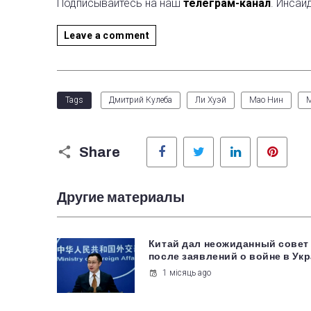
Подписывайтесь на наш
телеграм-канал
. Инсай
Leave a comment
Tags
Дмитрий Кулеба
Ли Хуэй
Мао Нин
Facebook
Twitter
LinkedIn
Pinter
Share
Другие материалы
Китай дал неожиданный совет
после заявлений о войне в Ук
1 місяць ago