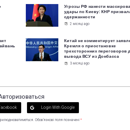
о
Угрозы РФ нанести массиров
удары по Киеву: КНР призвал
сдержанности
2 місяці ago
зит
Китай не комментирует заявл
Тайвань
Кремля о приостановке
трехсторонних переговоров 
вывода ВСУ из Донбасса
3 місяці ago
Авторизоваться
 Facebook
Login With Google
оприлюднюватиметься.
Обов’язкові поля позначені
*