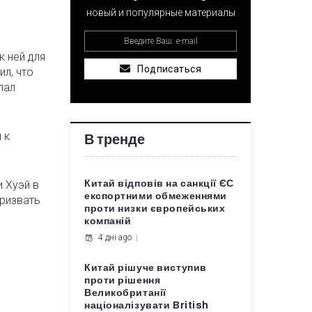
новый и популярные материалы
 ней для
Подписаться
ил, что
лал
 к
В тренде
 Хуэй в
Китай відповів на санкції ЄС
експортними обмеженнями
призвать
проти низки європейських
компаній
4 дні ago
Китай рішуче виступив
проти рішення
Великобританії
націоналізувати British