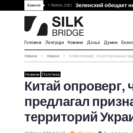
Зеленский обещает н
“Дочка” Beijing Skyr
Прошло 5-тое засед
В Украине ввели пош
Важное
1 Лютого, 2021
покупке “Мотор Сич”
вопросам культуры
Головна
Лонгріди
Новини
Досьє
Думки
Екон
Новини
Новини
Китай опроверг, что его посланник п
Новини
Політика
Китай опроверг, 
предлагал призн
территорий Укра