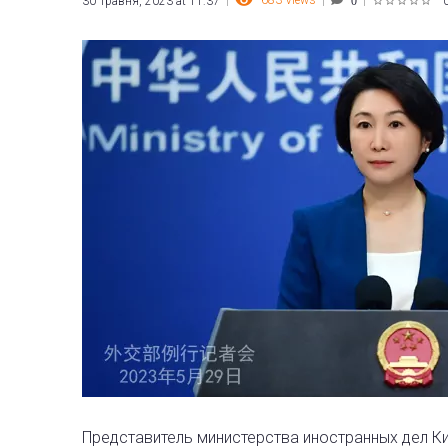
683
Views
30 Травня, 2023 at 11:37
0
1
2
3
4
5
Представитель министерства иностранных дел К