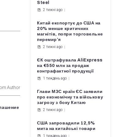
Steel
2 тижні ago
Китай експортує до США на
20% менше критичних
магнітів, попри торговельне
перемир’я
2 тижні ago
ЄК оштрафувала AliExpress
на €550 млн за продаж
контрафактної продукції
1 тиждень ago
rom Author
Глави МЗС країн ЄС заявили
про економічну та військову
загрозу з боку Китаю
глашение
2 тижні ago
США запровадили 12,5%
мита на китайські товари
1 тиждень ago