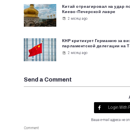
Китай отреагировал на удар п
Киево-Печерской лавре
2 місяці ago
КНР критикует Германию за ви
парламентской делегации на 
2 місяці ago
Send a Comment
Login With
Ваша e-mail адреса не 
Comment