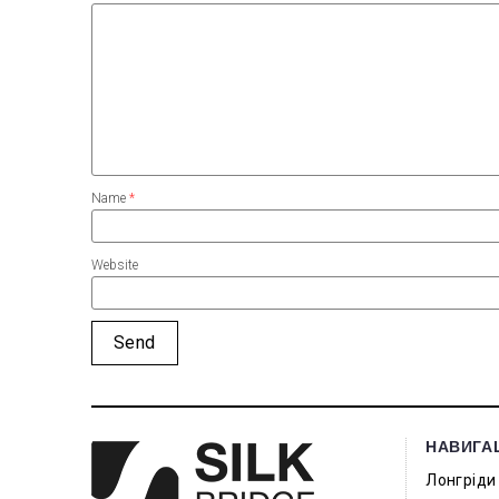
Name
*
Website
НАВИГА
Лонгріди