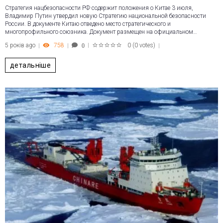
Стратегия нацбезопасности РФ содержит положения о Китае 3 июля,
Владимир Путин утвердил новую Стратегию национальной безопасности
России. В документе Китаю отведено место стратегического и
многопрофильного союзника. Документ размещен на официальном…
5 років ago
758
0
(
0 votes
)
0
1
2
3
4
5
детальніше