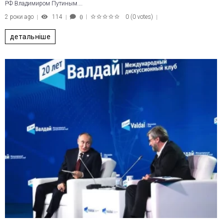
РФ Владимиром Путиным.…
2 роки ago
114
0
(
0 votes
)
0
1
2
3
4
5
детальніше