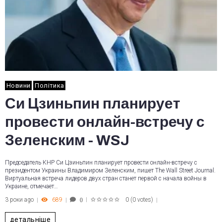
Новини
Політика
Си Цзиньпин планирует
провести онлайн-встречу с
Зеленским - WSJ
Председатель КНР Си Цзиньпин планирует провести онлайн-встречу с
президентом Украины Владимиром Зеленским, пишет The Wall Street Journal.
Виртуальная встреча лидеров двух стран станет первой с начала войны в
Украине, отмечает…
3 роки ago
689
0
(
0 votes
)
0
1
2
3
4
5
детальніше