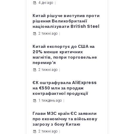
4 дні ago
Китай рішуче виступив проти
рішення Великобританії
націоналізувати British Steel
2 тижні ago
Китай експортує до США на
20% менше критичних
магнітів, попри торговельне
перемир’я
2 тижні ago
ЄК оштрафувала AliExpress
на €550 млн за продаж
контрафактної продукції
1 тиждень ago
Глави МЗС країн ЄС заявили
про економічну та військову
загрозу з боку Китаю
2 тижні ago