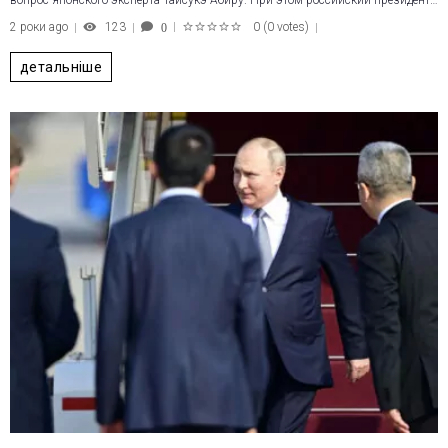
вопрос японского эксперта Тайсукэ Абиру. При этом российский президент…
2 роки ago
123
0
(
0 votes
)
0
1
2
3
4
5
детальніше