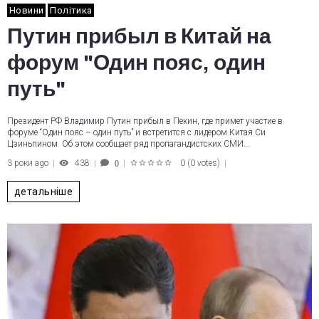
Новини
Політика
Путин прибыл в Китай на
форум "Один пояс, один
путь"
Президент РФ Владимир Путин прибыл в Пекин, где примет участие в
форуме “Один пояс – один путь” и встретится с лидером Китая Си
Цзиньпином. Об этом сообщает ряд пропагандистских СМИ…
3 роки ago
438
0
(
0 votes
)
0
1
2
3
4
5
детальніше