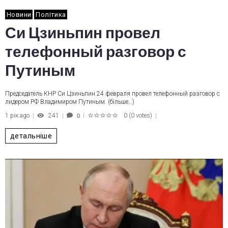
Новини
Політика
Си Цзиньпин провел
телефонный разговор с
Путиным
Председатель КНР Си Цзиньпин 24 февраля провел телефонный разговор с
лидером РФ Владимиром Путиным. (більше…)
1 рік ago
241
0
(
0 votes
)
0
1
2
3
4
5
детальніше