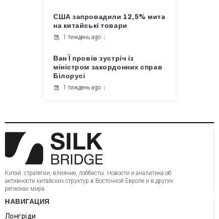
США запровадили 12,5% мита
на китайські товари
1 тиждень ago
Ван Ї провів зустріч із
міністром закордонних справ
Білорусі
1 тиждень ago
Китай: стратегии, влияние, лоббисты. Новости и аналитика об
активности китайских структур в Восточной Европе и в других
регионах мира.
НАВИГАЦИЯ
Лонгріди