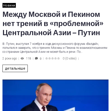
Новини
Между Москвой и Пекином
нет трений в «проблемной»
Центральной Азии – Путин
В. Путин, выступая 7 ноября в ходе дискуссионного форума «Валдай»,
попытался заверить, что о трениях Москвы и Пекина по взаимоотношениям
со странами Центральной Азии не может быть и речи. По…
2 роки ago
118
0
(
0 votes
)
0
1
2
3
4
5
детальніше