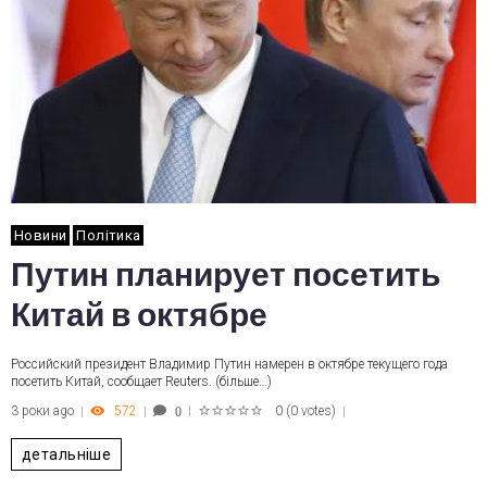
Новини
Політика
Путин планирует посетить
Китай в октябре
Российский президент Владимир Путин намерен в октябре текущего года
посетить Китай, сообщает Reuters. (більше…)
3 роки ago
572
0
(
0 votes
)
0
1
2
3
4
5
детальніше