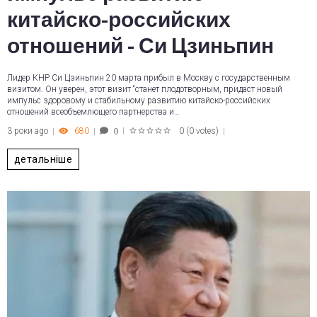
китайско-российских
отношений - Си Цзиньпин
Лидер КНР Си Цзиньпин 20 марта прибыл в Москву с государственным
визитом. Он уверен, этот визит “станет плодотворным, придаст новый
импульс здоровому и стабильному развитию китайско-российских
отношений всеобъемлющего партнерства и…
3 роки ago
680
0
(
0 votes
)
0
1
2
3
4
5
детальніше