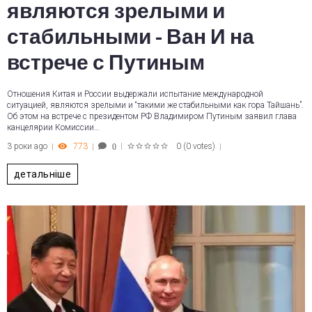
являются зрелыми и
стабильными - Ван И на
встрече с Путиным
Отношения Китая и России выдержали испытание международной
ситуацией, являются зрелыми и “такими же стабильными как гора Тайшань”.
Об этом на встрече с президентом РФ Владимиром Путиным заявил глава
канцелярии Комиссии…
3 роки ago
773
0
(
0 votes
)
0
1
2
3
4
5
детальніше