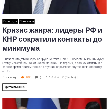
Лонгріди
Політика
Кризис жанра: лидеры РФ и
КНР сократили контакты до
минимума
С начала эпидемии коронавируса контакты РФ и КНР сведены к минимуму.
Этому может быть несколько объяснений. Во-первых, в разной степени и в
разное время эпидемическая ситуация определяет внутреннюю «повестку
дня»…
6 років ago
803
0
(
0 votes
)
0
1
2
3
4
5
детальніше