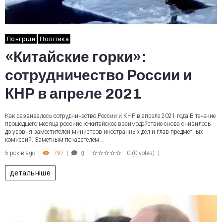
Лонгріди
Політика
«Китайские горки»:
сотрудничество России и
КНР в апреле 2021
Как развивалось сотрудничество России и КНР в апреле 2021 года В течение
прошедшего месяца российско-китайское взаимодействие снова снизилось
до уровня заместителей министров иностранных дел и глав предметных
комиссий. Заметным показателем…
5 років ago
797
0
(
0 votes
)
0
1
2
3
4
5
детальніше