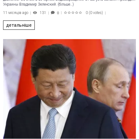
Украины Владимир Зеленский. (більше…)
11 місяців ago
131
0
(
0 votes
)
0
1
2
3
4
5
детальніше