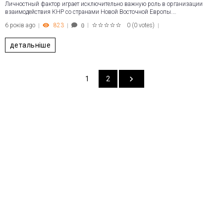
Личностный фактор играет исключительно важную роль в организации
взаимодействия КНР со странами Новой Восточной Европы.…
6 років ago
823
0
(
0 votes
)
0
1
2
3
4
5
детальніше
1
2