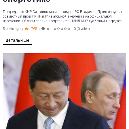
Председатель КНР Си Цзиньпин и президент РФ Владимир Путин запустят
совместный проект КНР и РФ в атомной энергетике на официальной
церемонии. Об этом заявил представитель МИД КНР Хуа Чуньин, передаёт…
5 років ago
765
0
(
0 votes
)
0
1
2
3
4
5
детальніше