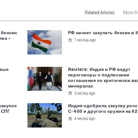
Related Articles
More f
 бензин
РФ начнет закупать бензин в 
ива –
1 місяць ago
овые
Reuters: Индия и РФ ведут
переговоры о подписании
соглашения по критически в
минералах
3 місяці ago
закупок
Индия одобрила закупку рос
 СПГ
С-400 и другого оружия на $
4 місяці ago