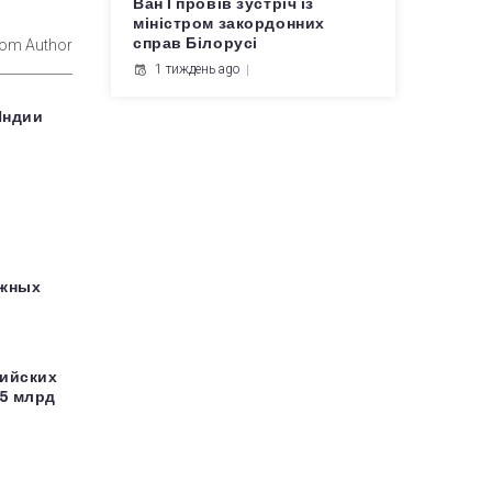
Ван Ї провів зустріч із
міністром закордонних
справ Білорусі
rom Author
1 тиждень ago
Индии
ажных
сийских
25 млрд