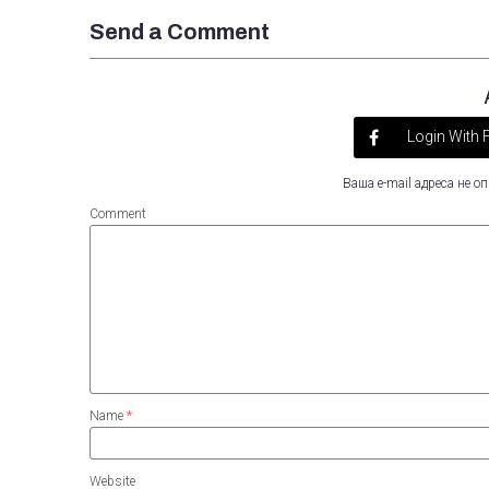
Send a Comment
Login With
Ваша e-mail адреса не 
Comment
Name
*
Website