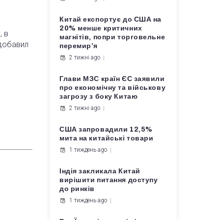
Китай експортує до США на
20% менше критичних
, в
магнітів, попри торговельне
 добавил
перемир’я
2 тижні ago
Глави МЗС країн ЄС заявили
про економічну та військову
загрозу з боку Китаю
2 тижні ago
США запровадили 12,5%
мита на китайські товари
1 тиждень ago
Індія закликала Китай
вирішити питання доступу
до ринків
1 тиждень ago