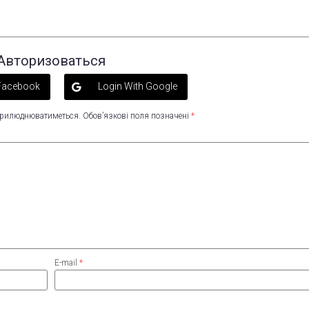
Авторизоваться
 Facebook
Login With Google
оприлюднюватиметься.
Обов’язкові поля позначені
*
E-mail
*