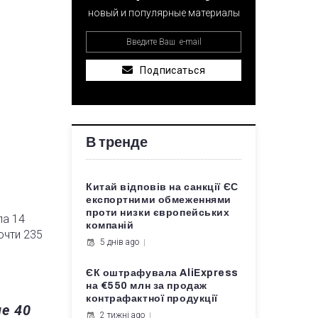
новый и популярные материалы
Подписаться
В тренде
Китай відповів на санкції ЄС
експортними обмеженнями
проти низки європейських
ла 14
компаній
очти 235
5 днів ago
ЄК оштрафувала AliExpress
на €550 млн за продаж
контрафактної продукції
ше 40
2 тижні ago