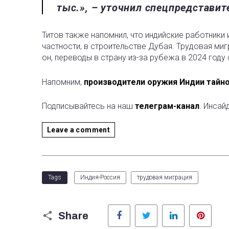
тыс.», – уточнил спецпредставит
Титов также напомнил, что индийские работники 
частности, в строительстве Дубая. Трудовая ми
он, переводы в страну из-за рубежа в 2024 году
Напомним,
производители оружия Индии тайно
Подписывайтесь на наш
телеграм-канал
. Инсай
Leave a comment
Tags
Индия-Россия
трудовая миграция
Facebook
Twitter
LinkedIn
Pinter
Share