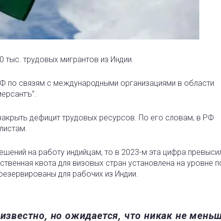
0 тыс. трудовых мигрантов из Индии.
РФ по связям с международными организациями в области
ерсантъ”.
закрыть дефицит трудовых ресурсов. По его словам, в РФ
листам.
ешений на работу индийцам, то в 2023-м эта цифра превыси
льственная квота для визовых стран установлена на уровне п
арезервированы для рабочих из Индии.
еизвестно, но ожидается, что никак не мень