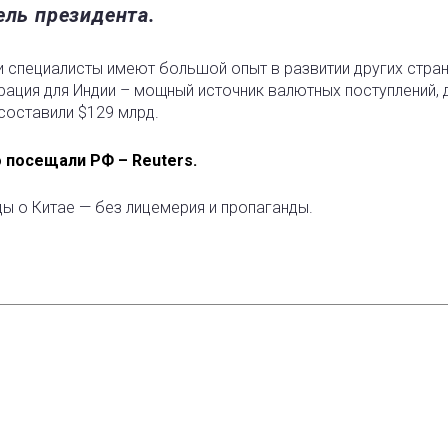
ель президента.
и специалисты имеют большой опыт в развитии других стран
грация для Индии – мощный источник валютных поступлений,
 составили $129 млрд.
 посещали РФ – Reuters.
ды о Китае — без лицемерия и пропаганды.
est