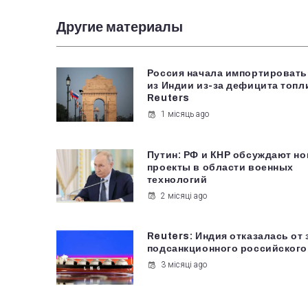
Другие материалы
Россия начала импортировать
из Индии из-за дефицита топл
Reuters
1 місяць ago
Путин: РФ и КНР обсуждают н
проекты в области военных
технологий
2 місяці ago
Reuters: Индия отказалась от 
подсанкционного российского
3 місяці ago