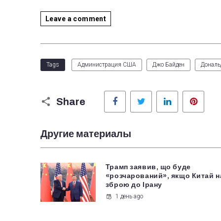
Leave a comment
Tags
Администрация США
Джо Байден
Дональ
Facebook
Twitter
LinkedIn
Pinter
Share
Другие материалы
Трамп заявив, що буде
«розчарований», якщо Китай 
зброю до Ірану
1 день ago