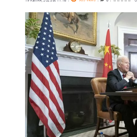
985
Views
19 Квітня, 2023 at 11:18
0
0
1
2
3
4
5