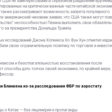
то США не заинтересованы в серьезном разделении крупней
нтированных на критически важные части китайской экономи
 также рассматривают возможность запрета популярного
ле американский чиновник заявил, что США также могут по
ольство” неспособностью Пекина выполнить свои обязатель
го за президентства Дональда Трампа.
 исследований Джона Хопкинса Хо Фун Хун отметил издан
абили свою ограничительную политику по торговле и инвест
ризисом и безотлагательностью восстановления после
т способы дать толчок своей экономике, по крайней мере,
офессор.
и Блинкена из-за расследования ФБР по аэростату
.
ды о Китае — без лицемерия и пропаганды.