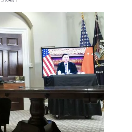
(
0 votes
)