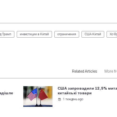
д Трамп
инвестиции в Китай
ограничения
США-Китай
Хо Ф
est
Related Articles
More f
США запровадили 12,5% мита
надішле
китайські товари
1 тиждень ago