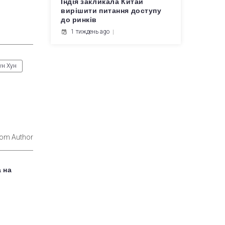
Індія закликала Китай
вирішити питання доступу
до ринків
1 тиждень ago
ун Хун
rom Author
 на