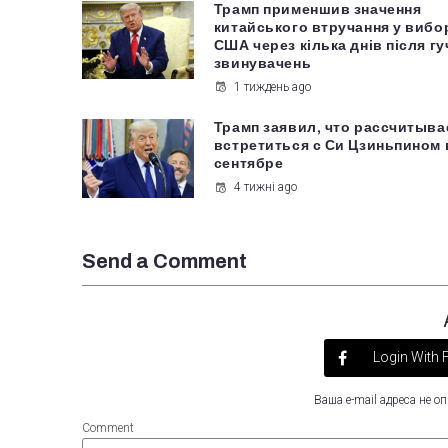
Трамп применшив значення
китайського втручання у вибо
США через кілька днів після г
звинувачень
1 тиждень ago
Трамп заявил, что рассчитыва
встретиться с Си Цзиньпином 
сентябре
4 тижні ago
Send a Comment
Login With
Ваша e-mail адреса не 
Comment