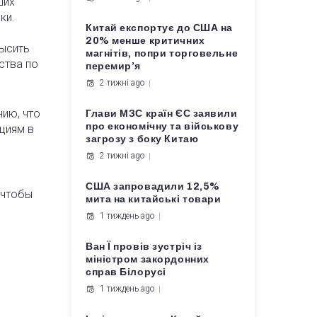
ших
ки.
Китай експортує до США на
20% менше критичних
высить
магнітів, попри торговельне
ства по
перемир’я
2 тижні ago
ию, что
Глави МЗС країн ЄС заявили
про економічну та військову
ициям в
загрозу з боку Китаю
2 тижні ago
США запровадили 12,5%
 чтобы
мита на китайські товари
1 тиждень ago
Ван Ї провів зустріч із
міністром закордонних
справ Білорусі
1 тиждень ago