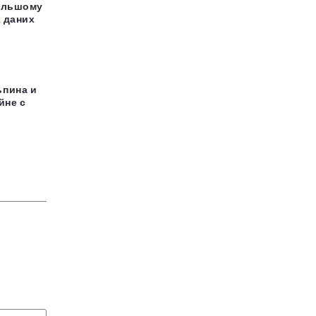
більшому
х даних
ьпина и
йне с