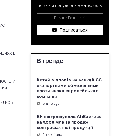
новый и популярные материалы
ие
Подписаться
ициях в
В тренде
Китай відповів на санкції ЄС
ность и
експортними обмеженнями
сии.
проти низки європейських
компаній
мились
5 днів ago
ЄК оштрафувала AliExpress
на €550 млн за продаж
контрафактної продукції
2 тижні ago