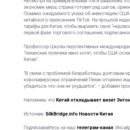
Несмотря на примирительный тон и заявления, ч
экономик мира, страна готовит ряд шагов, орие
Помимо ожидаемого указа об инвестициях США
китайского приложения TikTok. На прошлой неде
тарифы для Китая, чтобы выразить свое “недов
первой фазе торгового соглашения, подписанно
Профессор Школы перспективных международных
“пекинские политики явно хотят, чтобы США осл
Китае”.
“В связи с проблемой безработицы, долговым к
коронавирусных ограничений Пекин отчаянно ище
убедиться, что она не ухудшится”, – добавил пр
Напомним, что
Китай откладывает визит Энтон
Источник:
SilkBridge.info Новости Китая
Подписывайтесь на наш
телеграм-канал
. Инсай