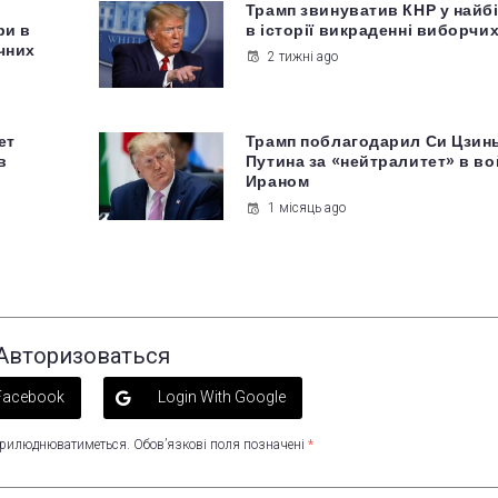
Трамп звинуватив КНР у най
ри в
в історії викраденні виборчи
учних
2 тижні ago
ет
Трамп поблагодарил Си Цзин
в
Путина за «нейтралитет» в во
Ираном
1 місяць ago
Авторизоваться
 Facebook
Login With Google
оприлюднюватиметься.
Обов’язкові поля позначені
*