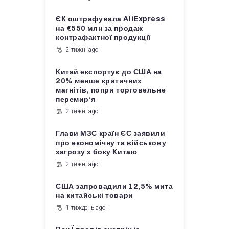
ЄК оштрафувала AliExpress
на €550 млн за продаж
контрафактної продукції
2 тижні ago
Китай експортує до США на
20% менше критичних
магнітів, попри торговельне
перемир’я
2 тижні ago
Глави МЗС країн ЄС заявили
про економічну та військову
загрозу з боку Китаю
2 тижні ago
США запровадили 12,5% мита
на китайські товари
1 тиждень ago