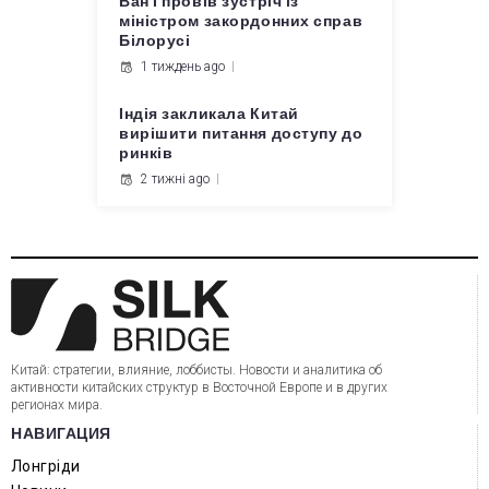
Ван Ї провів зустріч із
міністром закордонних справ
Білорусі
1 тиждень ago
Індія закликала Китай
вирішити питання доступу до
ринків
2 тижні ago
Китай: стратегии, влияние, лоббисты. Новости и аналитика об
активности китайских структур в Восточной Европе и в других
регионах мира.
НАВИГАЦИЯ
Лонгріди