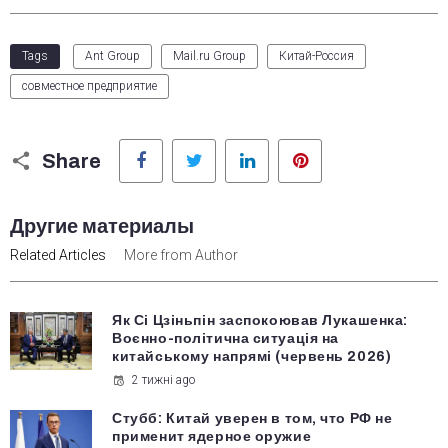
Tags
Ant Group
Mail.ru Group
Китай-Россия
совместное предприятие
Facebook
Twitter
LinkedIn
Pinterest
Share
Другие материалы
Related Articles
More from Author
Як Сі Цзіньпін заспокоював Лукашенка:
Воєнно-політична ситуація на
китайському напрямі (червень 2026)
2 тижні ago
Стубб: Китай уверен в том, что РФ не
применит ядерное оружие