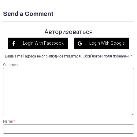
Send a Comment
Авторизоваться
Login With Facebook
Login With Google
Ваша e-mail адреса не оприлюднюватиметься.
Обов’язкові поля позначені
*
Comment
Name
*