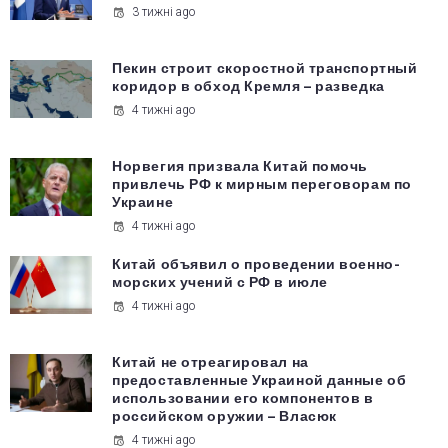
3 тижні ago
Пекин строит скоростной транспортный
коридор в обход Кремля – разведка
4 тижні ago
Норвегия призвала Китай помочь
привлечь РФ к мирным переговорам по
Украине
4 тижні ago
Китай объявил о проведении военно-
морских учений с РФ в июле
4 тижні ago
Китай не отреагировал на
предоставленные Украиной данные об
использовании его компонентов в
российском оружии – Власюк
4 тижні ago