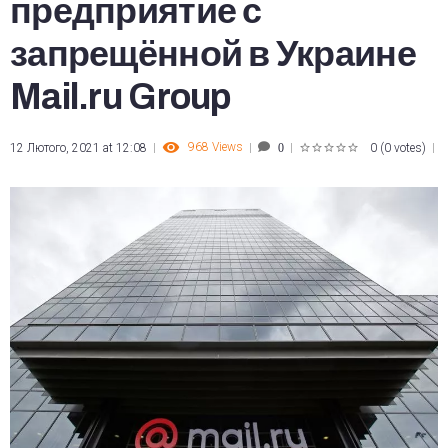
предприятие с
запрещённой в Украине
Mail.ru Group
968
Views
12 Лютого, 2021 at 12:08
0
(
0 votes
)
0
1
2
3
4
5