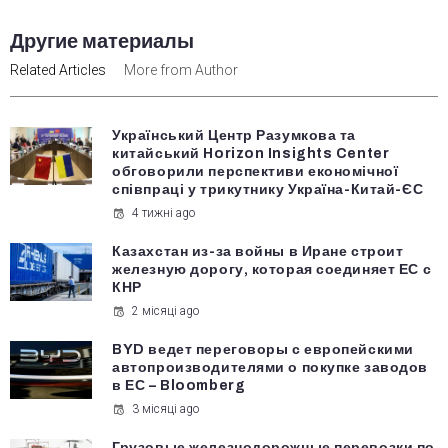
Другие материалы
Related Articles
More from Author
Український Центр Разумкова та
китайський Horizon Insights Center
обговорили перспективи економічної
співпраці у трикутнику Україна-Китай-ЄС
4 тижні ago
Казахстан из-за войны в Иране строит
железную дорогу, которая соединяет ЕС с
КНР
2 місяці ago
BYD ведет переговоры с европейскими
автопроизводителями о покупке заводов
в ЕС – Bloomberg
3 місяці ago
Грузовые железнодорожные перевозки по