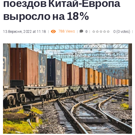
поездов Китай-Европа
выросло на 18%
788
Views
13 Вересня, 2022 at 11:18
0
(
0 votes
)
0
1
2
3
4
5