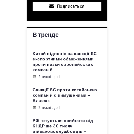
Подписаться
В тренде
Китай відповів на санкції ЄС
експортними обмеженнями
проти низки європейських
компаній
2 тижні ago
Санкції ЄС проти китайських
компаній є вимушеними –
Власюк
2 тижні ago
РФ готується прийняти від
КНДР ще 30 тисяч
військовослужбовців –