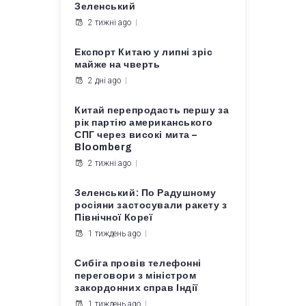
Зеленський
2 тижні ago
Експорт Китаю у липні зріс
майже на чверть
2 дні ago
Китай перепродасть першу за
рік партію американського
СПГ через високі мита –
Bloomberg
2 тижні ago
Зеленський: По Радушному
росіяни застосували ракету з
Північної Кореї
1 тиждень ago
Сибіга провів телефонні
переговори з міністром
закордонних справ Індії
1 тиждень ago