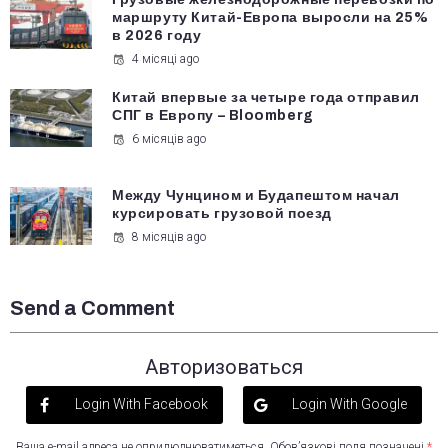
маршруту Китай-Европа выросли на 25%
в 2026 году
4 місяці ago
Китай впервые за четыре года отправил
СПГ в Европу – Bloomberg
6 місяців ago
Между Чунцином и Будапештом начал
курсировать грузовой поезд
8 місяців ago
Send a Comment
Авторизоваться
Login With Facebook
Login With Google
Ваша e-mail адреса не оприлюднюватиметься.
Обов’язкові поля позначені
*