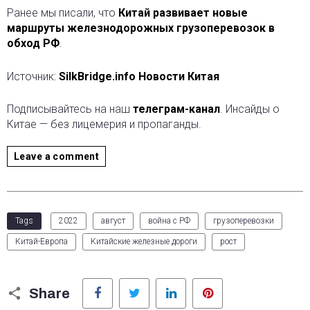
Ранее мы писали, что
Китай развивает новые
маршруты железнодорожных грузоперевозок в
обход РФ
.
Источник:
SilkBridge.info Новости Китая
Подписывайтесь на наш
телеграм-канал
. Инсайды о
Китае — без лицемерия и пропаганды.
Leave a comment
Tags
2022
август
война с РФ
грузоперевозки
Китай-Европа
Китайские железные дороги
рост
Facebook
Twitter
LinkedIn
Pinterest
Share