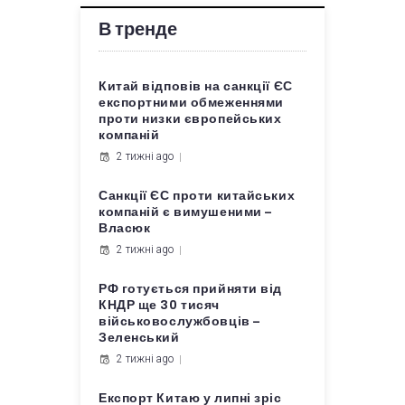
В тренде
Китай відповів на санкції ЄС
експортними обмеженнями
проти низки європейських
компаній
2 тижні ago
Санкції ЄС проти китайських
компаній є вимушеними –
Власюк
2 тижні ago
РФ готується прийняти від
КНДР ще 30 тисяч
військовослужбовців –
Зеленський
2 тижні ago
Експорт Китаю у липні зріс