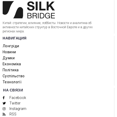
Китай: стратегии, влияние, лоббисты. Новости и аналитика об
активности китайских структур в Восточной Европе и в других
регионах мира.
НАВИГАЦИЯ
Лонгріди
Новини
Думки
Економіка
Політика
Суспільство
Технології
НА СВЯЗИ
Facebook
Twitter
Instagram
RSS