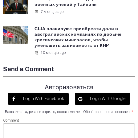
военных учений у Тайваня
7 місяців ago
США планируют приобрести доли в
австралийских компаниях по добыче
критических минералов, чтобы
уменьшить зависимость от КНР
10 місяців ago
Send a Comment
Авторизоваться
Login With Facebook
Login With Google
Ваша e-mail адреса не оприлюднюватиметься.
Обов’язкові поля позначені
*
Comment