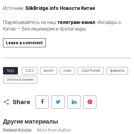
Источник:
SilkBridge.info Новости Китая
Подписывайтесь на наш
телеграм-канал
. Инсайды о
Китае — без лицемерия и пропаганды.
Leave a comment
Tags
2023
визит
план
США-Китай
февраль
Энтони Блинкен
Facebook
Twitter
LinkedIn
Pinterest
Share
Другие материалы
Related Articles
More from Author