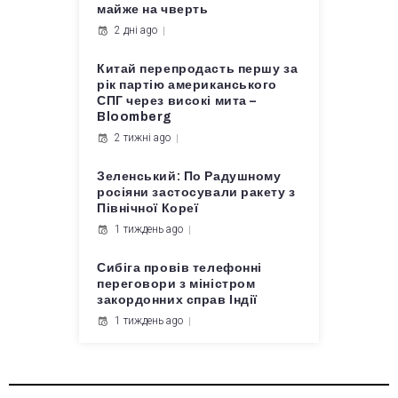
майже на чверть
2 дні ago
Китай перепродасть першу за
рік партію американського
СПГ через високі мита –
Bloomberg
2 тижні ago
Зеленський: По Радушному
росіяни застосували ракету з
Північної Кореї
1 тиждень ago
Сибіга провів телефонні
переговори з міністром
закордонних справ Індії
1 тиждень ago