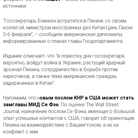
источники.
“Госсекретарь Блинкен встретится в Пекине со своим
коллегой, министром иностранных дел Китая Цинь Ганом
5-6 февраля”, – сообщили американские дипломаты,
информированные о планах главы Госдепартамента.
Издание отмечает, что “в повестку дня госсекретаря,
вероятно, войдут война в Украине, растущий ядерный
арсенал Пекина, сотрудничество в борьбе против
наркотиков, а также тема американских граждан,
задержанных в Китае”.
Напомним, что н
овым послом КНР в США может стать
замглавы МИД Се Фэн
. По оценке The Wall Street
Journal, назначение послом Се Фэна, имеющего большой
опыт успешных контактов с США, говорит об ориентации
Пекина на взаимодействие с Вашингтоном, а не на
конфликт с ним.