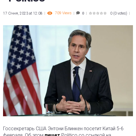
709
Views
17 Січня, 2023 at 12:08
0
(
0 votes
)
0
1
2
3
4
5
Госсекретарь США Энтони Блинкен посетит Китай 5-6
февраля. Об этом
пишет
Politico со ссылкой на