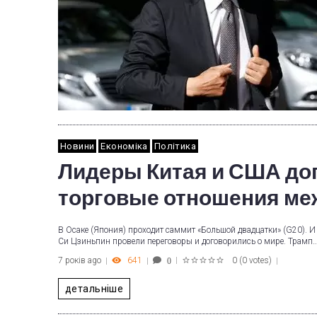
Новини
Економіка
Політика
Лидеры Китая и США до
торговые отношения ме
В Осаке (Япония) проходит саммит «Большой двадцатки» (G20). И
Си Цзиньпин провели переговоры и договорились о мире. Трамп
7 років ago
641
0
(
0 votes
)
0
1
2
3
4
5
детальніше