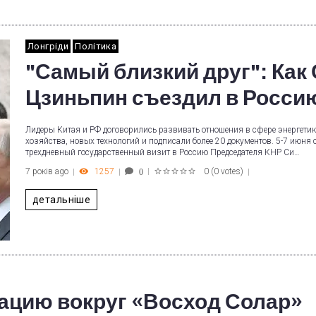
Лонгріди
Політика
"Самый близкий друг": Как
Цзиньпин съездил в Росси
Лидеры Китая и РФ договорились развивать отношения в сфере энергетик
хозяйства, новых технологий и подписали более 20 документов. 5-7 июня 
трехдневный государственный визит в Россию Председателя КНР Си…
7 років ago
1257
0
(
0 votes
)
0
1
2
3
4
5
детальніше
ацию вокруг «Восход Солар»