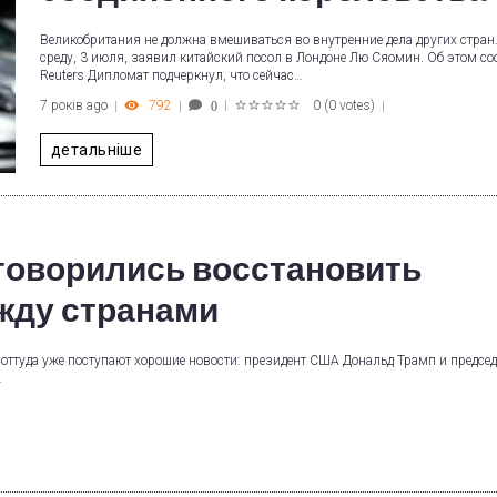
Великобритания не должна вмешиваться во внутренние дела других стран.
среду, 3 июля, заявил китайский посол в Лондоне Лю Сяомин. Об этом с
Reuters Дипломат подчеркнул, что сейчас…
7 років ago
792
0
(
0 votes
)
0
1
2
3
4
5
детальніше
говорились восстановить
жду странами
 оттуда уже поступают хорошие новости: президент США Дональд Трамп и предсе
…