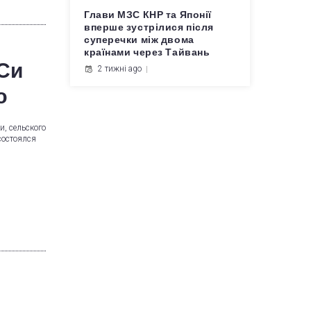
Глави МЗС КНР та Японії
вперше зустрілися після
суперечки між двома
країнами через Тайвань
 Си
2 тижні ago
ю
и, сельского
состоялся