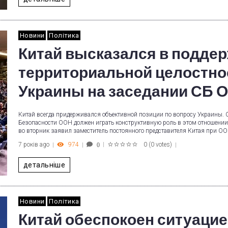
Новини
Політика
Китай высказался в подде
территориальной целостно
Украины на заседании СБ 
Китай всегда придерживался объективной позиции по вопросу Украины. 
Безопасности ООН должен играть конструктивную роль в этом отношении
во вторник заявил заместитель постоянного представителя Китая при О
7 років ago
974
0
(
0 votes
)
0
1
2
3
4
5
детальніше
Новини
Політика
Китай обеспокоен ситуаци