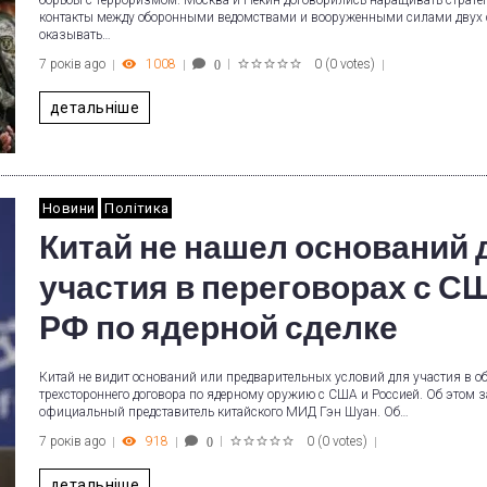
борьбы с терроризмом. Москва и Пекин договорились наращивать страте
контакты между оборонными ведомствами и вооруженными силами двух 
оказывать…
7 років ago
1008
0
(
0 votes
)
0
1
2
3
4
5
детальніше
Новини
Політика
Китай не нашел оснований 
участия в переговорах с С
РФ по ядерной сделке
Китай не видит оснований или предварительных условий для участия в о
трехстороннего договора по ядерному оружию с США и Россией. Об этом 
официальный представитель китайского МИД Гэн Шуан. Об…
7 років ago
918
0
(
0 votes
)
0
1
2
3
4
5
детальніше