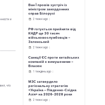
Ван Ї провів зустріч із
міністром закордонних
справ Білорусі
2 тижні ago
анности и
РФ готується прийняти від
КНДР ще 30 тисяч
військовослужбовців –
Зеленський
2 тижні ago
Санкції ЄС проти китайських
компаній є вимушеними –
Власюк
1 тиждень ago
МЗС затвердило
вил, что
регіональну стратегію
«Україна – Південно-Східна
Азія» на 2026-2028 роки
2 тижні ago