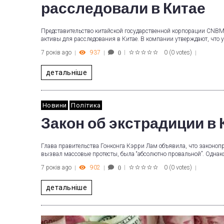
расследовали в Китае
Представительство китайской государственной корпорации CNBM в
активы для расследования в Китае. В компании утверждают, что 
7 років ago
937
0
(
0 votes
)
0
1
2
3
4
5
детальніше
Новини
Політика
Закон об экстрадиции в 
Глава правительства Гонконга Кэрри Лам объявила, что законопро
вызвал массовые протесты, была “абсолютно провальной”. Однак
7 років ago
902
0
(
0 votes
)
0
1
2
3
4
5
детальніше