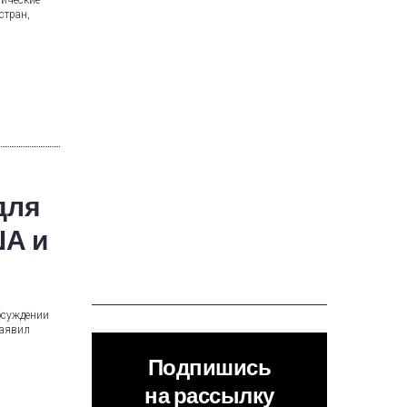
гические
стран,
для
ША и
бсуждении
заявил
Подпишись
на рассылку