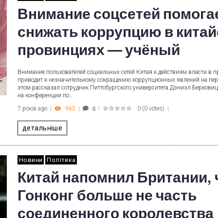
Внимание соцсетей помога
снижать коррупцию в китай
провинциях — учёный
Внимание пользователей социальных сетей Китая к действиям власти в 
приводит к незначительному сокращению коррупционных явлений на пе
этом рассказал сотрудник Питтсбургского университета Дэниэл Берковиц
на конференции по…
7 років ago
945
0
(
0 votes
)
0
1
2
3
4
5
детальніше
Новини
Політика
Китай напомнил Британии, 
Гонконг больше не часть
соединенного королевства