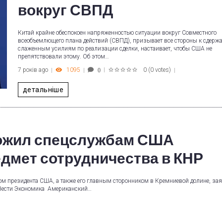
вокруг СВПД
Китай крайне обеспокоен напряженностью ситуации вокруг Совместного
всеобъемлющего плана действий (СВПД), призывает все стороны к сдерж
слаженным усилиям по реализации сделки, настаивает, чтобы США не
препятствовали этому. Об этом…
7 років ago
1095
0
(
0 votes
)
0
1
2
3
4
5
детальніше
ложил спецслужбам США
едмет сотрудничества в КНР
м президента США, а также его главным сторонником в Кремниевой долине, зая
л Вести Экономика Американский…