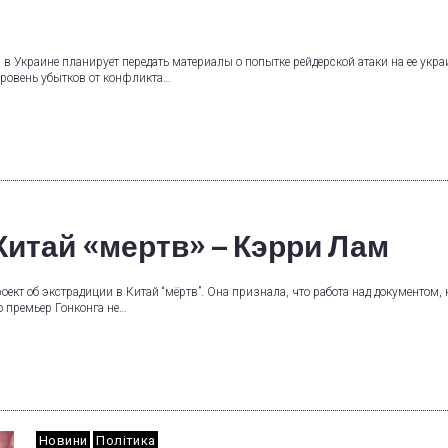
 Украине планирует передать материалы о попытке рейдерской атаки на ее укра
уровень убытков от конфликта…
Китай «мертв» – Кэрри Лам
ект об экстрадиции в Китай “мёртв”. Она признала, что работа над документом,
о премьер Гонконга не…
Новини
Політика