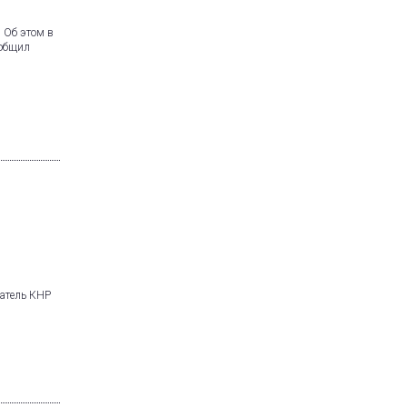
 Об этом в
ообщил
датель КНР