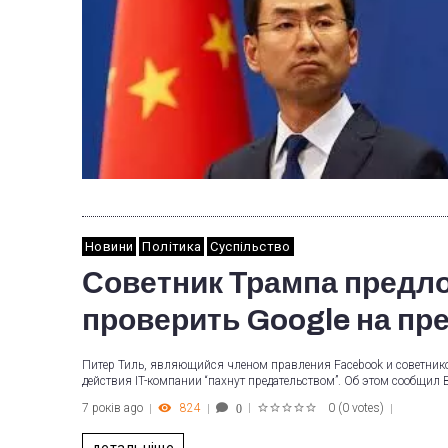
Новини
Політика
Суспільство
Советник Трампа пред
проверить Google на пр
Питер Тиль, являющийся членом правления Facebook и советнико
действия IT-компании “пахнут предательством”. Об этом сообщи
7 років ago
824
0
(
0 votes
)
0
1
2
3
4
5
детальніше