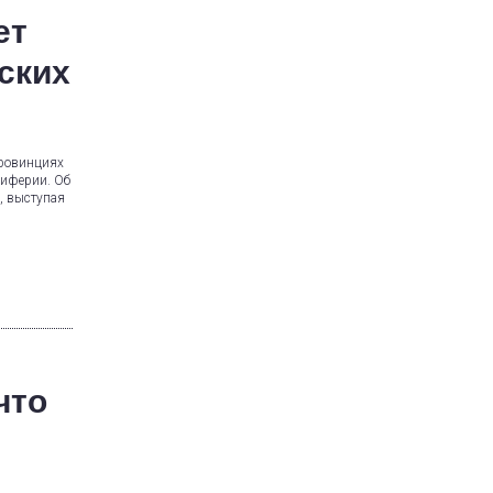
ет
ских
провинциях
риферии. Об
, выступая
что