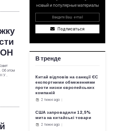
новый и популярные материалы
ржку
Подписаться
сти
ООН
В тренде
Совет
. Об этом
ОН У…
Китай відповів на санкції ЄС
експортними обмеженнями
проти низки європейських
компаній
2 тижні ago
США запровадили 12,5%
мита на китайські товари
ей
2 тижні ago