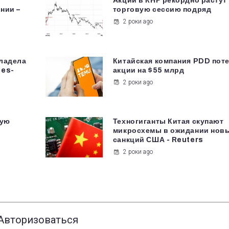
Акции в КНР рекордно растут
нии –
торговую сессию подряд
2 роки ago
ладела
Китайская компания PDD пот
des-
акции на $55 млрд
2 роки ago
ную
Техногиганты Китая скупают
микросхемы в ожидании нов
санкций США - Reuters
2 роки ago
Авторизоваться