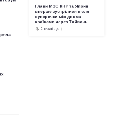
 вторую
Глави МЗС КНР та Японії
вперше зустрілися після
суперечки між двома
країнами через Тайвань
2 тижні ago
еряла
ых