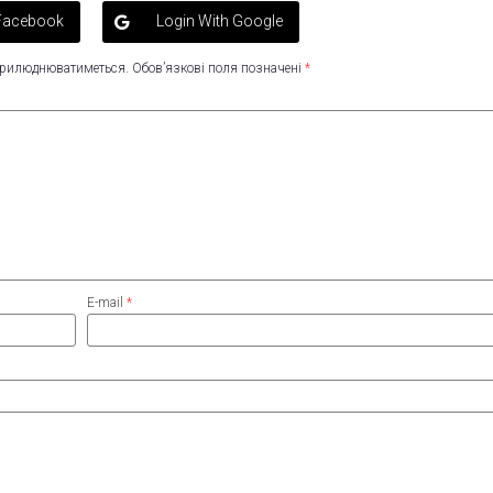
 Facebook
Login With Google
оприлюднюватиметься.
Обов’язкові поля позначені
*
E-mail
*