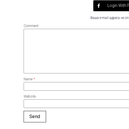
Login With
Ваша e-mail адреса не 
Comment
Name
*
Website