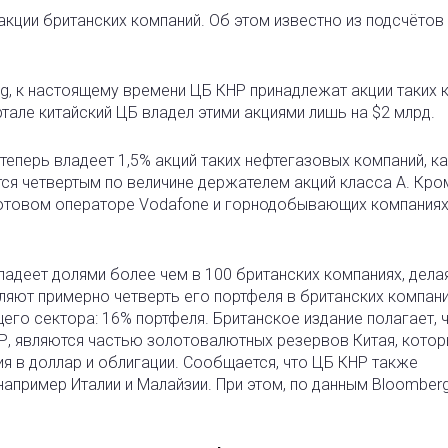
акции британских компаний. Об этом известно из подсчётов
rg, к настоящему времени ЦБ КНР принадлежат акции таких 
тале китайский ЦБ владел этими акциями лишь на $2 млрд.
 теперь владеет 1,5% акций таких нефтегазовых компаний, ка
ется четвертым по величине держателем акций класса А. Кро
сотовом операторе Vodafone и горнодобывающих компаниях
владеет долями более чем в 100 британских компаниях, дела
ляют примерно четверть его портфеля в британских компани
го сектора: 16% портфеля. Британское издание полагает, 
Р, являются частью золотовалютных резервов Китая, котор
я в доллар и облигации. Сообщается, что ЦБ КНР также
например Италии и Малайзии. При этом, по данным Bloomberg