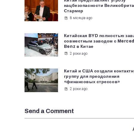
Китай представляет угрозу
нацбезопасности Великобрита
Стармер
8 місяців ago
Китайская BYD полностью зав
совместным заводом с Merce
Benz в Китае
2 роки ago
Китай и США создали контакт
группу для преодоления
«финансовых стрессов»
2 роки ago
Send a Comment