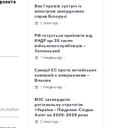
проекта
.
Ван Ї провів зустріч із
міністром закордонних
справ Білорусі
2 тижні ago
РФ готується прийняти від
КНДР ще 30 тисяч
військовослужбовців –
Зеленський
1 тиждень ago
Санкції ЄС проти китайських
компаній є вимушеними –
Власюк
1 тиждень ago
МЗС затвердило
регіональну стратегію
rom Author
«Україна – Південно-Східна
Азія» на 2026-2028 роки
2 тижні ago