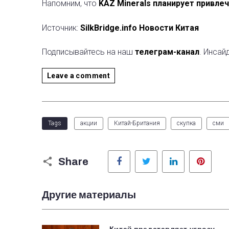
Напомним, что
KAZ Minerals планирует привле
Источник:
SilkBridge.info Новости Китая
Подписывайтесь на наш
телеграм-канал
. Инсай
Leave a comment
Tags
акции
Китай-Британия
скупка
сми
Facebook
Twitter
LinkedIn
Pinter
Share
Другие материалы