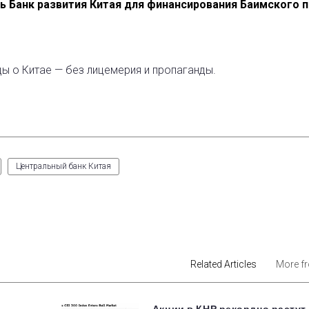
чь Банк развития Китая для финансирования Баимского 
ды о Китае — без лицемерия и пропаганды.
Центральный банк Китая
est
Related Articles
More f