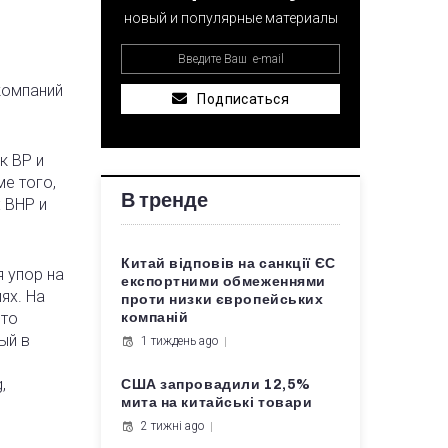
новый и популярные материалы
компаний
Подписаться
к BP и
ме того,
В тренде
 BHP и
Китай відповів на санкції ЄС
я упор на
експортними обмеженнями
ях. На
проти низки європейських
что
компаній
ый в
1 тиждень ago
,
США запровадили 12,5%
мита на китайські товари
2 тижні ago