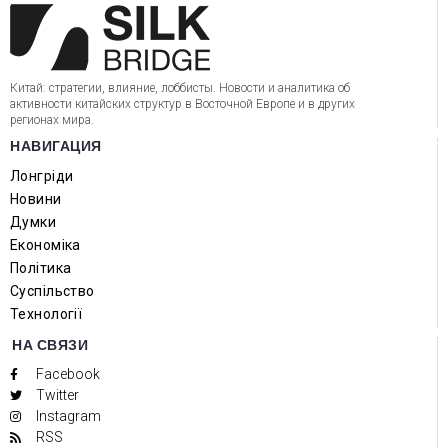
Китай: стратегии, влияние, лоббисты. Новости и аналитика об
активности китайских структур в Восточной Европе и в других
регионах мира.
НАВИГАЦИЯ
Лонгріди
Новини
Думки
Економіка
Політика
Суспільство
Технології
НА СВЯЗИ
Facebook
Twitter
Instagram
RSS