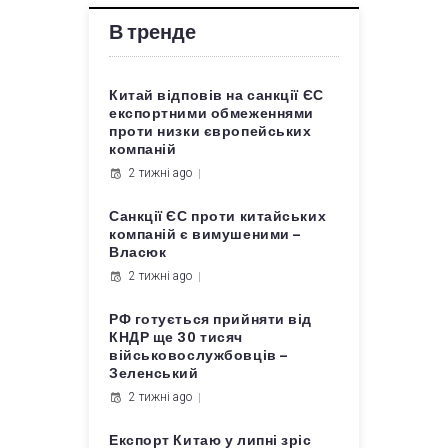
В тренде
Китай відповів на санкції ЄС
експортними обмеженнями
проти низки європейських
компаній
2 тижні ago
Санкції ЄС проти китайських
компаній є вимушеними –
Власюк
2 тижні ago
РФ готується прийняти від
КНДР ще 30 тисяч
військовослужбовців –
Зеленський
2 тижні ago
Експорт Китаю у липні зріс