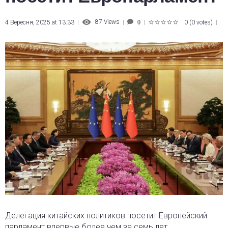
87
Views
4 Вересня, 2025 at 13:33
0
(
0 votes
)
0
1
2
3
4
5
Делегация китайских политиков посетит Европейский
парламент впервые более чем за семь лет.