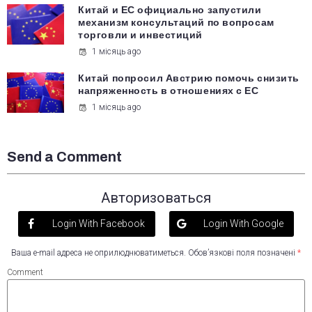
Китай и ЕС официально запустили
механизм консультаций по вопросам
торговли и инвестиций
1 місяць ago
Китай попросил Австрию помочь снизить
напряженность в отношениях с ЕС
1 місяць ago
Send a Comment
Авторизоваться
Login With Facebook
Login With Google
Ваша e-mail адреса не оприлюднюватиметься.
Обов’язкові поля позначені
*
Comment