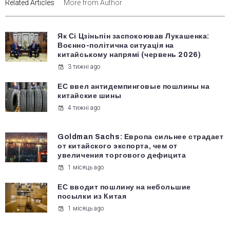
Related Articles
More from Author
Як Сі Цзіньпін заспокоював Лукашенка:
Воєнно-політична ситуація на
китайському напрямі (червень 2026)
3 тижні ago
ЕС ввел антидемпинговые пошлины на
китайские шины
4 тижні ago
Goldman Sachs: Европа сильнее страдает
от китайского экспорта, чем от
увеличения торгового дефицита
1 місяць ago
ЕС вводит пошлину на небольшие
посылки из Китая
1 місяць ago