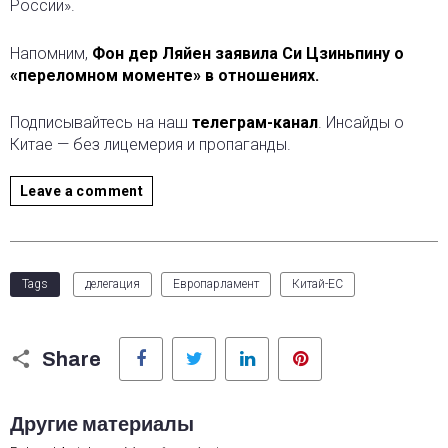
России».
Напомним,
Фон дер Ляйен заявила Си Цзиньпину о
«переломном моменте» в отношениях.
Подписывайтесь на наш
телеграм-канал
. Инсайды о
Китае — без лицемерия и пропаганды.
Leave a comment
Tags
делегация
Европарламент
Китай-ЕС
Facebook
Twitter
LinkedIn
Pinterest
Share
Другие материалы