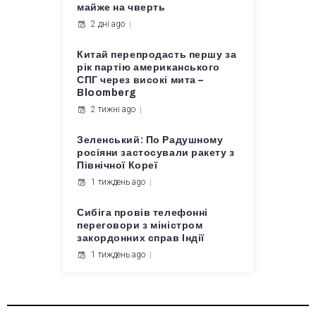
майже на чверть
2 дні ago
Китай перепродасть першу за
рік партію американського
СПГ через високі мита –
Bloomberg
2 тижні ago
Зеленський: По Радушному
росіяни застосували ракету з
Північної Кореї
1 тиждень ago
Сибіга провів телефонні
переговори з міністром
закордонних справ Індії
1 тиждень ago