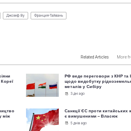
Джозеф Ву
Франция-Тайвань
est
Related Articles
More f
сіяни
РФ веде переговори з КНР та 
 Кореї
щодо видобутку рідкоземель
металів у Сибіру
3 дні ago
ництво
Санкції ЄС проти китайських 
у між
є вимушеними – Власюк
5 днів ago