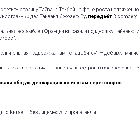
осетить столицу Тайваня Тайбэй на фоне роста напряженно
 иностранных дел Тайваня Джозеф Ву,
передаёт
Bloomberg.
нальная ассамблея Франции выразили поддержку Тайваню, 
скоро”.
полнительная поддержка нам понадобится”, – добавил минис
овника, делегация отправится на остров в воскресенье 16
овали общую декларацию по итогам переговоров.
ды о Китае — без лицемерия и пропаганды.