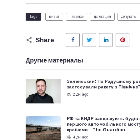
Tags
визит
Главное
делегация
депутаты
Facebook
Twitter
LinkedIn
Pinter
Share
Другие материалы
Зеленський: По Радушному ро
застосували ракету з Північної
2 дні ago
РФ та КНДР завершують будів
першого автомобільного мост
країнами – The Guardian
4 дні ago