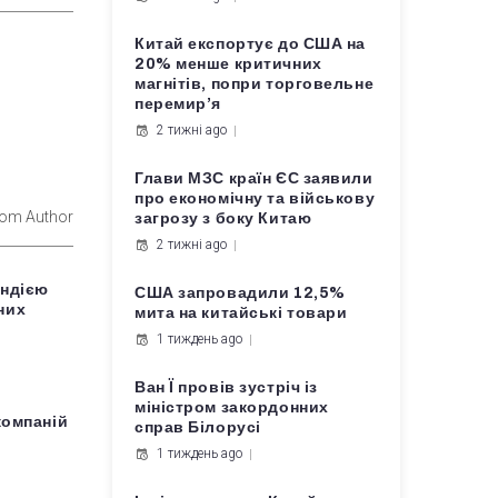
Китай експортує до США на
20% менше критичних
магнітів, попри торговельне
перемир’я
2 тижні ago
Глави МЗС країн ЄС заявили
про економічну та військову
rom Author
загрозу з боку Китаю
2 тижні ago
Індією
США запровадили 12,5%
них
мита на китайські товари
1 тиждень ago
Ван Ї провів зустріч із
міністром закордонних
компаній
справ Білорусі
1 тиждень ago