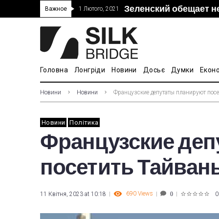
Зеленский обещает н
“Дочка” Beijing Skyr
Прошло 5-тое засед
В Украине ввели пош
Важное
1 Лютого, 2021
покупке “Мотор Сич”
вопросам культуры
Головна
Лонгріди
Новини
Досьє
Думки
Екон
Новини
Новини
Французские депутаты планируют посе
Новини
Політика
Французские деп
посетить Тайван
690
Views
11 Квітня, 2023 at 10:18
0
0
1
2
3
4
5