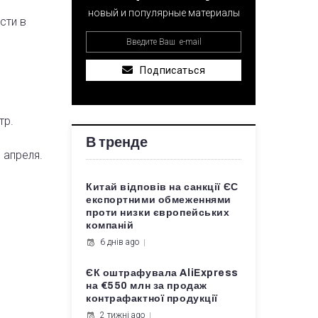
новый и популярные материалы
сти в
Подписаться
и
тр.
В тренде
 апреля.
Китай відповів на санкції ЄС
експортними обмеженнями
проти низки європейських
компаній
6 днів ago
ЄК оштрафувала AliExpress
на €550 млн за продаж
контрафактної продукції
2 тижні ago