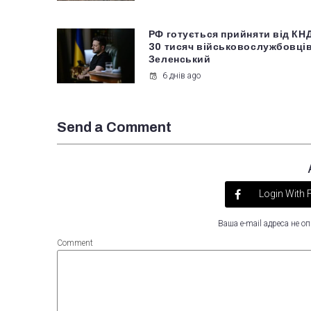
РФ готується прийняти від КН
30 тисяч військовослужбовців
Зеленський
6 днів ago
Send a Comment
Login With
Ваша e-mail адреса не 
Comment