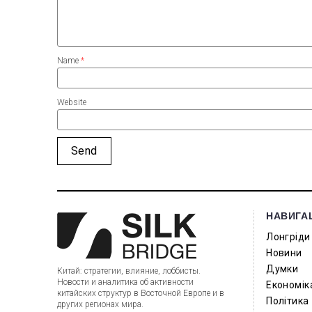
Name
*
Website
НАВИГА
Лонгріди
Новини
Думки
Китай: стратегии, влияние, лоббисты.
Новости и аналитика об активности
Економік
китайских структур в Восточной Европе и в
Політика
других регионах мира.