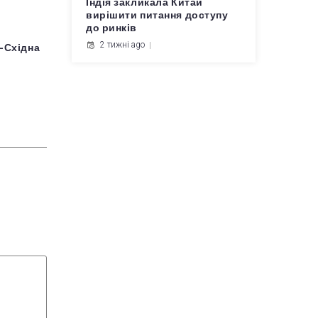
Індія закликала Китай
вирішити питання доступу
до ринків
2 тижні ago
о-Східна