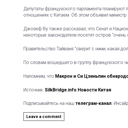
Депутаты французского парламента планируют п
отношениях с Китаем. Об этом объявил министр
Джозеф Ву также рассказал, что Сенат и Нацио
некоторые законодатели посетят остров “очень 
Правительство Тайваня “сверит с ними, какая до
По словам вошедшего в группу французского чин
Напомним, что
Макрон и Си Цзиньпин обнарод
Источник:
SilkBridge.info Новости Китая
Подписывайтесь на наш
телеграм-канал
. Инсай
Leave a comment