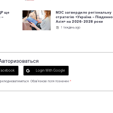
ДР ще
МЗС затвердило регіональну
 –
стратегію «Україна – Південн
Азія» на 2026-2028 роки
1 тиждень ago
Авторизоваться
 Facebook
Login With Google
оприлюднюватиметься.
Обов’язкові поля позначені
*