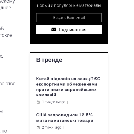
рьскому
новый и популярные материалы
еднее
«В
Подписаться
тские
х,
В тренде
Китай відповів на санкції ЄС
иваются
експортними обмеженнями
проти низки європейських
компаній
1 тиждень ago
ым
США запровадили 12,5%
мита на китайські товари
2 тижні ago
 по