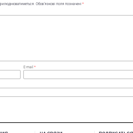
оприлюднюватиметься.
Обов’язкові поля позначені
*
E-mail
*