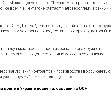
йкл Маккол допускал, что США могут отправить военных н
 то же время в Пентагоне считают маловероятным военный 
дента США Джо Байдена готовит для Тайваня пакет вооруж
 механизм ускоренного предоставления оружия, который п
отправку имеющихся запасов американского оружия и
называемого президентского полномочия на сокращение
цесс заключения контрактов и производства вооружений, 
я уже на сумму 19 миллиардов долларов.
по войне в Украине после голосования в ООН
.