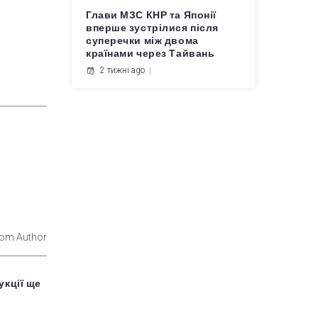
Глави МЗС КНР та Японії
вперше зустрілися після
суперечки між двома
країнами через Тайвань
2 тижні ago
rom Author
кції ще