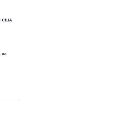
я США
ї
 на