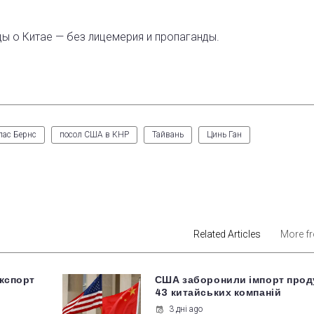
ды о Китае — без лицемерия и пропаганды.
лас Бернс
посол США в КНР
Тайвань
Цинь Ган
est
Related Articles
More f
кспорт
США заборонили імпорт проду
43 китайських компаній
3 дні ago