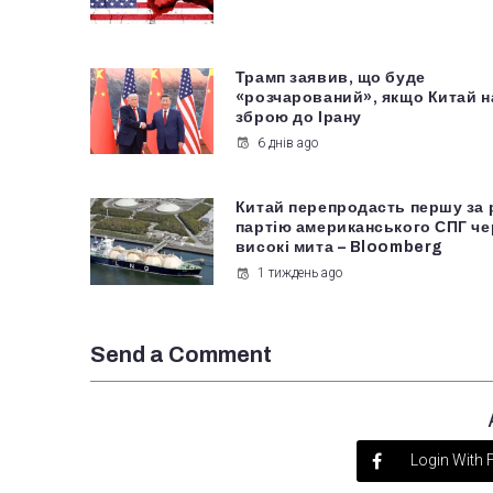
Трамп заявив, що буде
«розчарований», якщо Китай 
зброю до Ірану
6 днів ago
Китай перепродасть першу за 
партію американського СПГ че
високі мита – Bloomberg
1 тиждень ago
Send a Comment
Login With