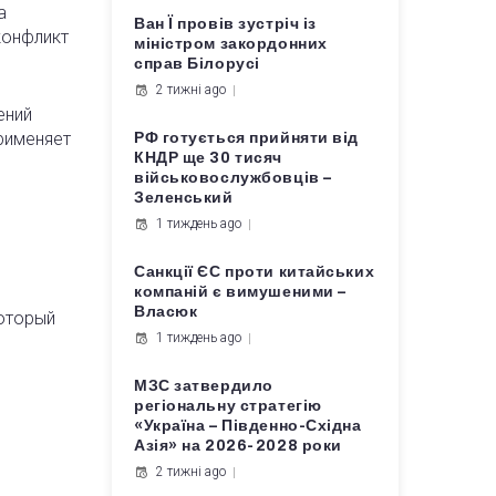
а
Ван Ї провів зустріч із
конфликт
міністром закордонних
справ Білорусі
2 тижні ago
ений
рименяет
РФ готується прийняти від
КНДР ще 30 тисяч
військовослужбовців –
Зеленський
1 тиждень ago
Санкції ЄС проти китайських
компаній є вимушеними –
Власюк
который
1 тиждень ago
МЗС затвердило
регіональну стратегію
«Україна – Південно-Східна
Азія» на 2026-2028 роки
2 тижні ago