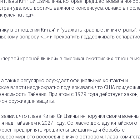
и главы КНР Си Цзиньпина, которая предшествовала нояб
 стран удалось достичь важного консенсуса, однако в посл
кнулся на лед».
ку в отношении Китая” и “уважать красные линии страны”. 
аньскому вопросу <…> и прекратить поддерживать сепаратис
«первой красной линией» в американо-китайских отношения
, а также регулярно осуждает официальные контакты и
ские власти неоднократно подчеркивали, что США придерж
висимость Тайваня. При этом с 1979 года действует закон,
ион оружие для защиты.
заявил, что глава Китая Си Цзиньпин поручил своим военн
я над Тайванем к 2027 году. Согласно докладу китайского
амерен предпринять «решительные шаги» для борьбы с
роцесс мирного воссоединения» с островом. Глава комитета