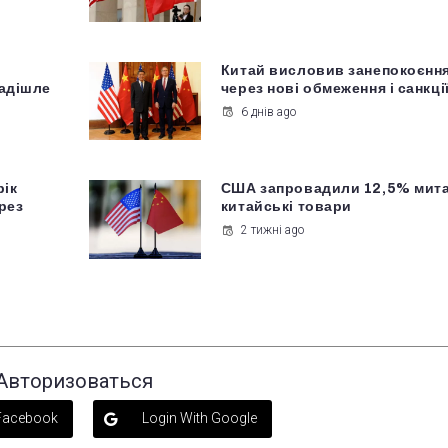
Китай висловив занепокоєнн
надішле
через нові обмеження і санкці
6 днів ago
рік
США запровадили 12,5% мита
рез
китайські товари
2 тижні ago
Авторизоваться
 Facebook
Login With Google