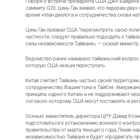
Говоря о встрече президента США Джо Байдена 
саммиту G20, Цинь Ган заявил, что лидерам двух
время «план диалога и сотрудничества снова нат
Цинь Ган призвал США “пересмотреть свою полити
частности, следует правильно подходить к тайв
силы независимости Тайваня», — сказал министр.
Ведомство ранее называло тайваньский вопрос 
которую США нельзя переступать.
Китай считает Тайвань частью своей территории
сотрудничество Вашингтона и Тайбэя. Американ
принципа «одного Китая» и не поддерживают неза
согласно которому США могут поставлять в рег
Осенью заместитель директора ЦРУ Дэвид Коэн 
подготовиться к установлению военного контрол
правительства от марта текущего года, Пекин н
независимостью Тайваня и будет «продвигать п