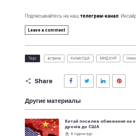
Подписывайтесь на наш
телеграм-канал
. Инсай
Leave a comment
Tags
встреча
Китай-США
МИД КНР
Нико
Facebook
Twitter
LinkedIn
Pinter
Share
Другие материалы
Китай посилив обмеження на е
дронів до США
8 години ago