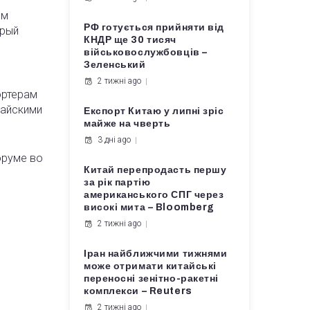
им
РФ готується прийняти від
орый
КНДР ще 30 тисяч
військовослужбовців –
Зеленський
2 тижні ago
ортерам
тайскими
Експорт Китаю у липні зріс
майже на чверть
3 дні ago
оруме во
Китай перепродасть першу
за рік партію
американського СПГ через
високі мита – Bloomberg
2 тижні ago
Іран найближчими тижнями
може отримати китайські
переносні зенітно-ракетні
комплекси – Reuters
2 тижні ago