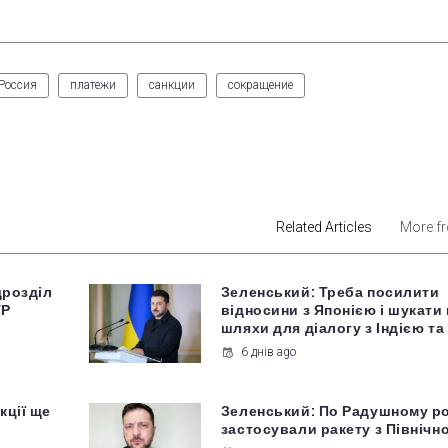
Россия
платежи
санкции
сокращение
est
Related Articles
More f
дрозділ
Зеленський: Треба посилити
УР
відносини з Японією і шукати 
шляхи для діалогу з Індією та
6 днів ago
кції ще
Зеленський: По Радушному р
застосували ракету з Північно