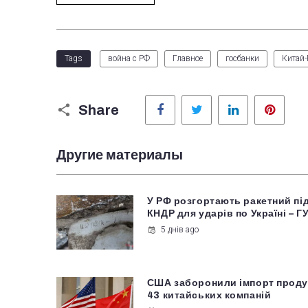
Tags
война с РФ
Главное
госбанки
Китай-
Facebook
Twitter
LinkedIn
Pinter
Share
Другие материалы
У РФ розгортають ракетний пі
КНДР для ударів по Україні – Г
5 днів ago
США заборонили імпорт проду
43 китайських компаній