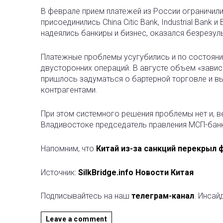
В феврале прием платежей из России ограничили IC
присоединились China Citic Bank, Industrial Bank 
надеялись банкиры и бизнес, оказался безрезул
Платежные проблемы усугубились и по состояни
двусторонних операций. В августе объем «завис
пришлось задуматься о бартерной торговле и вы
контрагентами.
При этом системного решения проблемы нет и, в
Владивостоке председатель правления МСП-банк
Напомним, что
Китай из-за санкций перекрыл 
Источник:
SilkBridge.info Новости Китая
Подписывайтесь на наш
телеграм-канал
. Инсай
Leave a comment