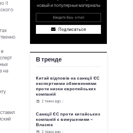
о II
новый и популярные материалы
йского
Подписаться
тах
твенно.
 в
сперт
В тренде
чных
в на
Китай відповів на санкції ЄС
експортними обмеженнями
проти низки європейських
иту
компаній
2 тижні ago
оставил
Санкції ЄС проти китайських
йский
компаній є вимушеними –
Власюк
2 тижні ago