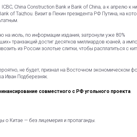
BC, China Construction Bank и Bank of China, а к апрелю к н
и Bank of Taizhou. Визит в Пекин президента РФ Путина, на кот
ьтатным.
ю на июль, по информации издания, затронули уже 80%
ших» транзакций достиг десятков миллиардов юаней, а имп
возить из России золотые слитки, чтобы расплатиться с ки
ероятно, не будет, признал на Восточном экономическом ф
а Иван Подберезняк.
финансирование совместного с РФ угольного проекта
.
ды о Китае — без лицемерия и пропаганды.