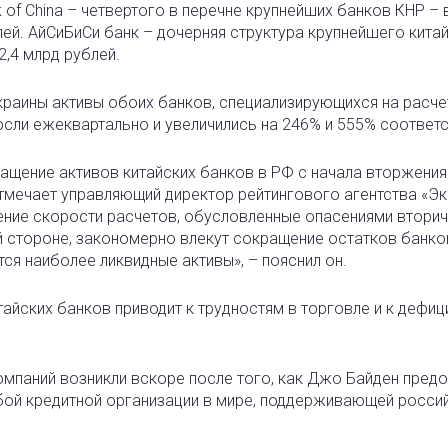
 of China – четвертого в перечне крупнейших банков КНР – в
лей. АйСиБиСи банк – дочерняя структура крупнейшего кита
2,4 млрд рублей.
раины активы обоих банков, специализирующихся на расче
сли ежеквартально и увеличились на 246% и 555% соответс
щение активов китайских банков в РФ с начала вторжения
тмечает управляющий директор рейтингового агентства «Эк
ение скорости расчетов, обусловленные опасениями втори
й стороне, закономерно влекут сокращение остатков банко
ся наиболее ликвидные активы», – пояснил он.
тайских банков приводит к трудностям в торговле и к дефиц
омпаний возникли вскоре после того, как Джо Байден пред
бой кредитной организации в мире, поддерживающей росси