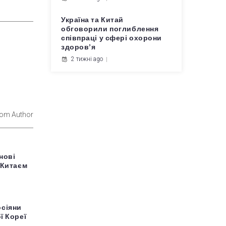
Україна та Китай
обговорили поглиблення
співпраці у сфері охорони
здоров’я
2 тижні ago
rom Author
нові
 Китаєм
осіяни
ї Кореї