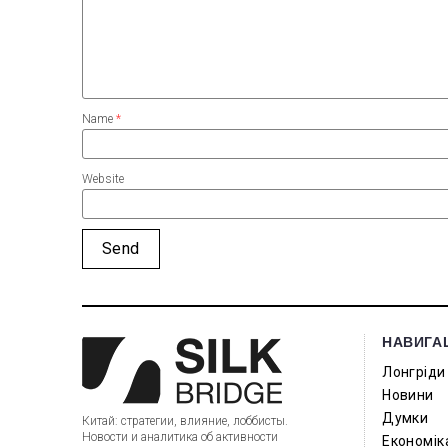
Name
*
Website
НАВИГА
Лонгріди
Новини
Думки
Китай: стратегии, влияние, лоббисты.
Новости и аналитика об активности
Економік