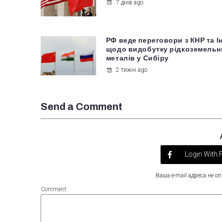
7 днів ago
РФ веде переговори з КНР та І
щодо видобутку рідкоземельн
металів у Сибіру
2 тижні ago
Send a Comment
Login With
Ваша e-mail адреса не 
Comment