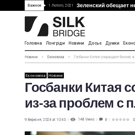
Зеленский обещает н
“Дочка” Beijing Skyr
Прошло 5-тое засед
В Украине ввели пош
Важное
1 Лютого, 2021
покупке “Мотор Сич”
вопросам культуры
Головна
Лонгріди
Новини
Досьє
Думки
Екон
Новини
Економіка
Госбанки Китая сокращают бизнес 
Економіка
Новини
Госбанки Китая 
из-за проблем с 
148
Views
9 Вересня, 2024 at 10:43
0
0
1
2
3
4
5