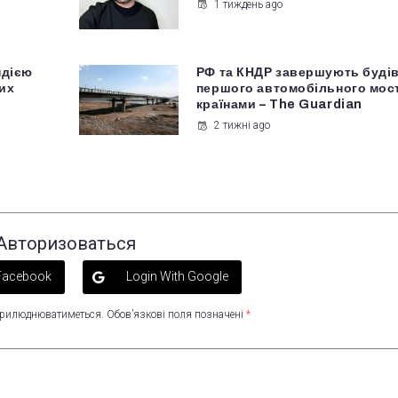
1 тиждень ago
ндією
РФ та КНДР завершують буді
их
першого автомобільного мост
країнами – The Guardian
2 тижні ago
Авторизоваться
 Facebook
Login With Google
оприлюднюватиметься.
Обов’язкові поля позначені
*